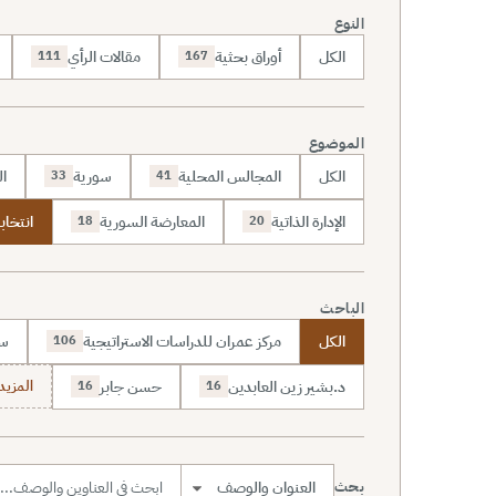
النوع
الكل
أوراق بحثية
مقالات الرأي
111
167
الموضوع
الكل
المجالس المحلية
سورية
ال
33
41
الإدارة الذاتية
المعارضة السورية
انتخاب
18
20
الباحث
الكل
مركز عمران للدراسات الاستراتيجية
سا
106
د.بشير زين العابدين
حسن جابر
المزيد (7
16
16
بحث