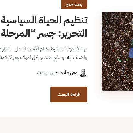
بحث مميّز
تنظيم الحياة السياسية 
التحرير: جسر “المرحلة ا
تهميدٌ”لازم” بسقوط نظام الأسد، أُسدل الستار عن
والاستبداية، والذي هندس كل أدواته ومراكز قوت
معن طلَّاع
·
21 يوليو 2026
قراءة البحث