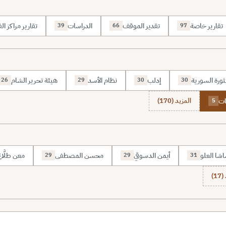
تقارير خاصة
تقدير الموقف
الدراسات
تقارير مراكز الف
39
66
97
ثورة السورية
إدلب
نظام الأسد
هيئة تحرير الشام
26
29
30
30
ات
المزيد (170)
5
شا العلو
أيمن الدسوقي
محسن المصطفى
معن طلَّا
29
29
31
1)