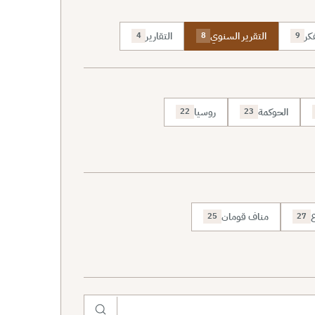
كر
التقرير السنوي
التقارير
4
8
9
الحوكمة
روسيا
22
23
ع
مناف قومان
25
27