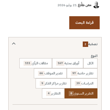
معن طلَّاع
·
21 يوليو 2026
قراءة البحث
تصفية
2
النوع
الكل
أوراق بحثية
مقالات الرأي
111
167
تقارير خاصة
تقدير الموقف
66
97
الدراسات
تقارير مراكز الفكر
9
39
التقرير السنوي
التقارير
4
8