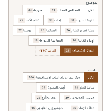
الموضوع
الكل
المجالس المحلية
سورية
33
41
الثورة السورية
إدلب
نظام الأسد
29
30
30
هيئة تحرير الشام
الحوكمة
روسيا
22
23
26
الإدارة الذاتية
المعارضة السورية
18
20
التعافي الاقتصادي
المزيد (170)
17
الباحث
الكل
مركز عمران للدراسات الاستراتيجية
106
ساشا العلو
أيمن الدسوقي
29
31
محسن المصطفى
معن طلَّاع
27
29
مناف قومان
د.بشير زين العابدين
16
25