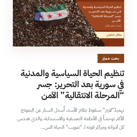
بحث مميّز
تنظيم الحياة السياسية والمدنية
في سورية بعد التحرير: جسر
“المرحلة الانتقالية” الآمن
تهميدٌ”لازم” بسقوط نظام الأسد، أُسدل الستار عن النموذج
الأكثر توحشاً في الأنظمة التعسفية والاستبداية، والذي هندس
كل أدواته ومراكز قوته لـ “تمويت” الحياة الس…