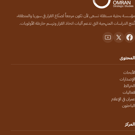
مؤسسة بحثية مستقلة تسعى لأن تكون مرجعاً لصنّاع القرار في سوريا والمنطقة،
تُنتج الدراسات المنهجية التي تدعم آليات اتخاذ القرار وترسم خارطة الأولويات.
المحتوى
الأبحاث
الإصدارات
الخرائط
فعاليات
عمران في الإعلام
الباحثون
المركز