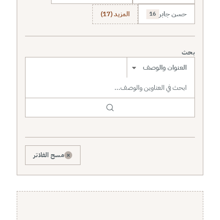
حسن جابر
المزيد (17)
16
بحث
نطاق البحث
×
مسح الفلاتر