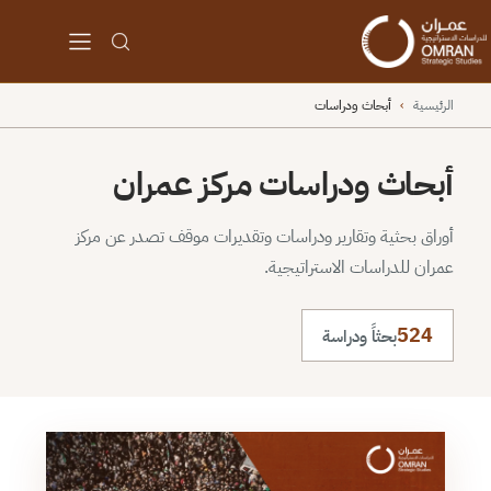
الرئيسية
›
أبحاث ودراسات
أبحاث ودراسات مركز عمران
أوراق بحثية وتقارير ودراسات وتقديرات موقف تصدر عن مركز
عمران للدراسات الاستراتيجية.
524
بحثاً ودراسة