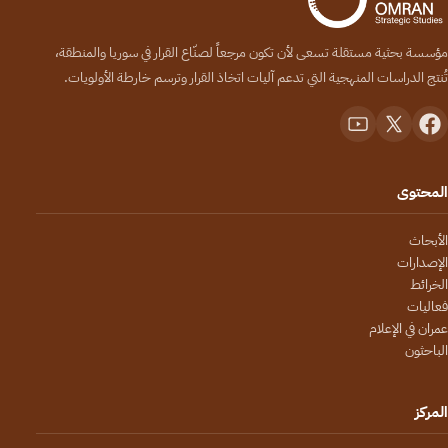
مؤسسة بحثية مستقلة تسعى لأن تكون مرجعاً لصنّاع القرار في سوريا والمنطقة،
تُنتج الدراسات المنهجية التي تدعم آليات اتخاذ القرار وترسم خارطة الأولويات.
المحتوى
الأبحاث
الإصدارات
الخرائط
فعاليات
عمران في الإعلام
الباحثون
المركز