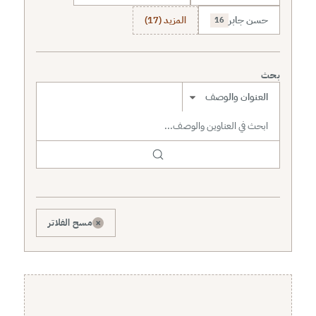
حسن جابر
المزيد (17)
16
بحث
نطاق البحث
×
مسح الفلاتر