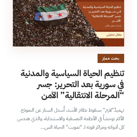
بحث مميّز
تنظيم الحياة السياسية والمدنية
في سورية بعد التحرير: جسر
“المرحلة الانتقالية” الآمن
تهميدٌ”لازم” بسقوط نظام الأسد، أُسدل الستار عن النموذج
الأكثر توحشاً في الأنظمة التعسفية والاستبداية، والذي هندس
كل أدواته ومراكز قوته لـ “تمويت” الحياة الس…