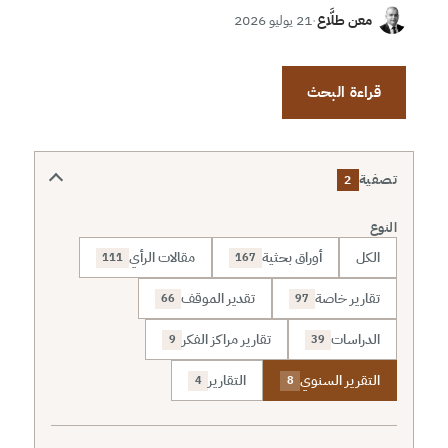
معن طلَّاع
·
21 يوليو 2026
قراءة البحث
تصفية
2
النوع
الكل
أوراق بحثية
مقالات الرأي
111
167
تقارير خاصة
تقدير الموقف
66
97
الدراسات
تقارير مراكز الفكر
9
39
التقرير السنوي
التقارير
4
8