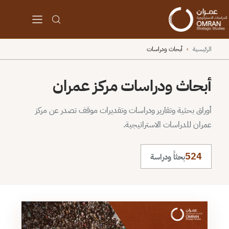
الرئيسية
›
أبحاث ودراسات
أبحاث ودراسات مركز عمران
أوراق بحثية وتقارير ودراسات وتقديرات موقف تصدر عن مركز
عمران للدراسات الاستراتيجية.
524
بحثاً ودراسة