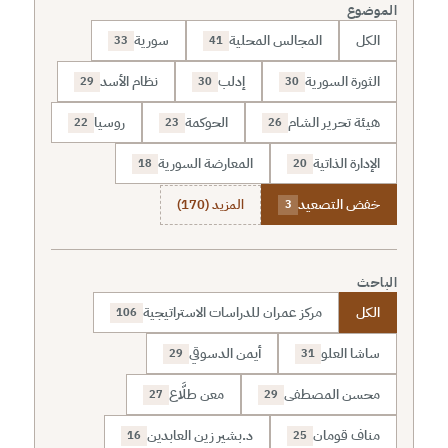
الموضوع
الكل
المجالس المحلية
سورية
33
41
الثورة السورية
إدلب
نظام الأسد
29
30
30
هيئة تحرير الشام
الحوكمة
روسيا
22
23
26
الإدارة الذاتية
المعارضة السورية
18
20
خفض التصعيد
المزيد (170)
3
الباحث
الكل
مركز عمران للدراسات الاستراتيجية
106
ساشا العلو
أيمن الدسوقي
29
31
محسن المصطفى
معن طلَّاع
27
29
مناف قومان
د.بشير زين العابدين
16
25