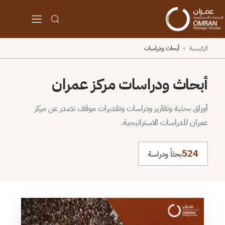
الرئيسية
›
أبحاث ودراسات
أبحاث ودراسات مركز عمران
أوراق بحثية وتقارير ودراسات وتقديرات موقف تصدر عن مركز
عمران للدراسات الاستراتيجية.
524
بحثاً ودراسة