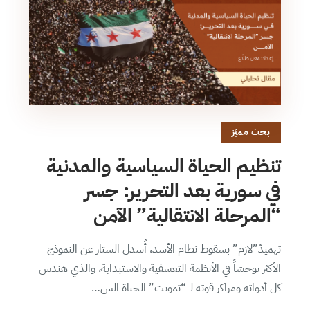
بحث مميّز
تنظيم الحياة السياسية والمدنية
في سورية بعد التحرير: جسر
“المرحلة الانتقالية” الآمن
تهميدٌ”لازم” بسقوط نظام الأسد، أُسدل الستار عن النموذج
الأكثر توحشاً في الأنظمة التعسفية والاستبداية، والذي هندس
كل أدواته ومراكز قوته لـ “تمويت” الحياة الس…