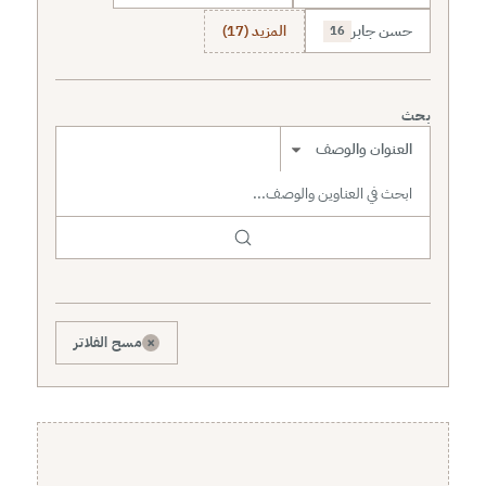
حسن جابر
المزيد (17)
16
بحث
نطاق البحث
×
مسح الفلاتر