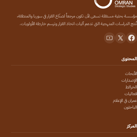
مؤسسة بحثية مستقلة تسعى لأن تكون مرجعاً لصنّاع القرار في سوريا والمنطقة،
تُنتج الدراسات المنهجية التي تدعم آليات اتخاذ القرار وترسم خارطة الأولويات.
المحتوى
الأبحاث
الإصدارات
الخرائط
فعاليات
عمران في الإعلام
الباحثون
المركز