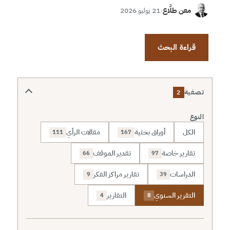
معن طلَّاع
·
21 يوليو 2026
قراءة البحث
تصفية
2
النوع
الكل
أوراق بحثية
مقالات الرأي
111
167
تقارير خاصة
تقدير الموقف
66
97
الدراسات
تقارير مراكز الفكر
9
39
التقرير السنوي
التقارير
4
8