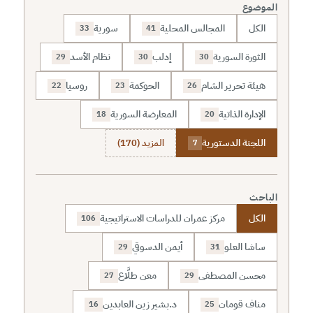
الموضوع
الكل
المجالس المحلية
سورية
33
41
الثورة السورية
إدلب
نظام الأسد
29
30
30
هيئة تحرير الشام
الحوكمة
روسيا
22
23
26
الإدارة الذاتية
المعارضة السورية
18
20
اللجنة الدستورية
المزيد (170)
7
الباحث
الكل
مركز عمران للدراسات الاستراتيجية
106
ساشا العلو
أيمن الدسوقي
29
31
محسن المصطفى
معن طلَّاع
27
29
مناف قومان
د.بشير زين العابدين
16
25