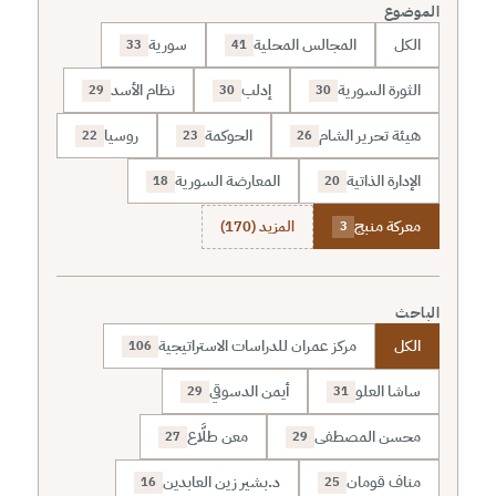
الموضوع
الكل
المجالس المحلية
سورية
33
41
الثورة السورية
إدلب
نظام الأسد
29
30
30
هيئة تحرير الشام
الحوكمة
روسيا
22
23
26
الإدارة الذاتية
المعارضة السورية
18
20
معركة منبج
المزيد (170)
3
الباحث
الكل
مركز عمران للدراسات الاستراتيجية
106
ساشا العلو
أيمن الدسوقي
29
31
محسن المصطفى
معن طلَّاع
27
29
مناف قومان
د.بشير زين العابدين
16
25