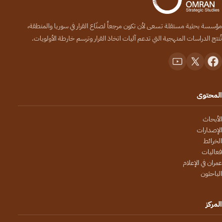
مؤسسة بحثية مستقلة تسعى لأن تكون مرجعاً لصنّاع القرار في سوريا والمنطقة،
تُنتج الدراسات المنهجية التي تدعم آليات اتخاذ القرار وترسم خارطة الأولويات.
المحتوى
الأبحاث
الإصدارات
الخرائط
فعاليات
عمران في الإعلام
الباحثون
المركز