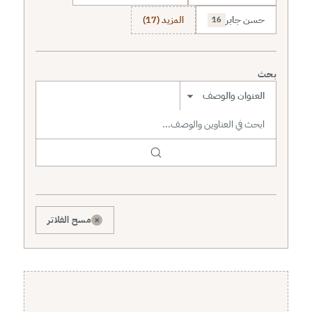
حسن جابر
المزيد (17)
16
بحث
نطاق البحث
×
مسح الفلاتر