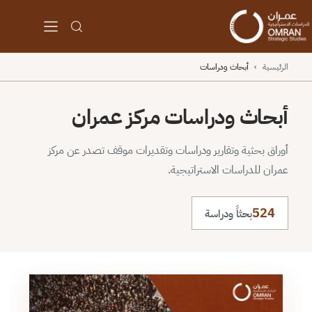
الرئيسية
›
أبحاث ودراسات
أبحاث ودراسات مركز عمران
أوراق بحثية وتقارير ودراسات وتقديرات موقف تصدر عن مركز
عمران للدراسات الاستراتيجية.
524
بحثاً ودراسة