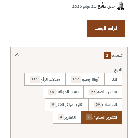
معن طلَّاع
·
21 يوليو 2026
قراءة البحث
تصفية
2
النوع
الكل
أوراق بحثية
مقالات الرأي
111
167
تقارير خاصة
تقدير الموقف
66
97
الدراسات
تقارير مراكز الفكر
9
39
التقرير السنوي
التقارير
4
8