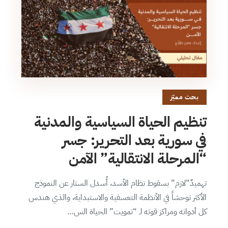
بحث مميّز
تنظيم الحياة السياسية والمدنية
في سورية بعد التحرير: جسر
“المرحلة الانتقالية” الآمن
تهميدٌ”لازم” بسقوط نظام الأسد، أُسدل الستار عن النموذج
الأكثر توحشاً في الأنظمة التعسفية والاستبداية، والذي هندس
كل أدواته ومراكز قوته لـ “تمويت” الحياة الس…