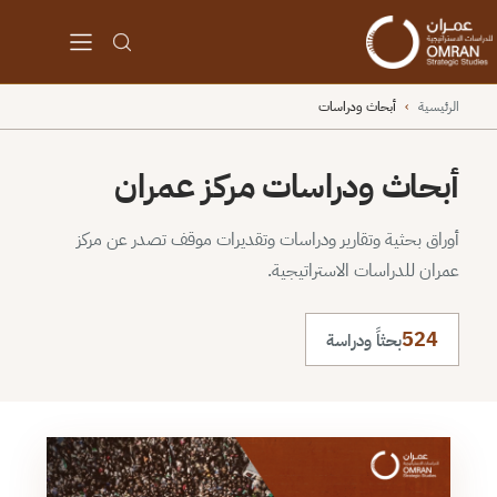
الرئيسية
›
أبحاث ودراسات
أبحاث ودراسات مركز عمران
أوراق بحثية وتقارير ودراسات وتقديرات موقف تصدر عن مركز
عمران للدراسات الاستراتيجية.
524
بحثاً ودراسة