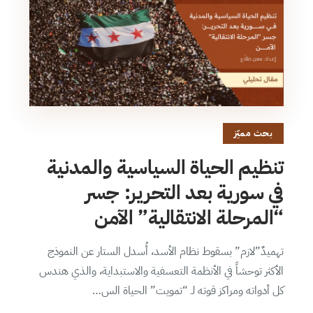
بحث مميّز
تنظيم الحياة السياسية والمدنية
في سورية بعد التحرير: جسر
“المرحلة الانتقالية” الآمن
تهميدٌ”لازم” بسقوط نظام الأسد، أُسدل الستار عن النموذج
الأكثر توحشاً في الأنظمة التعسفية والاستبداية، والذي هندس
كل أدواته ومراكز قوته لـ “تمويت” الحياة الس…