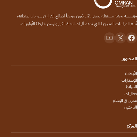
مؤسسة بحثية مستقلة تسعى لأن تكون مرجعاً لصنّاع القرار في سوريا والمنطقة،
تُنتج الدراسات المنهجية التي تدعم آليات اتخاذ القرار وترسم خارطة الأولويات.
المحتوى
الأبحاث
الإصدارات
الخرائط
فعاليات
عمران في الإعلام
الباحثون
المركز