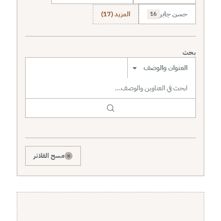
حسن جابر
المزيد (17)
16
بحث
نطاق البحث
×
مسح الفلاتر