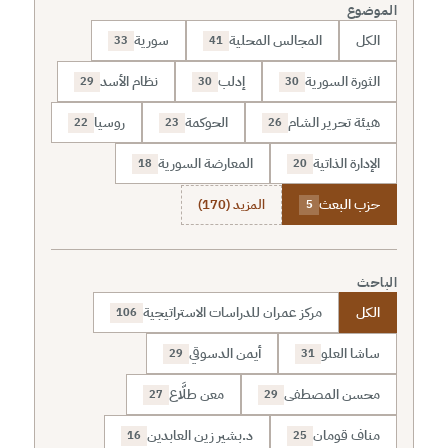
الموضوع
الكل
المجالس المحلية
سورية
33
41
الثورة السورية
إدلب
نظام الأسد
29
30
30
هيئة تحرير الشام
الحوكمة
روسيا
22
23
26
الإدارة الذاتية
المعارضة السورية
18
20
حزب البعث
المزيد (170)
5
الباحث
الكل
مركز عمران للدراسات الاستراتيجية
106
ساشا العلو
أيمن الدسوقي
29
31
محسن المصطفى
معن طلَّاع
27
29
مناف قومان
د.بشير زين العابدين
16
25