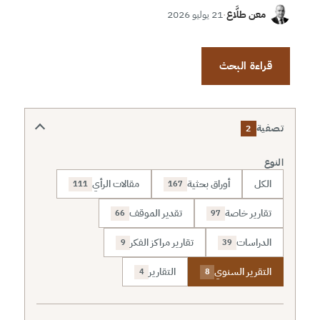
معن طلَّاع
·
21 يوليو 2026
قراءة البحث
تصفية
2
النوع
الكل
أوراق بحثية
مقالات الرأي
111
167
تقارير خاصة
تقدير الموقف
66
97
الدراسات
تقارير مراكز الفكر
9
39
التقرير السنوي
التقارير
4
8