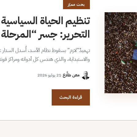
بحث مميّز
تنظيم الحياة السياسية 
التحرير: جسر “المرحلة ا
تهميدٌ”لازم” بسقوط نظام الأسد، أُسدل الستار عن
والاستبداية، والذي هندس كل أدواته ومراكز قوت
معن طلَّاع
·
21 يوليو 2026
قراءة البحث