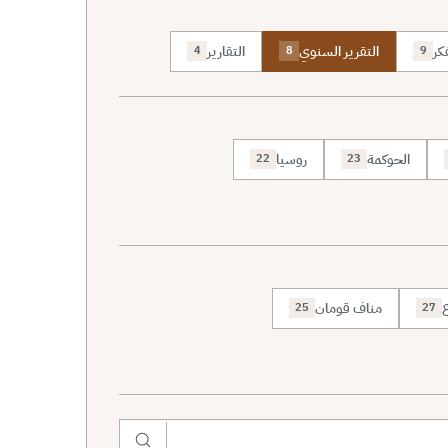
كر
التقرير السنوي
التقارير
4
8
9
الحوكمة
روسيا
22
23
ع
مناف قومان
25
27