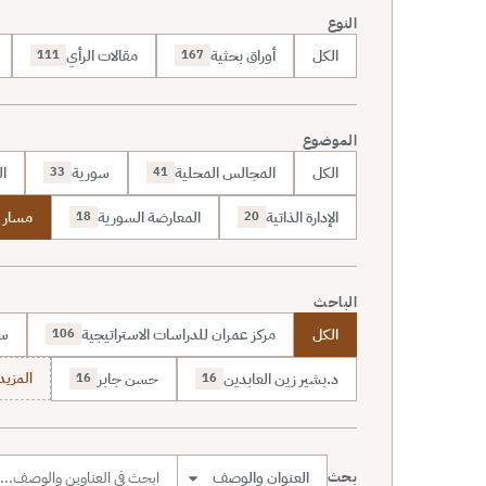
النوع
الكل
أوراق بحثية
مقالات الرأي
111
167
الموضوع
الكل
المجالس المحلية
سورية
ال
33
41
الإدارة الذاتية
المعارضة السورية
مسار ا
18
20
الباحث
الكل
مركز عمران للدراسات الاستراتيجية
سا
106
د.بشير زين العابدين
حسن جابر
المزيد (7
16
16
بحث