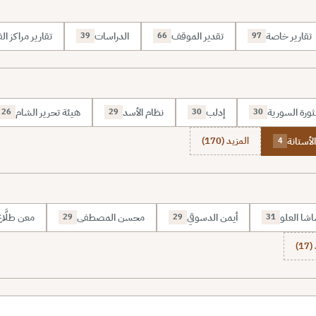
تقارير خاصة
تقدير الموقف
الدراسات
تقارير مراكز الف
39
66
97
ثورة السورية
إدلب
نظام الأسد
هيئة تحرير الشام
26
29
30
30
لأستانة
المزيد (170)
4
شا العلو
أيمن الدسوقي
محسن المصطفى
معن طلَّا
29
29
31
1)