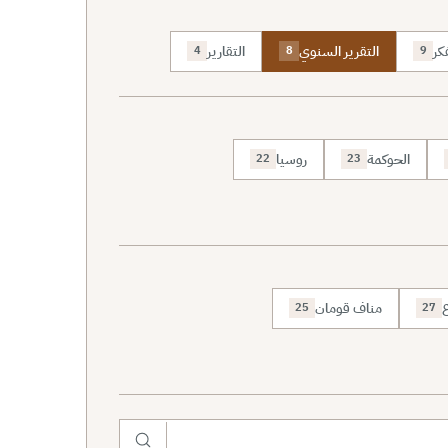
كر
التقرير السنوي
التقارير
4
8
9
الحوكمة
روسيا
22
23
ع
مناف قومان
25
27