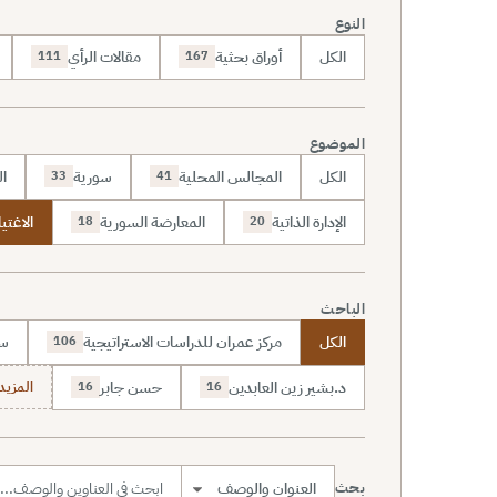
النوع
الكل
أوراق بحثية
مقالات الرأي
111
167
الموضوع
الكل
المجالس المحلية
سورية
ال
33
41
الإدارة الذاتية
المعارضة السورية
الاغتي
18
20
الباحث
الكل
مركز عمران للدراسات الاستراتيجية
سا
106
د.بشير زين العابدين
حسن جابر
المزيد (7
16
16
بحث