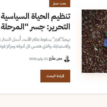
بحث مميّز
تنظيم الحياة السياسية 
التحرير: جسر “المرحلة ا
تهميدٌ”لازم” بسقوط نظام الأسد، أُسدل الستار عن
والاستبداية، والذي هندس كل أدواته ومراكز قوت
معن طلَّاع
·
21 يوليو 2026
قراءة البحث