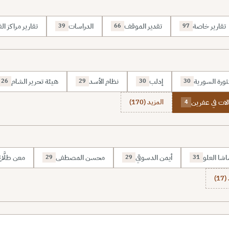
تقارير خاصة
تقدير الموقف
الدراسات
تقارير مراكز الف
39
66
97
ثورة السورية
إدلب
نظام الأسد
هيئة تحرير الشام
26
29
30
30
الات في عفرين
المزيد (170)
4
شا العلو
أيمن الدسوقي
محسن المصطفى
معن طلَّا
29
29
31
1)