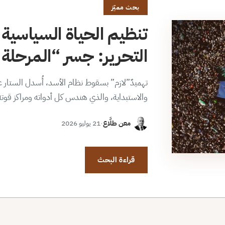
بحث مميّز
تنظيم الحياة السياسية 
التحرير: جسر “المرحلة ا
تهميدٌ”لازم” بسقوط نظام الأسد، أُسدل الستار عن
والاستبداية، والذي هندس كل أدواته ومراكز قوت
معن طلَّاع
·
21 يوليو 2026
قراءة البحث