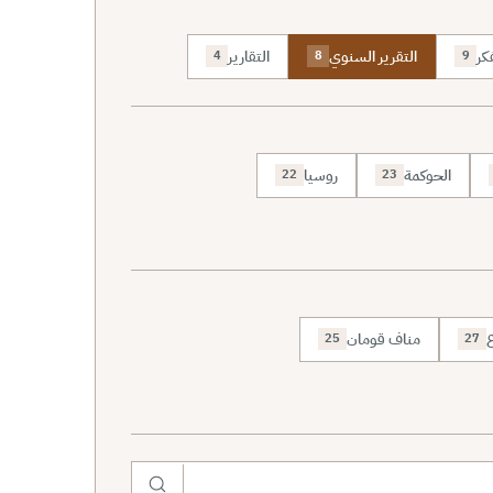
كر
التقرير السنوي
التقارير
4
8
9
الحوكمة
روسيا
22
23
ع
مناف قومان
25
27