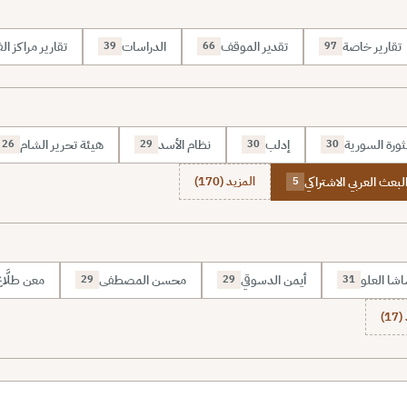
تقارير خاصة
تقدير الموقف
الدراسات
تقارير مراكز الف
39
66
97
ثورة السورية
إدلب
نظام الأسد
هيئة تحرير الشام
26
29
30
30
بعث العربي الاشتراكي
المزيد (170)
5
شا العلو
أيمن الدسوقي
محسن المصطفى
معن طلَّا
29
29
31
1)