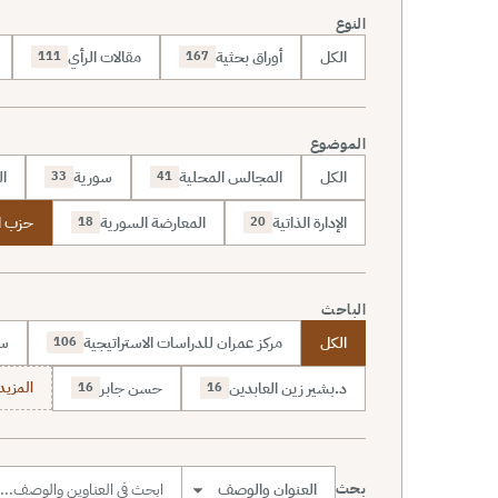
النوع
الكل
أوراق بحثية
مقالات الرأي
111
167
الموضوع
الكل
المجالس المحلية
سورية
ال
33
41
الإدارة الذاتية
المعارضة السورية
حزب ال
18
20
الباحث
الكل
مركز عمران للدراسات الاستراتيجية
سا
106
د.بشير زين العابدين
حسن جابر
المزيد (7
16
16
بحث