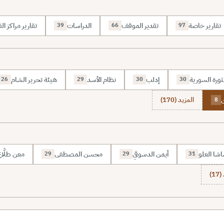
تقارير خاصة
تقدير الموقف
الدراسات
تقارير مراكز الف
39
66
97
ثورة السورية
إدلب
نظام الأسد
هيئة تحرير الشام
26
29
30
30
المزيد (170)
8
شا العلو
أيمن الدسوقي
محسن المصطفى
معن طلَّا
29
29
31
1)