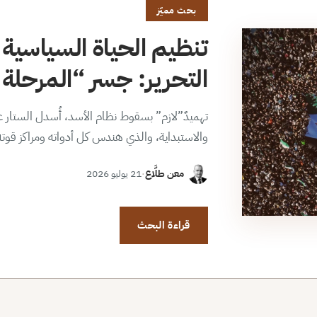
بحث مميّز
تنظيم الحياة السياسية 
التحرير: جسر “المرحلة ا
تهميدٌ”لازم” بسقوط نظام الأسد، أُسدل الستار عن
والاستبداية، والذي هندس كل أدواته ومراكز قوت
معن طلَّاع
·
21 يوليو 2026
قراءة البحث