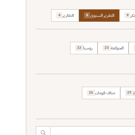
كر
التقرير السنوي
التقارير
4
8
9
الحوكمة
روسيا
22
23
ع
مناف قومان
25
27