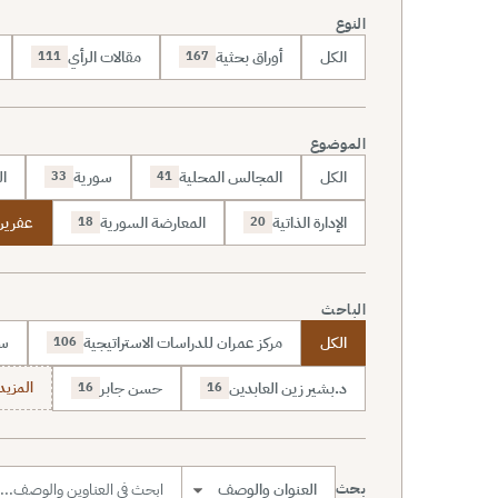
النوع
الكل
أوراق بحثية
مقالات الرأي
111
167
الموضوع
الكل
المجالس المحلية
سورية
ال
33
41
الإدارة الذاتية
المعارضة السورية
عفرين
18
20
الباحث
الكل
مركز عمران للدراسات الاستراتيجية
سا
106
د.بشير زين العابدين
حسن جابر
المزيد (7
16
16
بحث