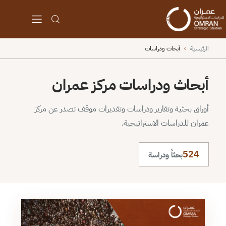
الرئيسية
›
أبحاث ودراسات
أبحاث ودراسات مركز عمران
أوراق بحثية وتقارير ودراسات وتقديرات موقف تصدر عن مركز
عمران للدراسات الاستراتيجية.
524
بحثاً ودراسة