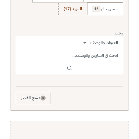
حسن جابر
المزيد (17)
16
بحث
نطاق البحث
×
مسح الفلاتر