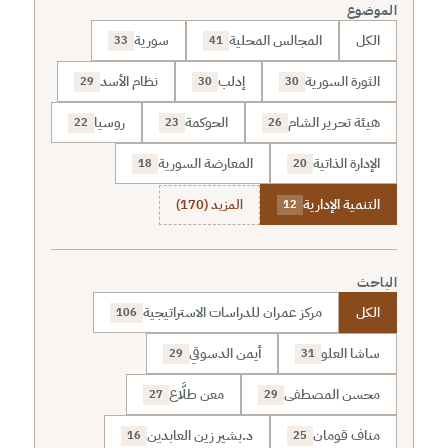
الموضوع
الكل
المجالس المحلية
سورية
33
41
الثورة السورية
إدلب
نظام الأسد
29
30
30
هيئة تحرير الشام
الحوكمة
روسيا
22
23
26
الإدارة الذاتية
المعارضة السورية
18
20
التنمية الإدارية
المزيد (170)
12
الباحث
الكل
مركز عمران للدراسات الاستراتيجية
106
ساشا العلو
أيمن الدسوقي
29
31
محسن المصطفى
معن طلَّاع
27
29
مناف قومان
د.بشير زين العابدين
16
25