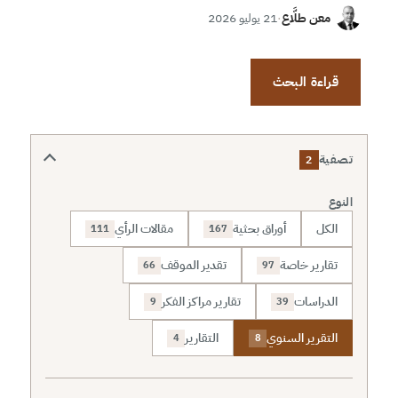
معن طلَّاع
·
21 يوليو 2026
قراءة البحث
تصفية
2
النوع
الكل
أوراق بحثية
مقالات الرأي
111
167
تقارير خاصة
تقدير الموقف
66
97
الدراسات
تقارير مراكز الفكر
9
39
التقرير السنوي
التقارير
4
8