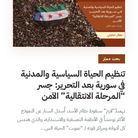
بحث مميّز
تنظيم الحياة السياسية والمدنية
في سورية بعد التحرير: جسر
“المرحلة الانتقالية” الآمن
تهميدٌ”لازم” بسقوط نظام الأسد، أُسدل الستار عن النموذج
الأكثر توحشاً في الأنظمة التعسفية والاستبداية، والذي هندس
كل أدواته ومراكز قوته لـ “تمويت” الحياة الس…