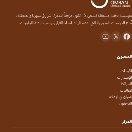
مؤسسة بحثية مستقلة تسعى لأن تكون مرجعاً لصنّاع القرار في سوريا والمنطقة،
تُنتج الدراسات المنهجية التي تدعم آليات اتخاذ القرار وترسم خارطة الأولويات.
المحتوى
الأبحاث
الإصدارات
الخرائط
فعاليات
عمران في الإعلام
الباحثون
المركز