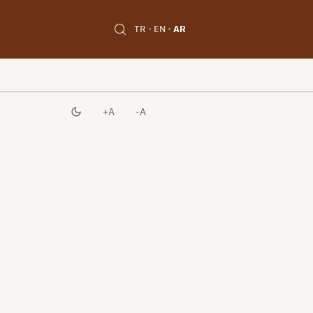
TR
EN
AR
A+
A-
تحديات
النهوض
الوطني
إبّان
التدخل
الروسي