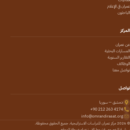
عمران في الإعلام
الباحثون
المركز
عن عمران
المسارات البحثية
التقارير السنوية
الوظائف
تواصل معنا
تواصل
دمشق — سوريا
+90 212 263 4174
info@omrandirasat.org
© 2026 مركز عمران للدراسات الاستراتيجية. جميع الحقوق محفوظة.
سياسة الخصوصية
شروط الاستخدام
خريطة الموقع