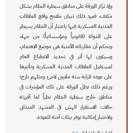
وإذ تركز الورقة على مناطق سيطرة النظام بشكل
مكثف، فمرد ذلك تبيان ملامح واقع العلاقات
المدنية العسكرية فيها باعتبار أن النظام يسيطر
على الدولة (قانونياً ومؤسساتياً) من جهة،
وبحكم أن مقارباته الأمنية هي موضع الاهتمام،
وسيكون لها أثر في تحديد الانطباع العام
لمستقبل العلاقات المدنية العسكرية وتأثيرها
على عودة قرابة ستة ملايين لاجئ ومثلهم نازح؛
ورغم ذلك تطل الورقة على تلك المؤشرات في
مناطق خارج سيطرة النظام نظراً لما أفرزته
حالات الاستقرار الهش في المشهد الميداني
ولاختبار إمكانية توفر بيئات آمنة للعودة.
لقراءة المادة انقر
هنا