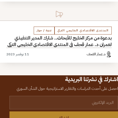
المنتدى الاقتصادي الخليجي التركي
ندوة / حوار
بدعوة من مركز الخليج للأبحاث.. شارك المدير التنفيذي
لعمران د. عمار قحف في المنتدى الاقتصادي الخليجي التركي
د.عمار القحف
11 نوفمبر 2023
اشترك في نشرتنا البريدية
احصل على أحدث الدراسات والتقارير الاستراتيجية حول الشأن السوري
لبريد الإلكتروني
اشتراك