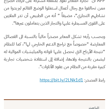
AFP أن “تجارة المعابر تعود بمنفعة مشتركة على فرقاء الصراع
ممن تحالفوا مع رجال أعمال استغلوا الوضع القائم ليزيدوا من
نشاطهم التجاري”، مضيفاً ” أنه من الطبيعي أن تدر الملايين
على القوى المسيطرة عليها والتجار الذين يتعاملون عبرها”.
وبحسب رأيه؛ تشكل المعابر مصدراً مالياً بالنسبة الى الفصائل
المعارضة “خصوصاً مع تراجع الدعم الخارجي لها”، كما للنظام
“نتيجة الأرباح التي تحصل عليها قواته والميليشيات الم
والية له
ليضمن بالنتيجة ولاءها، إضافة إلى استفادة شخصيات تجارية
كبيرة مقربة من النظام من عقود الأتاوات”.
رابط المصدر:
https://bit.ly/2LNk1d1
الباحث