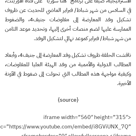
الاستراتيجية، ضيفاً على برنامج “هنا سوريا” على قناة الأورينت،
في السادس من شهر شباط/ فبراير الماضي للحديث عن ظروف
تشكيل وفد المعارضة إلى مفاوضات جنيف4، والضغوط
الممارسة عليها لضم منصات أخرى إليها، وتحديد موعد الثامن
من شهر شباط/ فبراير كموعد نهائي لتشكيل الوفد.
ناقشت الحلقة ظروف تشكيل وفد المعارضة إلى جنيف4، وأبعاد
المطالب الدولية والأممية من وفد الهيئة العليا للمفاوضات،
وكيفية مواجهة هذه المطالب التي تحولت إلى ضغوط في الآونة
الأخيرة.
{source}
<iframe width=”560″ height=”315″
src=”https://www.youtube.com/embed/i8GViUNX_7Q”
frameborder=”0″ allowfullscreen></iframe>