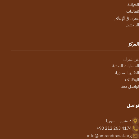
رائط
ليات
ن في الإعلام
احثون
ركز
عمران
سارات البحثية
ارير السنوية
ظائف
صل معنا
اصل
دمشق — سوريا
+90 212 263 4174
info@omrandirasat.org