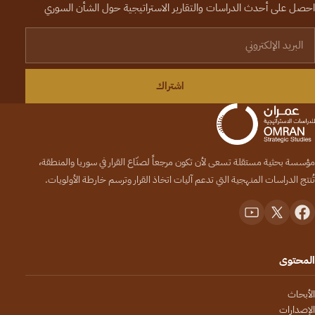
ل على أحدث الدراسات والتقارير الاستراتيجية حول الشأن السوري
يد الإلكتروني
اشتراك
سة بحثية مستقلة تسعى لأن تكون مرجعاً لصنّاع القرار في سوريا والمنطقة،
تج الدراسات المنهجية التي تدعم آليات اتخاذ القرار وترسم خارطة الأولويات.
حتوى
بحاث
صدارات