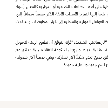
 على أهم القطاعات الخدمية أو التجارية كالمعابر (سواء
جأ إليها لتعزيز الأسباب الآنفة الذكر جميعاً مضافاً إليها
لفواعل الدولية والمحلية إلى خيار المفاوضات والتباحث
“لبرغماتيتها الشديدة”فإنه يتوقع أن تطمح الهيئة لتحويل
نتقالية تديرها وتهيئ لها حكومة الانقاذ متبنية عدة برامج
ق صيغ تبدو شكلاً أكثر تشاركية وهي ضمناً أكثر شمولية
ح اسم جديد وفاعلية جديدة.