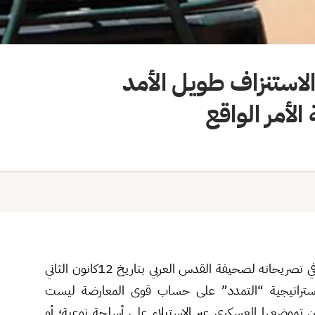
لاستنزاف طويل الأمد
لأمر الواقع
بيّن الباحث معن طلاع من مركز عمران للدراسات الاستراتيجية في تصريحاته لصحيفة القدس العربي بتاريخ 12كانون الثاني
أن استراتيجية “التمدد” على حساب قوى المعارضة ليست
ين تموضعها العسكري عبر الاستيلاء على أسلحة نوعية؛ أو