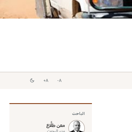
A+
A-
الباحث
معن طلَّاع
مدير البحوث