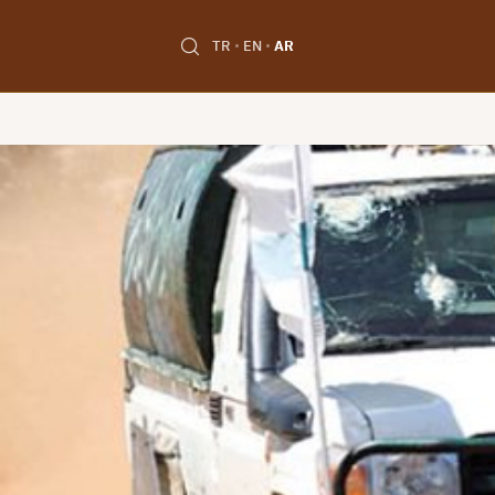
TR
EN
AR