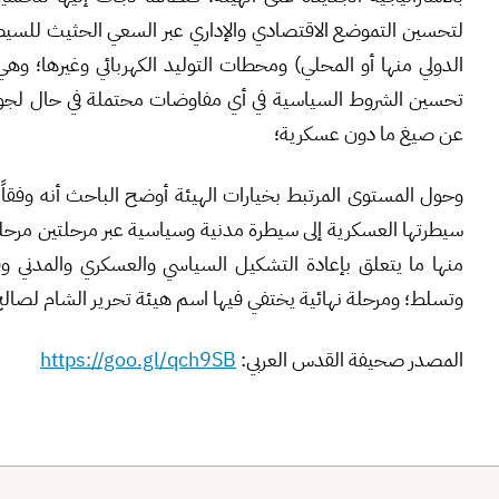
لتحسين التموضع الاقتصادي والإداري عبر السعي الحثيث للسيطرة
الدولي منها أو المحلي) ومحطات التوليد الكهربائي وغيرها؛ وهي تل
تحسين الشروط السياسية في أي مفاوضات محتملة في حال لجوء ا
عن صيغ ما دون عسكرية؛
وحول المستوى المرتبط بخيارات الهيئة أوضح الباحث أنه وفقاً 
سيطرتها العسكرية إلى سيطرة مدنية وسياسية عبر مرحلتين مرحلة ا
منها ما يتعلق بإعادة التشكيل السياسي والعسكري والمدني وف
وتسلط؛ ومرحلة نهائية يختفي فيها اسم هيئة تحرير الشام لصال
المصدر صحيفة القدس العربي:
https://goo.gl/qch9SB