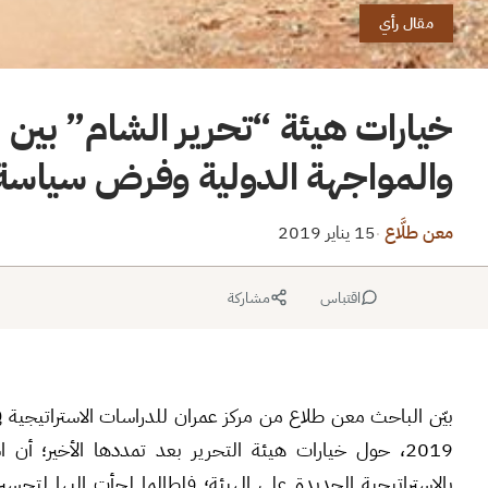
مقال رأي
خيارات هيئة “تحرير الشام” بين ا
والمواجهة الدولية وفرض سياسة ا
معن طلَّاع
15 يناير 2019
·
اقتباس
مشاركة
2019، حول خيارات هيئة التحرير بعد تمددها الأخير؛ 
بالاستراتيجية الجديدة على الهيئة؛ فلطالما لجأت إليها لتحس