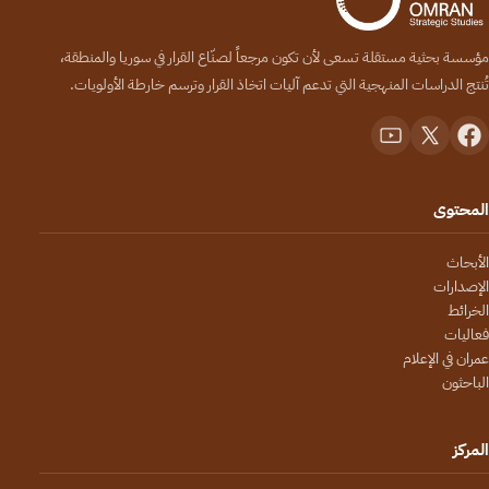
مؤسسة بحثية مستقلة تسعى لأن تكون مرجعاً لصنّاع القرار في سوريا والمنطقة،
تُنتج الدراسات المنهجية التي تدعم آليات اتخاذ القرار وترسم خارطة الأولويات.
المحتوى
الأبحاث
الإصدارات
الخرائط
فعاليات
عمران في الإعلام
الباحثون
المركز