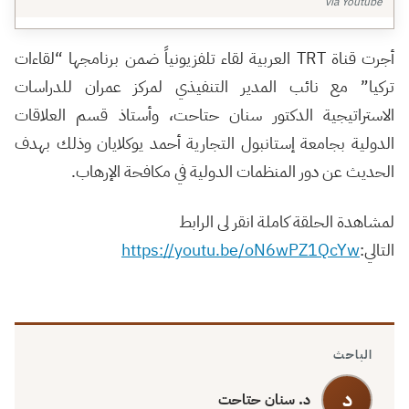
via Youtube
أجرت قناة
TRT
العربية لقاء تلفزيونياً ضمن برنامجها “لقاءات
تركيا” مع نائب المدير التنفيذي لمركز عمران للدراسات
الاستراتيجية الدكتور سنان حتاحت، وأستاذ قسم العلاقات
الدولية بجامعة إستانبول التجارية أحمد يوكلايان وذلك بهدف
الحديث عن دور المنظمات الدولية في مكافحة الإرهاب.
لمشاهدة الحلقة كاملة انقر لى الرابط
التالي:
https://youtu.be/oN6wPZ1QcYw
الباحث
د
د. سنان حتاحت