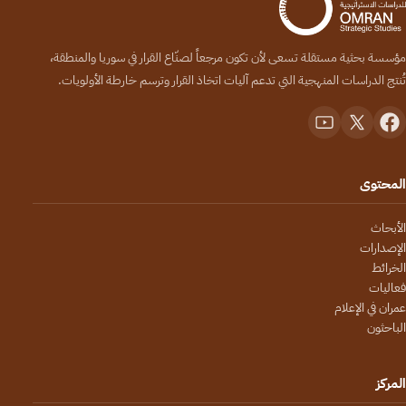
مؤسسة بحثية مستقلة تسعى لأن تكون مرجعاً لصنّاع القرار في سوريا والمنطقة،
تُنتج الدراسات المنهجية التي تدعم آليات اتخاذ القرار وترسم خارطة الأولويات.
المحتوى
الأبحاث
الإصدارات
الخرائط
فعاليات
عمران في الإعلام
الباحثون
المركز