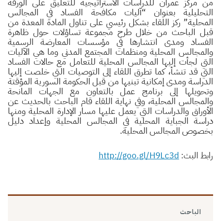
من مركز عمران للدراسات الاستراتيجية للتعليق على الورقة
التحليلية بعنوان “آليات مكافحة الفساد في المجالس
المحلية” ركز اللقاء بشكل رئيسي على تناول المادة المعدة من
قبل الباحث من خلال طرح مجموعة تساؤلات حول ظاهرة
الفساد ومدى انتشارها في مؤسسات المعارضة الرسمية
والمجالس المحلية ومنظمات المجتمع المدني وما هي الآليات
التي لجأت إليها المجالس المحلية للتعامل مع حالات الفساد
التي قد تنشأ، كما تطرق اللقاء إلى التوصيات التي خلصت إليها
الدراسة ومدى إمكانية تبنيها من قبل الحكومة السورية المؤقتة
وتحويلها إلى برنامج عمل بالتعاون مع الجهات المانحة
والمجالس المحلية، وفي نهاية اللقاء قام الباحث بالحديث عن
الأوراق والدراسات التي يعمل عليها مسار الإدارة المحلية ومنها
دراسة الجباية المحلية في المجالس المحلية وإعداد دليل
بخصوص المجالس المحلية.
رابط البث:
http://goo.gl/H9Lc3d
الباحث