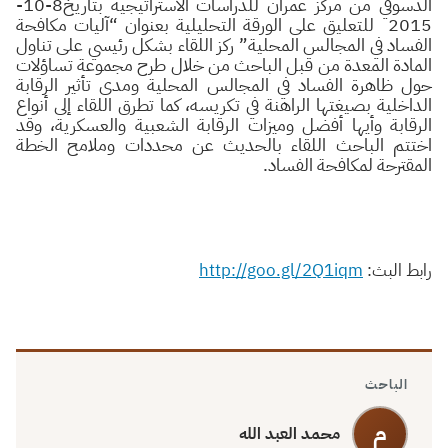
الدسوقي من مركز عمران للدراسات الاستراتيجية بتاريخ8-10-
2015
للتعليق على الورقة التحليلية بعنوان “آليات مكافحة
الفساد في المجالس المحلية” ركز اللقاء بشكل رئيسي على تناول
المادة المعدة من قبل الباحث من خلال طرح مجموعة تساؤلات
حول ظاهرة الفساد في المجالس المحلية ومدى تأثير الرقابة
الداخلية بصيغتها الراهنة في تكريسه، كما تطرق اللقاء إلى أنواع
الرقابة وأيها أفضل وميزات الرقابة الشعبية والعسكرية، وقد
اختتم الباحث اللقاء بالحديث عن محددات وملامح الخطة
المقترحة لمكافحة الفساد.
رابط البث:
http://goo.gl/2Q1iqm
الباحث
م
محمد العبد الله