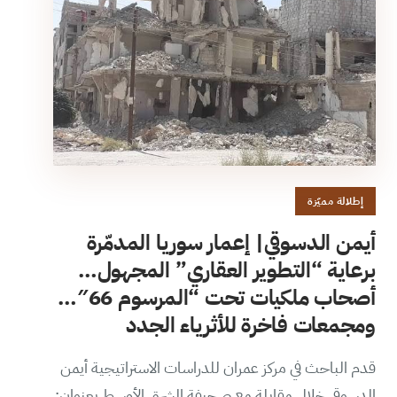
إطلالة مميّزة
أيمن الدسوقي| إعمار سوريا المدمّرة
برعاية “التطوير العقاري” المجهول…
أصحاب ملكيات تحت “المرسوم 66″…
ومجمعات فاخرة للأثرياء الجدد
قدم الباحث في مركز عمران للدراسات الاستراتيجية أيمن
الدسوقي خلال مقابلة مع صحيفة الشرق الأوسط بعنوان: