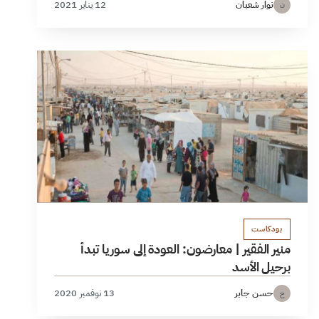
نوار شعبان
12 يناير 2021
ن
بودكاست
منير الفقير | معارضون: العودة إلى سوريا تبدأ
برحيل الأسد
حسن جابر
13 نوفمبر 2020
ح