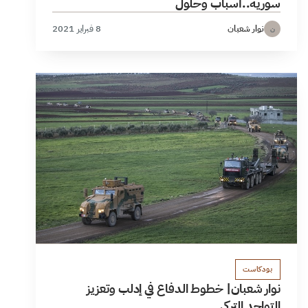
سورية..أسباب وحلول
نوار شعبان
8 فبراير 2021
ن
بودكاست
نوار شعبان| خطوط الدفاع في إدلب وتعزيز
التواجد التركي