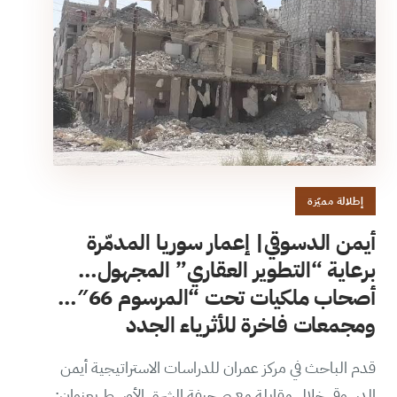
إطلالة مميّزة
أيمن الدسوقي| إعمار سوريا المدمّرة
برعاية “التطوير العقاري” المجهول…
أصحاب ملكيات تحت “المرسوم 66″…
ومجمعات فاخرة للأثرياء الجدد
قدم الباحث في مركز عمران للدراسات الاستراتيجية أيمن
الدسوقي خلال مقابلة مع صحيفة الشرق الأوسط بعنوان: