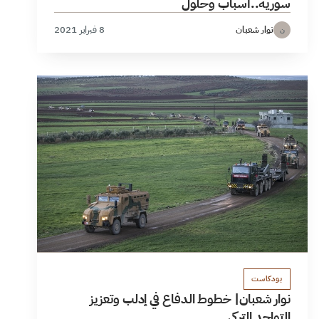
سورية..أسباب وحلول
نوار شعبان
8 فبراير 2021
ن
بودكاست
نوار شعبان| خطوط الدفاع في إدلب وتعزيز
التواجد التركي