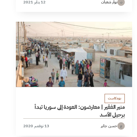
نوار شعبان
12 يناير 2021
ن
بودكاست
منير الفقير | معارضون: العودة إلى سوريا تبدأ
برحيل الأسد
حسن جابر
13 نوفمبر 2020
ح