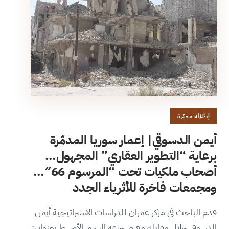
إطلالة مميّزة
أيمن الدسوقي| إعمار سوريا المدمّرة
برعاية “التطوير العقاري” المجهول…
أصحاب ملكيات تحت “المرسوم 66″…
ومجمعات فاخرة للأثرياء الجدد
قدم الباحث في مركز عمران للدراسات الاستراتيجية أيمن
الدسوقي خلال مقابلة مع صحيفة الشرق الأوسط بعنوان: