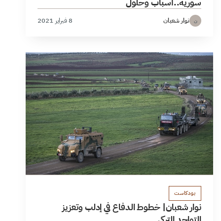
سورية..أسباب وحلول
نوار شعبان
8 فبراير 2021
ن
بودكاست
نوار شعبان| خطوط الدفاع في إدلب وتعزيز
التواجد التركي