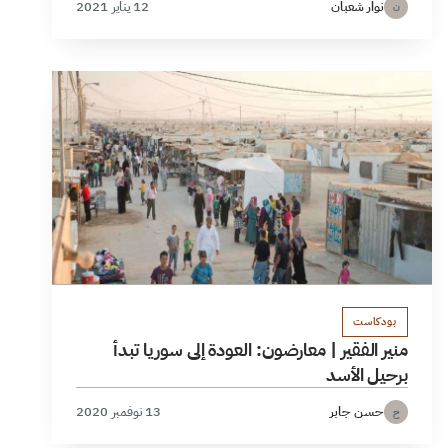
نوار شعبان
12 يناير 2021
ن
بودكاست
منير الفقير | معارضون: العودة إلى سوريا تبدأ
برحيل الأسد
حسن جابر
13 نوفمبر 2020
ح