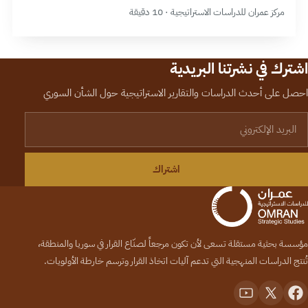
مركز عمران للدراسات الاستراتيجية · 10 دقيقة
اشترك في نشرتنا البريدية
احصل على أحدث الدراسات والتقارير الاستراتيجية حول الشأن السوري
لبريد الإلكتروني
اشتراك
مؤسسة بحثية مستقلة تسعى لأن تكون مرجعاً لصنّاع القرار في سوريا والمنطقة،
تُنتج الدراسات المنهجية التي تدعم آليات اتخاذ القرار وترسم خارطة الأولويات.