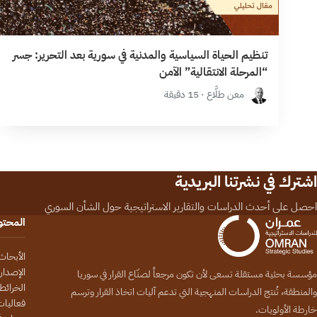
تنظيم الحياة السياسية والمدنية في سورية بعد التحرير: جسر
“المرحلة الانتقالية” الآمن
معن طلَّاع · 15 دقيقة
اشترك في نشرتنا البريدية
احصل على أحدث الدراسات والتقارير الاستراتيجية حول الشأن السوري
المحت
الأبحاث
الإصدار
مؤسسة بحثية مستقلة تسعى لأن تكون مرجعاً لصنّاع القرار في سوريا
الخرائط
والمنطقة، تُنتج الدراسات المنهجية التي تدعم آليات اتخاذ القرار وترسم
فعاليات
خارطة الأولويات.