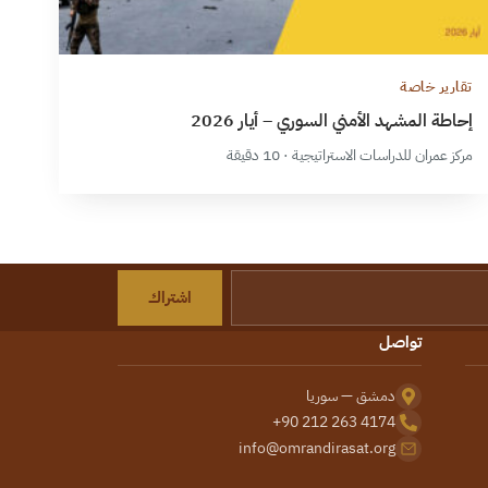
تقارير خاصة
إحاطة المشهد الأمني السوري – أيار 2026
مركز عمران للدراسات الاستراتيجية · 10 دقيقة
اشتراك
تواصل
دمشق — سوريا
+90 212 263 4174
info@omrandirasat.org