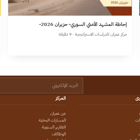
إحاطة المشهد الأمني السوري- حزيران 2026-
مركز عمران للدراسات الاستراتيجية · 9 دقيقة
البريد الإلكتروني
وى
المركز
عن عمران
ات
المسارات البحثية
التقارير السنوية
الوظائف