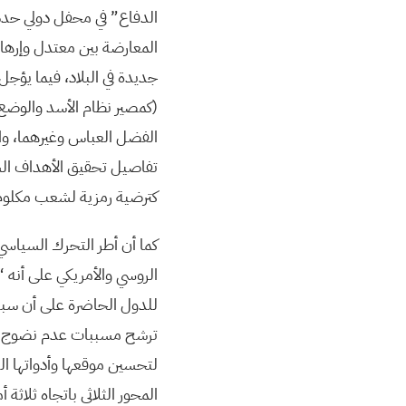
الدفاع” في محفل دولي حدد
المعارضة بين معتدل وإرهاب
جديدة في البلاد، فيما يؤج
(كمصير نظام الأسد والوضع ا
الفضل العباس وغيرهما، وال
تفاصيل تحقيق الأهداف الساب
كترضية رمزية لشعب مكلوم 
كما أن أطر التحرك السياسي 
الروسي والأمريكي على أنه “
للدول الحاضرة على أن سبل
ترشح مسببات عدم نضوج الم
لتحسين موقعها وأدواتها ال
المحور الثلاثي باتجاه ثلاثة أم