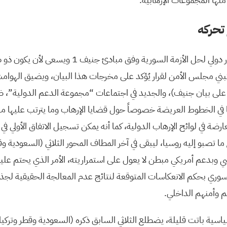
 تحركه
يطرح بيان فيينا نفسه كإطار دولي لحل الأزمة السورية وفق 
تبني مجلس الأمن لقرار يُؤكد على مخرجات هذا البيان، ويضيق الهوام
على بيان جنيف)، والجديد في اجتماعات “مجموعة الدعم الدولية”، ظ
يا في الخطوط العريضة خصوصاً حول قضايا الإرهاب وما يترتب عليها 
ة في لوائح الإرهاب الدولية، كما أنه يمكن تسجيل الاتفاق الأولي في
ما تصبو إليه روسيا، ليبقى في آخر المطاف المحور الثلاثي (السعودية وق
سي وبدعم أمريكي مبطن لا يعول على استمراريته، الأمر الذي يحتم عليه
سوري بحكم الانعكاسات المتوقعة لنتائج عدم المعالجة الحقيقية لجذ
م وأمنهم الداخلي.
اسية باتت قليلة، يضطلع الثلاثي السابق ذكره (السعودية وقطر وتركي