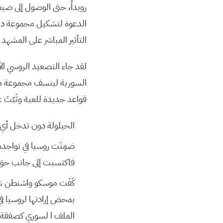
رويداً، حتى الوصول إلى صيغة
الدعوة لتشكيل مجموعة دعم 
التأثير المباشر على المشهد
لقد جاء التصعيد الروسي ال
السورية لينسف مجموعة من ا
قواعد جديدة للعبة وثَبّتَ 
الحيلولة دون تدخل أي ق
ضمِنَت روسيا في تواجد
فاكتسبت إلى جانب حق 
كَفَت موسكو واشنطن شر 
بمحض إرادتها لروسيا ف
الملف ا لسوري كصفقة ال