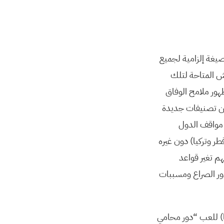
مبادئ جنيف 1 ويسعى لأن يكون ذو صيغة إلزامية لجميع
ش المتاحة لتلك
هور ملامح الوفاق
من تصنيفات جديدة
 مواقف الدول
طر وتركيا) دون غيره
م تغير قواعد
ور الصراع ومسببات
ا) للعب “دور محامي