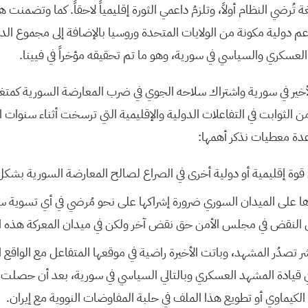
 تُرضي النظام أولاً، وتلزمُ داعمي الثورة إقليمياً لاحقاً. كما وتضمنت 
دولية مكونة من الولايات المتحدة وروسيا بالإضافة إلى مجموع الدو
 العسكري والسياسي في سورية، وهو ما تم تحقيقه مؤخراً في فيينا.
أخير في سورية واشتراك سلاحه الجوي في ضرب المعارضة السورية كمتغير
لثوابت في التفاعلات الدولية والإقليمية التي ترسخت أثناء سنوات ال
عدة معطيات نذكر أهمها:
وة إقليمية أو دولية أخرى في الصراع لصالح المعارضة السورية بشكل
ها على الميدان السوري ضرورة إشراكها على نحو مُرضي في أي تسوية س
النقض في مجلس الأمن حق نقض آخر ولكن في ميدان المعركة هذه ال
تصدُر المشهد، وباتت الأخيرة راضية في موقعها المتفاعل مع الواقع ا
ي قيادة المشهد العسكري وبالتالي السياسي في سورية، بعد أن حصلت 
كيماوي أو تطويع هذا الملف في حلبة المفاوضات النووية مع إيران.