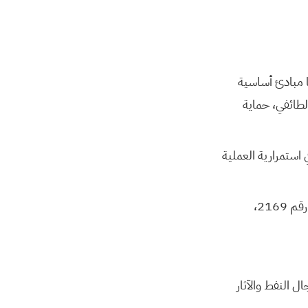
تم تحديدها في اجتماع 30 تشرين أول/أكتوبر 2015 في فيينا مبادئ أساسية
لطائفي، حماية
استمرارية العملية
ضرورة اتخاذ خطوات لضمان المساعدات الإنسانية على وجه السرعة وفقاً لقرار مجلس الامن رقم 2169،
ة في مجال النفط والآثار