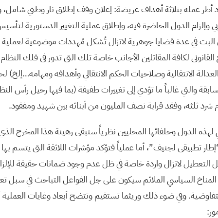
 أطر عمله بثلاثة أهداف عريضة: إعلان وقف إطلاق نار وطني شامل،
ي وإلزام الدول الحاضرة فيه، وإطلاق عملية التغيير الدستورية لتأس
ل البت في عدة قضايا جوهرية لاتزال تُشكل مُهددات موضوعية لعملية ال
لقانوني لكافة المقاتلين الأجانب خاصة تلك التي تدور في فلك النظام 
عدالة الانتقالية وصلاحيات الحكم الانتقالي وأهدافه ومهامه…إلخ) لحي
قة والتي غالباً ما تؤدي إلى تغييرات طفيفة (بما فيها رحيل رأس النظ
شرد ثلثه، وفقد قرابة نصف المليون من أبنائه بين شهيد ومفقود.
لهذه الدول وحلفائها المحليين نظرياً ستبقى رهينة هذا المخرج الذي 
إطار تطبيقي لجنيف”، أما عملياً فتؤكد مؤشرات اللاثقة التي يتسم به
 التعطيل لاتزال واردة خاصة في ظل عدم وجود ضمانات حقيقة للإلزام
ناخ السياسي الملائم سيكون على جل الفواعل التباحث في سبل تعز
تفاوضية. وفي ضوء ذلك وريثما تستقيم وتتضح أبعاد وغايات العملية أك
ور: