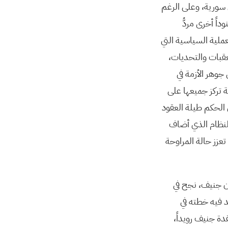
 سورية، وعلى الرغم
ً أخرى مردُّ
عملية السياسية التي
لعقبات والتحديات،
جوهر الأزمة في
 تركز جميعها على
الحكم طيلة العقود
للنظام الذي أضاف
عزز حالة المراوحة
ن جنيف، نجح في
اهم في استصدار بيان رئاسي لمجلس الأمن في 17 آب/أغسطس 2015 يؤيد فيه خطته في
دة جنيف رويداً،