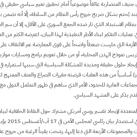
جنيف المتضاربة عائقاً موضوعياً أمام تحقيق تغيير سياسي حقيقي في
ند يُحتم بشكل صريح خروج رأس النظام من السلطة، إلّا أنه تضمن بنودا
نظام الاستبداد الذي ثار ضده الجمع السوري على الأقل، إلا أن سير ال
عمليات التفكير لبناء الأطر التنفيذية لهذا البيان، اعترضه الكثير من ا
الأزمة التي مارست ضغطاً واضحاً على قوى المعارضة عبر الالتفاف على 
يس نموذج الهدن المحلية، أو من خلال تعويم برامج ومسارات موازية
جاد حلول حقيقة ومديدة للمشكلة السياسية التي سببها استمراره في 
ءً أساسياً من هذه العقبات فرضته مفرزات الصراع والعنف الممنهج 
جماعات العابرة للحدود، الأمر الذي ساهم في ظهور التململ الدولي مع ت
قدم يذكر على المشهد السياسي.
متعددة لإيجاد تفسير روسي أمريكي مشترك حول النقاط الخلافية لبيا
نهاية المطاف بأن يُس
المجموعات الأربعة التي دعا إليها، رسّخت يقيناً الرغبة من خروج عق