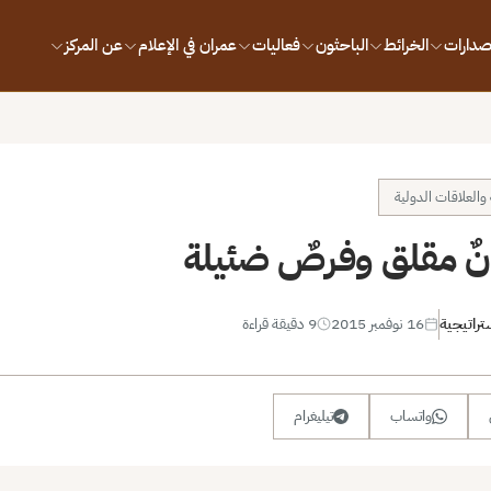
إصدارات
الخرائط
الباحثون
فعاليات
عمران في الإعلام
عن المركز
العلاقات الدولية
ونٌ مقلق وفرصٌ ضئيلة
تراتيجية
16 نوفمبر 2015
9 دقيقة قراءة
واتساب
تيليغرام