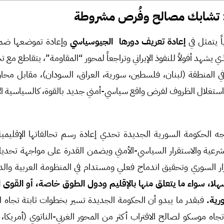
 تشابك مصالح وفُرص مشروطة
ً يتمثل في
إعادة تعريف دورها الجيوسياسي
وإعادة تموضعها ضمن
لذي يشهد أفولاً للنفوذ الإيراني وتراجعاً لمحور “المقاومة”، يتقاطع م
ي المنطقة (لبنان، فلسطين، سورية، العراق، السودان)، مقابل محاو
ى استغلال الظروف لفرض واقع سياسي-أمني جديد بالقوة، كالسياسية الإ
 الحكومة السورية الجديدة تحدي إعادة رسم تحالفاتها الإقليمية 
عية والاستقرار السياسي-الأمني ويضمن القدرة على مواجهة تحديات
رار السوري وتحقيق اندماج فعلي ومستدام في المنظومة العربية والد
 سهلا، سواء ما يتعلق منها بالإقليم ودول الطوق خاصة، أو القوى 
رية.
فبقدر ما يبدو أن الحكومة الجديدة تسير بخطوات ثابتة تجاه ا
ه موسكو لصالح الاقتراب أكثر من المحور الغربي-الناتوي (أمريكا، أوروب