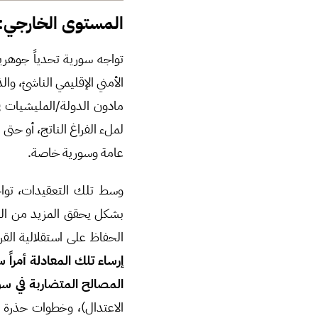
المستوى الخارجي:
تواجه سورية تحدياً جوهريا
الأمني الإقليمي الناشئ، وا
مادون الدولة/المليشيات ف
لملء الفراغ الناتج، أو حت
عامة وسورية خاصة.
وسط تلك التعقيدات، تواجه
بشكل يحقق المزيد من الشر
الحفاظ على استقلالية الق
إرساء تلك المعادلة أمراً
المصالح المتضاربة في سو
الاعتدال)، وخطوات حذرة تجا