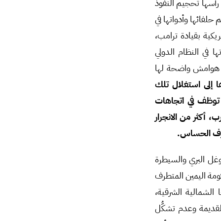
أسها تحجيم النفوذ
حلفائها وأدواتها في
ريكية بقيادة ترامب،
 في النظام الدولي
ح هوامش واضحة لها
ا إلى استغلال تلك
توظف في اتجاهات
 أكثر من الانجرار
ظرف الحساس.
توغل البري والسيطرة
كومة اليمين المتطرف
ن تكرار سيناريو 7 أكتوبر على حدودها الشمالية الشرقية،
لقديمة وعدم تشكُّل