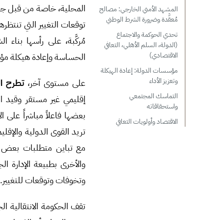
المشهد الأمني الخارجي: مصالح
مُعقَّدة وضرورة الشرط الوطني
توقعات التغيير التي تنتظره
تحدي الحوكمة والاجتماع
مُركَّبة، على رأسها بناء 
(الدولة، السلم الأهلي، التعافي
الحساسة وإعادة هيكلة مؤس
الاقتصادي)
مؤسسات الدولة: إعادة الهيكلة
وتعزيز الأداء
على مستوى آخر،
تطرح ال
التماسك المجتمعي
إقليمي غير مستقر وقيد ال
واستحقاقاته
بعضها فاعلاً مباشراً على 
الاقتصاد وأولويات التعافي
تريد القوى الدولية والإق
مع تباين متطلبات بعض الق
والأخرى بطبيعة الإدارة 
وتخوفات وتوقعات للتغيير.
تقف الحكومة الانتقالية ال