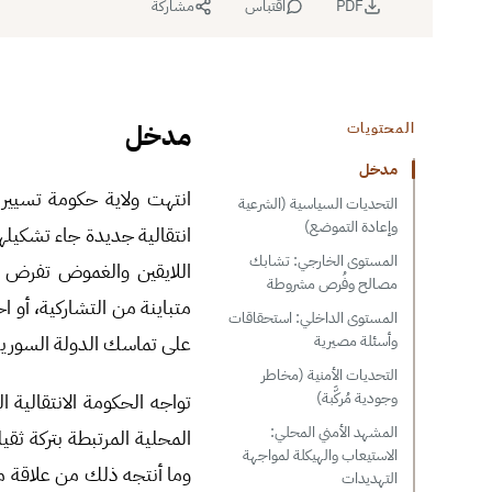
PDF
اقتباس
مشاركة
مدخل
المحتويات
مدخل
التحديات السياسية (الشرعية
وإعادة التموضع)
انتقالية جديدة جاء تشكيلها
المستوى الخارجي: تشابك
اللايقين والغموض تفرض نف
مصالح وفُرص مشروطة
متباينة من التشاركية، أو ا
المستوى الداخلي: استحقاقات
على تماسك الدولة السورية
وأسئلة مصيرية
التحديات الأمنية (مخاطر
تواجه الحكومة الانتقالية
وجودية مُركَّبة)
المشهد الأمني المحلي:
المحلية المرتبطة بتركة ثق
الاستيعاب والهيكلة لمواجهة
وما أنتجه ذلك من علاقة م
التهديدات