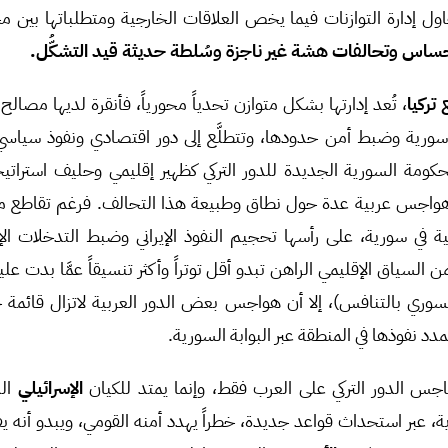
ول إدارة التوازنات فيما يخص العلاقات الخارجية ومتطلباتها بين 
 حساس وتحالفات هشة غير ناجزة وسُلطة حديثة قيد التشكُّل.
تركيا
، تُعد إدارتها بشكل متوازن تحدياً محورياً، فأنقرة لديها مصال
ية وضبط أمن حدودها، وتتطلَّع إلى دور اقتصادي ونفوذ سياسي ك
كومة السورية الجديدة للدور التركي كظهير إقليمي وحليف استرات
 هواجس عربية عدة حول نطاق وطبيعة هذا التحالف. فرغم تقاطع مص
 في سورية، على رأسها تحجيم النفوذ الإيراني وضبط التدخلات الإسر
وري بالتنافس)، إلا أن هواجس بعض الدور العربية لاتزال قائمة ح
مدد نفوذها في المنطقة عبر البوابة السورية.
جس الدور التركي على العرب فقط، وإنما يمتد للكيان
الإسرائيلي
الذ
، عبر استحداث قواعد جديدة، خطراً يهدد أمنه القومي، ويبدو أنه 