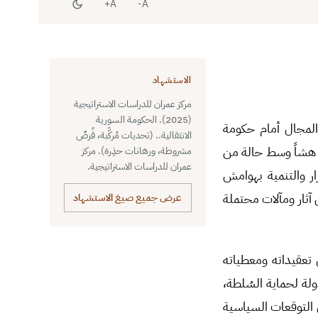
A+
A-
الاستشهاد
مركز عمران للدراسات الاستراتيجية
(2025). الحكومة السورية
سورية المُشكَّلة في كانون الأول/ديسمبر 2024، لتفسح المجال أمام حكومة
الانتقالية.. (تحديات مُركَّبة، فُرصٌ
ها هشاً وسط حالة من
مشروطة، ورهانات حذِرة). مركز
عمران للدراسات الاستراتيجية.
ر والتنمية بهوامش
 آثار ومآلات محتملة
عرض جميع صيغ الاستشهاد
تعقيداته ومعطياته
لة لحماية السُلطة،
 التوقعات السياسية