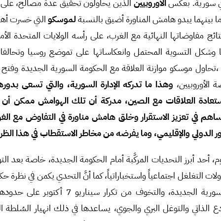
في سورية. بعكس
الأوروبيين
الذين يحاولون تحقيق عدة مصالح، على ر
ما بينهما يبدو هامش المناورة أضيق بالنسبة
لموسكو
التي خسرت أهم 
تائج مفاوضاتها النهائية مع الغرب، على رأسه الولايات المتحدة الأم
وشكل التسوية المحتمل وانعكاساتها على تموضع روسيا وتحالفاتها
ه ،تحاول موسكو موازنة العلاقة مع الحكومة السورية الجديدة وفت
ة الأوروبيين،
وهذا ما تدركه الإدارة السورية، والتي تسعى بدوره
تعادة العلاقات مع الصين، مدركة أن تلك الهوامش ممكن أن 
اهم في تعزيز الاستقرار وخلق هامش مناورة في التفاوض مع الغرب،
ور الدولي والإقليمي، وما يفرضه من مخاطر الاستقطاب في هذا ال
م، أحد أبرز التحديات المركَّبة أمام الحكومة الجديدة، خاصة بعد ال
ات التغلغل اجتماعياً واستخباراتياً، كما أنَّ التحدي يكمن في نظرة ح
القائمة حالياً إلى الإدارة السورية الجديدة، والتخوف م
دع الذاتي والتوغل البري والجوي، يساعدها في ذلك انهيار السُلطة ا