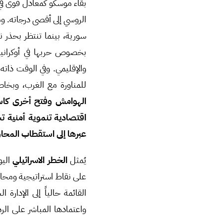
بقاء موسكو كمعادل قوى 
الروسي إلى أقصى درجاته. و
سورية، بينما تنتظر بحذر ن
بخصوص حربها في أوكرانيا 
والإقليمي. وفي الوقت ذات
للمناورة مع الغرب، وبخاص
الهوامش وفتح أخرى كاس
اقتصادية تنموية أمنية تس
عبرها إلى استقطاب المحا
يُمثل
الخطر الاسرائيلي
اليو
على نقاط استراتيجية ومحاول
واعتمادها المباشر على الر