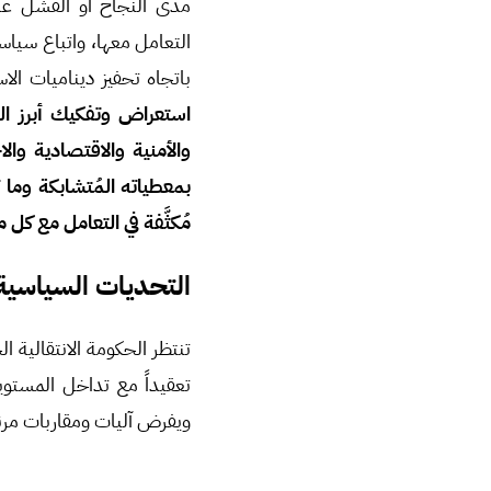
مدى النجاح أو الفشل على
التعامل معها، واتباع سياس
باتجاه تحفيز ديناميات ا
استعراض وتفكيك أبرز التح
والأمنية والاقتصادية وا
بمعطياته المُتشابكة وم
مُكثَّفة في التعامل مع ك
التحديات السياسية
تنتظر الحكومة الانتقالية
تعقيداً مع تداخل المستو
ويفرض آليات ومقاربات مرنة و