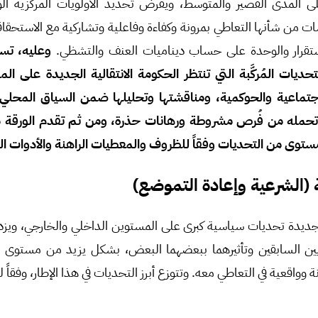
 المدى القصير والمتوسط، ويفرض تحديد الأولويات المركزية ا
ات من شأنها التعاطي بمرونة وكفاءة وفاعلية وتشاركية مع الاستحقاق
لاستقرار والوحدة على حساب ديناميات العنف والتشظي.
وعليه، تسع
ديات المُركَّبة التي تنتظر الحكومة الانتقالية الجديدة على ال
لاجتماعية والحوكمية، ومناقشتها وتحليلها ضمن السياق المحلي 
ا تحمله من فُرص مشروطة ورهانات حذرة، ومن ثم تقدم الورقة
ل مستوى من التحديات وفقاً للظروف والمعطيات الراهنة والأدوات ال
 (الشرعية وإعادة التموضع)
 الجديدة تحديات سياسية كبرى على المستوين الداخلي والخارجي، ويز
يين السابقين وتأثيرهما ببعضهما البعض، بشكل يزيد من مستوى 
واقعية في التعاطي معه. وتتوزع أبرز التحديات في هذا الإطار، وفقاً لم