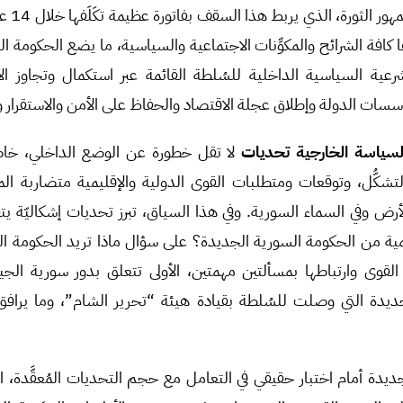
المحلية، 
ا كافة الشرائح والمكوِّنات الاجتماعية والسياسية، ما يضع الحكومة 
الشرعية السياسية الداخلية للسُلطة القائمة عبر استكمال وتجاوز ا
سات الدولة وإطلاق عجلة الاقتصاد والحفاظ على الأمن والاستقرار و
سياسة الخارجية تحديات
لا تقل خطورة عن الوضع الداخلي، خ
تشكُّل، وتوقعات ومتطلبات القوى الدولية والإقليمية متضاربة الم
الأرض وفي السماء السورية. وفي هذا السياق، تبرز تحديات إشكاليّة ي
ليمية من الحكومة السورية الجديدة؟ على سؤال ماذا تريد الحكومة ا
وى وارتباطها بمسألتين مهمتين، الأولى تتعلق بدور سورية الجيو
الجديدة التي وصلت للسُلطة بقيادة هيئة “تحرير الشام”، وما ي
جديدة أمام اختبار حقيقي في التعامل مع حجم التحديات المُعقَّدة، ا