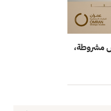
رصٌ مشروطة،