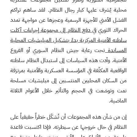
محلية يُشرف عليها كبار رجال النظام. لقد ساهم تراكم
الفشل الأمني للأجهزة الرسمية وعجزها عن مواجهة تمدد
الحراك الثوري
في دفع النظام إلى مجموعة إجراءات آكلت
سلطته الأمنية المركزية بدءً بتشكيل الميليشيات المحلية
المساندة
تحت رعاية جيش النظام السوري أو الفروع
الأمنية. وأدت هذه السياسات إلى استبدال النظام سلطته
الواقعية المكثّفة في المؤسسة العسكرية والأمنية بمرتزقة
من السكان المحليين المنتسبين إلى ميليشيات مسلحة
نمت وتوسّعت في الحجم والتأثير خلال الأعوام الثلاثة
الماضية.
إن من شأن هذه المجموعات أن تُشكّل خطراً حقيقياً على
النظام في حال خروجها عن سيطرته. فإذا اكتسبت قاعدة
واسعة من الأتباع على الأرض وبنت روابط متينة مع