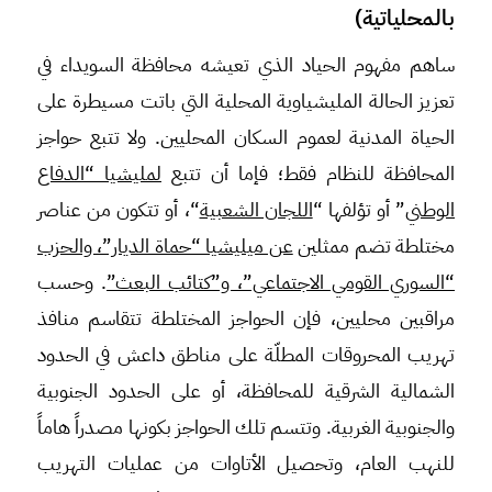
بالمحلياتية)
ساهم مفهوم الحياد الذي تعيشه محافظة السويداء في
تعزيز الحالة المليشياوية المحلية التي باتت مسيطرة على
الحياة المدنية لعموم السكان المحليين. ولا تتبع حواجز
المحافظة للنظام فقط؛ فإما أن تتبع
لمليشيا “الدفاع
الوطني
” أو تؤلفها “
اللجان الشعبية
“، أو تتكون من عناصر
مختلطة تضم ممثلين
عن ميليشيا “حماة الديار”، والحزب
“السوري القومي الاجتماعي”، و”كتائب البعث”
. وحسب
مراقبين محليين، فإن الحواجز المختلطة تتقاسم منافذ
تهريب المحروقات المطلّة على مناطق داعش في الحدود
الشمالية الشرقية للمحافظة، أو على الحدود الجنوبية
والجنوبية الغربية. وتتسم تلك الحواجز بكونها مصدراً هاماً
للنهب العام، وتحصيل الأتاوات من عمليات التهريب