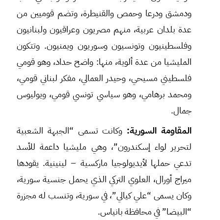
ودمشق ودرعا وحمص والقنيطرة، وتضم قوميين من
عدة بلدان عربية، منهم مصريون وعراقيون ولبنانيون
وفلسطينيون وتونسيون وسوريون ويمنيون. وتتكون
المليشيا من عدة ألوية، منها: واضح حداد، وهو قومي
فلسطيني مسيحي، وحيدر العمالي، مفكر لبناني قومي،
ومحمد برهامي، وهو سياسي تونسي قومي، ويوليوس
جمال.
المقاومة السورية:
وكانت تسمى “الجبهة الشعبية
لتحرير لواء إسكندرون”، وهي مليشيا داعمة للأسد
تدعي حملها لأيديولوجيا ماركسية – لينينية. يقودها
ميراج أورال، العلوي التركي الذي يحمل جنسية سورية،
وكان يسمى “علي كيالي”، في سورية، وتنسب له مجزرة
“البيضا” في محافظة بانياس.