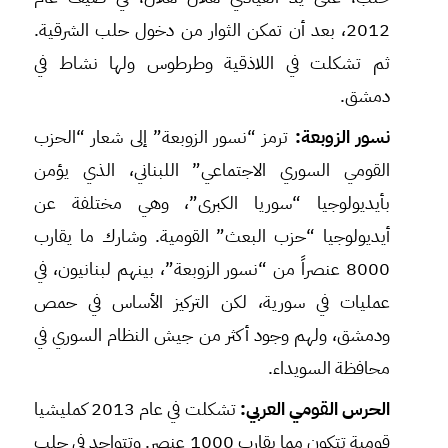
2012، بعد أن تمكن الثوار من دخول حلب الشرقية.
ثم تشكلت في اللاذقية وطرطوس ولها نشاط في
دمشق.
نسور الزوبعة:
ترمز “نسور الزوبعة” إلى شعار “الحزب
القومي السوري الاجتماعي” اللبناني، الذي يؤمن
بأيديولوجيا “سوريا الكبرى”، وهي مختلفة عن
أيديولوجيا “حزب البعث” القومية. وشارك ما يقارب
8000 عنصراً من “نسور الزوبعة”، بينهم لبنانيون، في
عمليات في سورية، لكن التركيز الأساس في حمص
ودمشق، ولهم وجود أكثر من جيش النظام السوري في
محافظة السويداء.
الحرس القومي العربي:
تشكلت في عام 2013 كمليشيا
قومية تتكون مما يقارب 1000 عنصر. وتتواجد في حلب