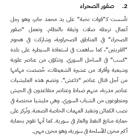
2. صقور الصحراء
تأسست كـ”قوات نخبة” على يد محمد جابر، وهو رجل
أعمال تربطه صلات وثيقة بالنظام. وتعمل “صقور
الصحراء” في المناطق الصحراوية، وشاركت في هجوم
“القريتين”، كما ساهمت في استعادة السيطرة على بلدة
“كسب” في الساحل السوري. وتتكوّن من عناصر علوية
وشيعية وأفراد من عشيرة الشعيطات، خُصصت مهامها
من أجل قتال عناصر “داعش”. وتضم هذه المليشيات
عناصر مدربة، منهم ضباط وعناصر متقاعدون في الجيش
ومتطوعون من الشباب السوري. وهي مليشيا مختصة في
نصب الكمائن وتنفيذ المهمات الخاصة الصعبة. وتُركز على
حماية منابع النفط والغاز في سورية. كما أنها تقوم بحماية
أكبر مخزن للأسلحة في سورية، وهو مخزن مهين.