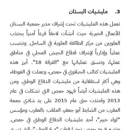
3. مليشيات البستان
تعمل هذه المليشيات تحت إشراف مدير جمعية البستان
للأعمال الخيرية حيث أنشأت لاحقاً فرعاً أمنياً يجتذب
العلويين من مركز الطائفة العلوية في الساحل. وتنتسب
عملياً وإدارياً لإشراف قطاع الجيش المحلي في مناطق
عملها، وتنسق عملياتها مع “الفرقة 18”. أبرز هذه
المليشيات كتائب الجبلاوي في حمص، وعملت في الغوطة،
وهي أكثر استقلالية من مليشيات الدفاع الوطني. ومن
هذه المليشيات أيضاً فهود حمص التي تشكلت في عام
2013 وامتدت حتى عام 2015 على يد شادي جمعة
المقرب من الضابط أبو جعفر، الملقب بالعقرب ومؤسس
“لواء خيبر”، أحد مليشيات الدفاع الوطني في حمص.
وتضم فهود حمص تحتها قوات “درع الوطن”، التي تنسق