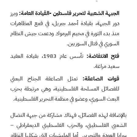
الجبهة الشعبية لتحرير فلسطين -القيادة العامة:
وبرز
دور الجبهة، بقيادة أحمد جبريل، في قمع المظاهرات
منذ بدء الثورة في مخيم اليرموك ودعمت جيش النظام
السوري في قتال السوريين.
فتح الانتفاضة:
تأسس عام 1983، بقيادة العقيد
سعيد مراغة.
قوات الصاعقة:
تمثل الصاعقة الجناح البعثي
للفصائل المسلحة الفلسطينية، وهي مرتبطة بحزب
البعث السوري، وعضو في منظمة التحرير الفلسطينية.
بالإضافة لهذه الفصائل، فهناك مشاركة من جبهة النضال
الشعبي الفلسطيني، والحزب الفلسطيني الديمقراطي –
سرايا العودة والتحرير. أما المليشيات التي شكلها النظام