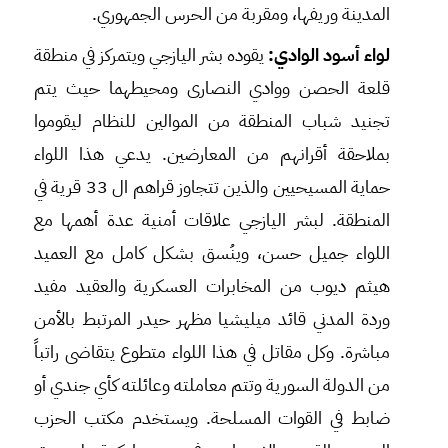
المدينة وريفها، ومقربة من الحرس الجمهوري.
لواء أسود الوادي:
يقوده بشر اليازجي ويتمركز في منطقة
قلعة الحصن ووادي النصارى ومحيطهما حيث يتم
تجنيد شباب المنطقة من الموالين للنظام ليقوموا
بملاحقة أقرانهم من المعارضين. يدعي هذا اللواء
حماية المسيحيين والذين تتجاوز قراهم ال 33 قرية في
المنطقة. لبشر اليازجي علاقات أمنية عدة أهمها مع
اللواء جميل حسن، وينُسق بشكل كامل مع العميد
هيثم ديوب من المخابرات العسكرية والعقيد مفيد
وردة المدني قائد ميليشيا مظهر حيدر المرتبط بالأمن
مباشرة. وكل مقاتل في هذا اللواء متطوع يتقاضى راتباً
من الدولة السورية وتتم معاملته وعائلته كأي جندي أو
ضابط في القوات المسلحة. ويستخدم مكتب الحزب