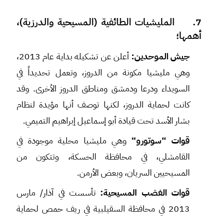
7. المليشيات الطائفية (المسيحية والدرزية)،
أهمها؛
جيش الموحدين:
أعلن عن تشكيله بداية عام 2013،
وهي مليشيا مكونة من الدروز، وتعمل تحديداً في
السويداء ودرعا ودمشق ومناطق الدروز الأخرى. وقد
كانت لحماية الدروز، لكنها توصف أنها مؤيدة لنظام
بشار الأسد تحت قيادة أبو إسماعيل إبراهيم التميمي.
قوات
“
سوتورو
“
وهي مليشيا محلية موجودة في
القامشلي، في محافظة الحسكة، وتتكون من
المسيحيين السريان، وبعض الأرمن.
قوات الغضب المسيحية:
تأسست في آذار/ مارس
2013 في محافظة السقيلبية في ريف حمص لحماية