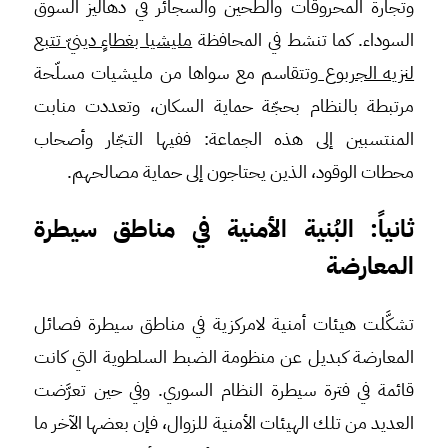
وتجارة المحروقات والطحين والسجائر في دهاليز السوق
السوداء. كما تنشط في المحافظة
مليشيا بغطاءٍ دينيّ تتبع
لنزيه الجربوع
وتتقاسم مع سواها من مليشيات مسلّحة
مرتبطة بالنظام بحجّة حماية السكان، وتعددت منابت
المنتسبين إلى هذه الجماعة: ففيها التجّار وأصحاب
محطات الوقود، الذين يحتاجون إلى حماية مصالحهم.
ثانياً: البُنية الأمنية في مناطق سيطرة
المعارضة
تشكَّلت هيئات أمنية لامركزية في مناطق سيطرة فصائل
المعارضة كبديل عن منظومة الضبط السلطوية التي كانت
قائمة في فترة سيطرة النظام السوري. وفي حين تعرَّضت
العديد من تلك الهيئات الأمنية للزوال، فإن بعضها الآخر ما