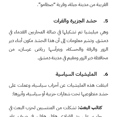
القريبة من مدينة جبلة، وقرية “صطامو”.
5. حشد الجزيرة والفرات
وهي ميليشيا تم تشكيلها في صالة المحاربين القدماء في
دمشق. وتشير معلومات إلى أن هذا الحشد مكون أبناء دير
الزور والرقة والحسكة، ويترأسها رياض عرسان، من
محافظة دير الزور ومقيم في مدينة دمشق.
6. المليشيات السياسية
انبثقت هذه المليشيات عن أحزاب سياسية، وعملت على
حشد متطوعيها تحت شعارات حزبية أو سياسية، وأبرزها:
كتائب البعث:
تشكلت من المنتسبين لحزب البعث في
حلب، على يد القيادي هلال هلال، في صيف عام