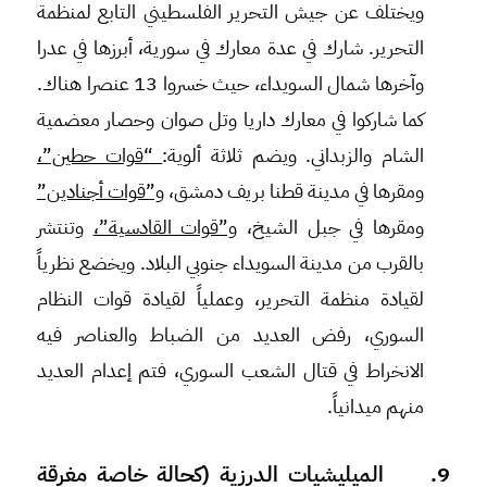
ويختلف عن جيش التحرير الفلسطيني التابع لمنظمة
التحرير. شارك في عدة معارك في سورية، أبرزها في عدرا
وآخرها شمال السويداء، حيث خسروا 13 عنصرا هناك.
كما شاركوا في معارك داريا وتل صوان وحصار معضمية
الشام والزبداني. ويضم ثلاثة ألوية:
“قوات حطين”،
ومقرها في مدينة قطنا بريف دمشق،
و”قوات أجنادين”
ومقرها في جبل الشيخ،
و”قوات القادسية”،
وتنتشر
بالقرب من مدينة السويداء جنوبي البلاد. ويخضع نظرياً
لقيادة منظمة التحرير، وعملياً لقيادة قوات النظام
السوري، رفض العديد من الضباط والعناصر فيه
الانخراط في قتال الشعب السوري، فتم إعدام العديد
منهم ميدانياً.
9. الميليشيات الدرزية (كحالة خاصة مغرقة