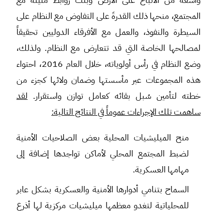
المجتمع، منحها ذلك القدرةَ على التفاوض مع النظام على
السيطرة والنفوذ، والعمل مع الأفرقاء الدوليين تحقيقاً
لمصالحها الخاصة التي قد تتعارض مع النظام. ولذلك،
وضع النظام في رأس أولوياته، خلال العام 2016، احتواء
هذه المجموعات عبر مأسستها وضمان ولائها كجزء من
خطته لتأمين سُبل بقائه كعامل توازن واستقرار.
لقد
ساهمت تلك الإجراءات عموماً في النتائج التالية:
منح الميليشيات المحلية بعض الصلاحيات الأمنية
لضبط المجتمع المحلي لأماكن تواجدها إضافة إلى
مهامها العسكرية.
السماح بتنامي أدوارها الأمنية والعسكرية بشكل عابر
للمحلياتية لتغدو معظمها ميليشيات مركزية لها أذرع