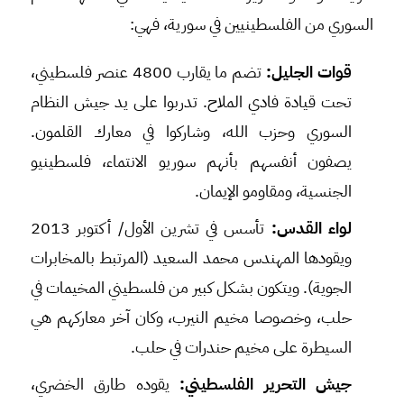
السوري من الفلسطينيين في سورية، فهي:
قوات الجليل:
تضم ما يقارب 4800 عنصر فلسطيني،
تحت قيادة فادي الملاح. تدربوا على يد جيش النظام
السوري وحزب الله، وشاركوا في معارك القلمون.
يصفون أنفسهم بأنهم سوريو الانتماء، فلسطينيو
الجنسية، ومقاومو الإيمان.
لواء القدس:
تأسس في تشرين الأول/ أكتوبر 2013
ويقودها المهندس محمد السعيد (المرتبط بالمخابرات
الجوية). ويتكون بشكل كبير من فلسطيني المخيمات في
حلب، وخصوصا مخيم النيرب، وكان آخر معاركهم هي
السيطرة على مخيم حندرات في حلب.
جيش التحرير الفلسطيني:
يقوده طارق الخضري،