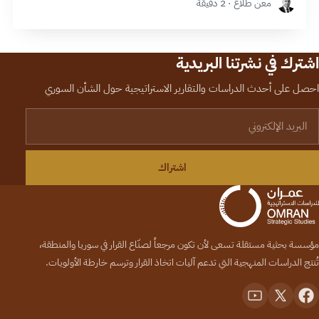
معن طلَّاع · 2 دقيقة
اشترك في نشرتنا البريدية
احصل على أحدث الدراسات والتقارير الاستراتيجية حول الشأن السوري
لبريد الإلكتروني
اشتراك
مؤسسة بحثية مستقلة تسعى لأن تكون مرجعاً لصنّاع القرار في سوريا والمنطقة،
تُنتج الدراسات المنهجية التي تدعم آليات اتخاذ القرار وترسم خارطة الأولويات.