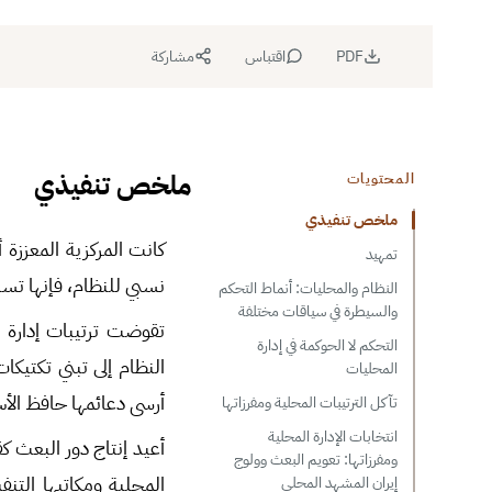
PDF
اقتباس
مشاركة
ملخص تنفيذي
المحتويات
ملخص تنفيذي
كانت المركزية المعززة 
تمهيد
نسبي للنظام، فإنها تس
النظام والمحليات: أنماط التحكم
والسيطرة في سياقات مختلفة
التحكم لا الحوكمة في إدارة
النظام إلى تبني تكتيك
المحليات
أرسى دعائمها حافظ الأ
تآكل الترتيبات المحلية ومفرزاتها
انتخابات الإدارة المحلية
أعيد إنتاج دور البعث ك
ومفرزاتها: تعويم البعث وولوج
المحلية ومكاتبها التن
إيران المشهد المحلي