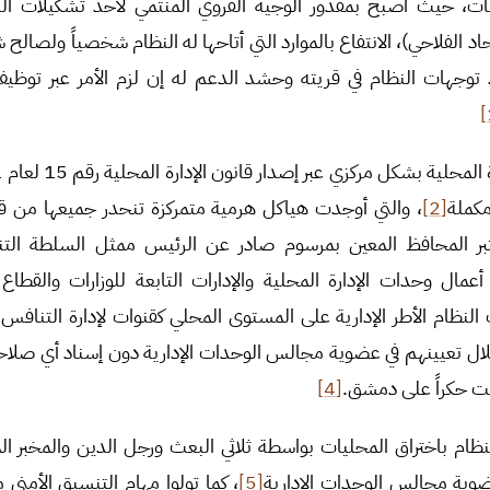
ات، حيث أصبح بمقدور الوجيه القروي المنتمي لأحد تشكيلات ال
 الفلاحي)، الانتفاع بالموارد التي أتاحها له النظام شخصياً ولصالح شب
 توجهات النظام في قريته وحشد الدعم له إن لزم الأمر عبر توظيف
مكملة
[2]
، والتي أوجدت هياكل هرمية متمركزة تنحدر جميعها من قيادة
تبر المحافظ المعين بمرسوم صادر عن الرئيس ممثل السلطة الت
مال وحدات الإدارة المحلية والإدارات التابعة للوزارات والقطا
لنظام الأطر الإدارية على المستوى المحلي كقنوات لإدارة التنافس 
ال تعيينهم في عضوية مجالس الوحدات الإدارية دون إسناد أي صلاحي
يت حكراً على دمشق.
[4]
لنظام باختراق المحليات بواسطة ثلاثي البعث ورجل الدين والمخبر
عضوية مجالس الوحدات الإدارية
[5]
، كما تولوا مهام التنسيق الأمني م