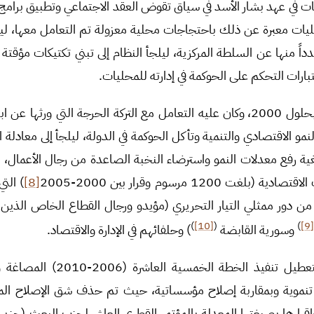
يات في عهد بشار الأسد في سياق تقوض العقد الاجتماعي وتطبيق برامج 
يات معبرة عن ذلك باحتجاجات محلية معزولة تم التعامل معها، لي
20 وخروج عدداً منها عن السلطة المركزية، ليلجأ النظام إلى تبني تكتيكات مؤق
تبارات التحكم على الحوكمة في إدارته للمحليات.
تولى بشار الأسد السلطة بحلول 2000، وكان عليه التعامل مع التركة الحرجة التي ور
مو الاقتصادي والتنمية وتأكل الحوكمة في الدولة، ليلجأ إلى معادلة الا
بغية رفع معدلات النمو واسترضاء النخبة الصاعدة من رجال الأعمال
 1200 مرسوم وقرار بين 2000-2005
[8]
) الت
من دور ممثلي التيار التحريري (مؤيدو ورجال القطاع الخاص الذين 
)
[10]
(
)
[9
وسورية القابضة
) وحلفائهم في الإدارة والاقتصاد.
انعكس التحول السابق بتعطيل تنفيذ ا
تنموية وبمقاربة إصلاح مؤسساتية، حيث تم حذف شق الإصلاح الم