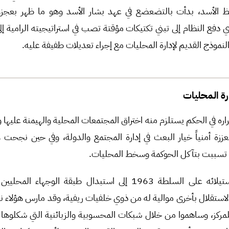
ظ الأسد، بدأت بالتضعضع في عهد بشار الأسد وهو ما ظهر بعجز
20، الأمر الذي دفع النظام إلى تبني تكتيكات مؤقتة تصب في استراتيجيته الرامية
لنموذج القديم لإدارة المحليات مع إجراء تعديلات طفيفة عليه.
رة المحليات
اره في الحكم يستلزم منه اختراق المجتمعات المحلية والهيمنة عليها 
معززة أمنياً خيار البعث في إدارة المجتمع والدولة، وفي حين نجحت ه
ها تسببت بتآكل الحوكمة وسخط المحليات.
سعى نظام البعث منذ استيلائه على السلطة 1963 إلى استبدال طبقة ا
استقلال بأخرى موالية له من ذوي خلفيات ريفية، وقد مارس هؤلاء 
للمركز، وساهموا من خلال شبكات المحسوبية والزبائنية التي شكلوها و