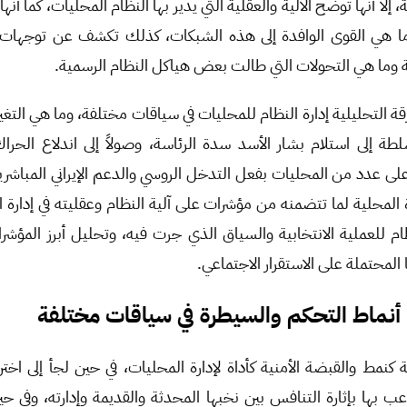
، إلا أنها توضح الآلية والعقلية التي يدير بها النظام المحليات، كما 
وما هي القوى الوافدة إلى هذه الشبكات، كذلك تكشف عن توجهات 
ة وما هي التحولات التي طالت بعض هياكل النظام الرسمية.
التحليلية إدارة النظام للمحليات في سياقات مختلفة، وما هي التغير
طة إلى استلام بشار الأسد سدة الرئاسة، وصولاً إلى اندلاع الحراك
لى عدد من المحليات بفعل التدخل الروسي والدعم الإيراني المباشري
ة المحلية لما تتضمنه من مؤشرات على آلية النظام وعقليته في إدارة
ظام للعملية الانتخابية والسياق الذي جرت فيه، وتحليل أبرز المؤش
ا المحتملة على الاستقرار الاجتماعي.
 أنماط التحكم والسيطرة في سياقات مختلفة
 كنمط والقبضة الأمنية كأداة لإدارة المحليات، في حين لجأ إلى اختر
عب بها بإثارة التنافس بين نخبها المحدثة والقديمة وإدارته، وفي ح