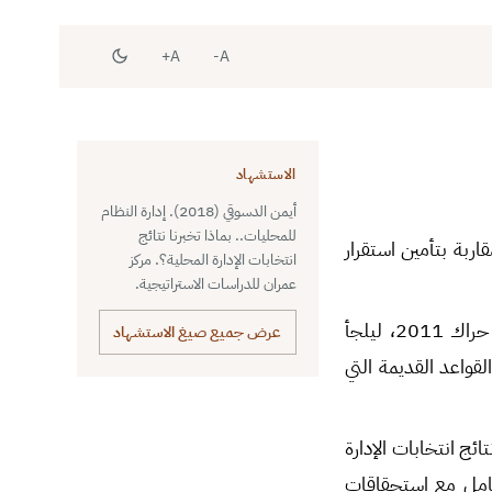
A+
A-
الاستشهاد
أيمن الدسوقي (2018). إدارة النظام
للمحليات.. بماذا تخبرنا نتائج
اربة بتأمين استقرار
انتخابات الإدارة المحلية؟. مركز
عمران للدراسات الاستراتيجية.
تقوضت ترتيبات إدارة المحليات في عهد بشار الأسد، وظهر ذلك جلياً بعجزها عن احتواء حراك 2011، ليلجأ
عرض جميع صيغ الاستشهاد
قواعد القديمة التي
ئج انتخابات الإدارة
تعامل مع استحقاقات