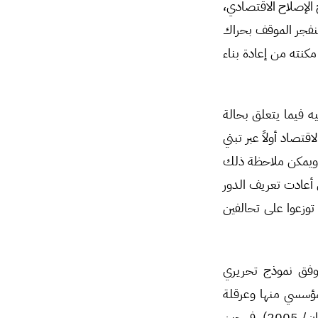
الإصلاح الاقتصادي،
نفجر الموقف بحراك
تة مكنته من إعادة بناء
ثها عن ابيه فيما يتعلق بحالة
قتصاد أولاً عبر تبني
، ويمكن ملاحظة ذلك
ي أعادت تعريف الدور
توزعوا على تحالفين
لخطة الخمسية العاشرة (2006-2010) المصاغة وفق نموذج تحريري
ؤسسي منها وعرقلة
تنفيذ ما تبقى رغم تبنيها وإقرارها بصيغتها المعدلة بالمؤتمر القطري العاشر لحزب البعث (حزيران/ 2005)، في حين