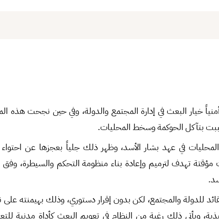
أمنياً خيار البعث في إدارة المجتمع والدولة، وفي حين نجحت هذه المق
ببت بتآكل الحوكمة وسخط المحليات.
ات مؤقتة تهدف لترميم وإعادة بناء منظومة التحكم والسيطرة، وفق ال
سد.
قائد للدولة والمجتمع، لكن بدون إقرار دستوري، وذلك بهيمنته على نتا
فيذية، ويأتي ذلك رغبة من النظام في تعويم البعث كأداة مدنية لل