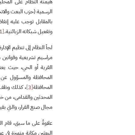
هيمنة النظام على المحلي
الرسمية (حزب البعث والاتحاد
بالمقابل توجب عليه إنفاذ
وتفعيل شبكاته الزبائنية.
[1]
مراسيم تشريعية وقوانين 
القرية أو الحي، حيث يع
المحافظة والمسؤول عن أع
المحافظة
[3]
، كذلك وظف ا
المحدثين والقدامى، من خل
مجال صنع القرار، والتي بق
علاوةً على ما سبق، قام ا
البعثين مكانة متميزة في 