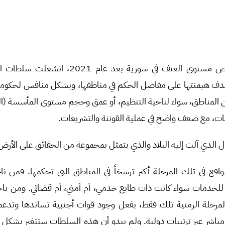
بعد توقف القتال، وانخفاض مستوى العنف في سورية بع
دف هيمنتها على مفاصل الحكم في مناطقها، وبشكل منافس لحكومة ن
 المناطق، سواء لناحية التنظيم، أو عمق وحجم مستوى المأسسة (ال
مات، مع ضعف واضح في عملية القوننة والتشريعات.
ل الذي آلت إليه البلاد والذي يتمثل بمجموعة من الحقائق على الأرض 
اقع في تلك المرحلة أكثر ترسخاً في المناطق التي تحكمها. فمن ن
للخدمات سواء كانت ذات طابع خدمي، أم أمني، أم قضائي. ومن نا
مرحلة الزمنية تلك فقط، بفعل وجود قوات أجنبية تساندها وتدعمها
باشر عبر ترتيبات دولية. ولم يبدو أن هذه السلطات ستتغير بشكل 