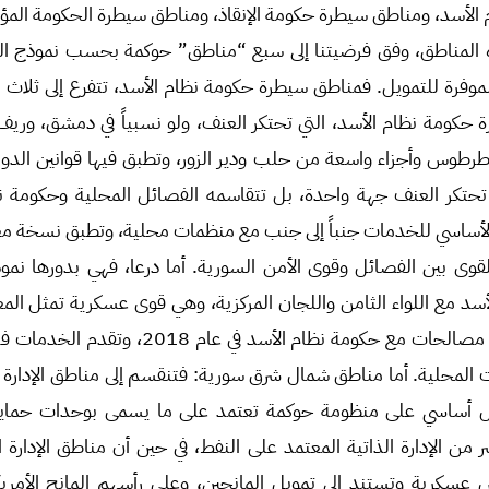
لأسد، ومناطق سيطرة حكومة الإنقاذ، ومناطق سيطرة الحكومة المؤ
ذه المناطق، وفق فرضيتنا إلى سبع “مناطق” حوكمة بحسب نموذج الح
لموفرة للتمويل. فمناطق سيطرة حكومة نظام الأسد، تتفرع إلى ثلاث
رة حكومة نظام الأسد، التي تحتكر العنف، ولو نسبياً في دمشق، وري
طوس وأجزاء واسعة من حلب ودير الزور، وتطبق فيها قوانين الدولة
ا تحتكر العنف جهة واحدة، بل تتقاسمه الفصائل المحلية وحكومة نظ
الأساسي للخدمات جنباً إلى جنب مع منظمات محلية، وتطبق نسخة مع
قوى بين الفصائل وقوى الأمن السورية. أما درعا، فهي بدورها نم
أسد مع اللواء الثامن واللجان المركزية، وهي قوى عسكرية تمثل الم
دخلت، بوساطة روسية، في مصالحات مع حكومة نظام الأ
 المحلية. أما مناطق شمال شرق سورية: فتنقسم إلى مناطق الإدارة الذ
شكل أساسي على منظومة حوكمة تعتمد على ما يسمى بوحدات حما
 من الإدارة الذاتية المعتمد على النفط، في حين أن مناطق الإدارة ا
 عسكرية وتستند إلى تمويل المانحين، وعلى رأسهم المانح الأمري