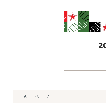
A+
A-