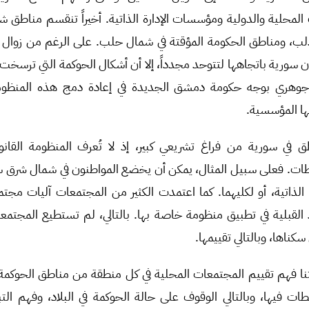
لمحلية والدولية ومؤسسات الإدارة الذاتية. أخيراً تنقسم مناطق 
دلب، ومناطق الحكومة المؤقتة في شمال حلب. على الرغم من زوال 
أن سورية باتجاهها لتتوحد مجدداً، إلا أن أشكال الحوكمة التي ترسخت
جوهري بوجه حكومة دمشق الجديدة في إعادة دمج هذه المنظوم
ها المؤسسية.
 في سورية من فراغ تشريعي كبير، إذ لا تُعرف المنظومة القانو
ات. فعلى سبيل المثال، يمكن أن يخضع المواطنون في شمال شرق سور
رة الذاتية، أو لكليهما. كما اعتمدت الكثير من المجتمعات آليات مجت
د القبلية في تطبيق منظومة خاصة بها. بالتالي، لم تستطيع المجتم
سكناها، وبالتالي تقييمها.
استنا فهم تقييم المجتمعات المحلية في كل منطقة من مناطق الحوك
ات فيها، وبالتالي الوقوف على حالة الحوكمة في البلاد، وفهم التب