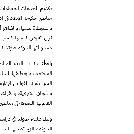
تقديم الخدمات المنظمات ا
مناطق حكومة الإنقاذ في إ
والسيطرة نسبياً، والظاهر 
تزال تفرض نفسها كتحدٍ 
مستوياتها الحوكمية وثخانت
رابعاً:
عانت غالبية المناطق
المجتمعات، وتطبقها السلط
السورية، أو لقوانين الإدا
واللجان الشرعية، والقواع
القانونية المعرفة في مناطق 
وبناء عليه، حاولنا في در
الحوكمة التي تطبقها السلط