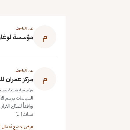
عن الباحث
م
مؤسسة لوغار
عن الباحث
م
مركز عمران لل
مؤسسة بحثية مستقلة ذ
السياسات ورسم الاس
ورافداً لصنّاع القرا
تساند […]
عرض جميع أعمال ا