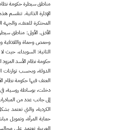
مناطق سيطرة حكومة نظام ا
الإدارة الذاتية. تنقسم ه
المحتكرة للعنف، والجهة ا
الأدنى. الأولى: مناطق سيط
وحمص وحماة واللاذقية وطر
الثانية: السويداء، حيث ل
حكومة نظام الأسد المزود 
الدولة، وبحسب توازنات ال
العنف فيها حكومة نظام ال
إلى جانب عدد من المبادرات
الكردية، والتي تعتمد ب
حماية المرأة، وتمويل مباشر
العربية تعتمد على مجالس