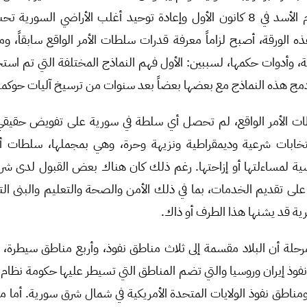
تلك، وفي ظل سقوط نظام الأسد في 8 كانون الأول وإعادة توحيد أغلب الأراضي 
الورقة، أصبح لزاماً معرفة قدرات سلطات الأمر الواقع سابقاً، وم
، وأدوات حكمها، لسببين: الأول فهم النماذج المختلفة التي تم استخد
مج هذه النماذج مع بعضها بعضاً بعد سنوات من ترسيخ آليات حوكمة
ت الأمر الواقع، لم تحصل أي سلطة في سورية على تفويض حقيقي
تخابات شرعية وديمقراطية ونزيهة وحرة، وهي بمجملها، سلطات أ
ة لمساءلتها أو إزاحتها. رغم ذلك كان هناك بعض القبول لدى ش
على تقديم الخدمات، بما في ذلك الأمن والصحة والتعليم والبنى التحت
ة قد يشنها هذا الطرف أو ذاك.
مرحلة أن البلاد مقسمة إلى ثلاث مناطق نفوذ، وأربع مناطق سيطرة،
وذ إيران وروسيا والتي تضم المناطق التي تسيطر عليها حكومة نظام 
 ومناطق نفوذ الولايات المتحدة الأمريكية في شمال شرق سورية. أما 