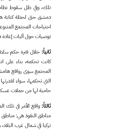
دمشق حتى لحظة كتابة هذه 
احتياجات المجتمع المتنوعة
توصيات حول آليات إعادة د
ثانياً:
خلال فترة حكم سلطا
كانت تحكمه، بناء على ان
المجتمع سوى روافع هامشي
التي تحكمها، سواء لقدرتها 
حامية لها من حملات عسكري
ثالثاً:
واقع الأمر في تلك ال
مناطق النفوذ هي: مناطق نف
تركيا في شمال غرب البلاد،