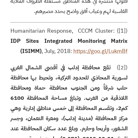
فلولها منتشرة في هذه المناطق مستغلة الظروف المادية
القاسية لهم وغياب أفق واضح يحدد مصيرهم.
([1]) Humanitarian Response, CCCM Cluster:
IDP Sites Integrated Monitoring Matrix
(ISIMM)
, July, 2018:
https://goo.gl/LukmBf
([2])
تقع محافظة إدلب في أقصى الشمال الغربي
لسورية المحاذي للحدود التركية، وتحيط بها محافظة
حلب شرقاً ومن الجنوب محافظة حماة ومحافظة
اللاذقية من الغرب. وتبلغ مساحة المحافظة 6100
كم2، وتقسم المحافظة إلى خمس مناطق إدارية وهي
مركز المحافظة (مدينة إدلب)، ومعرة النعمان، وجسر
الشغور، وأريحا وحارم. وبلغ عدد سكان المحافظة عند