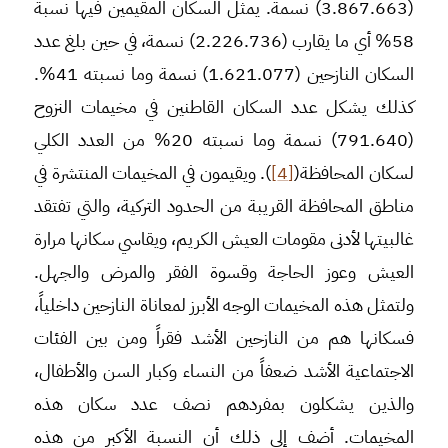
(3.867.663) نسمة. يمثل السكان المقيمين فيها نسبة
58% أي ما يقارب (2.226.736) نسمة، في حين بلغ عدد
السكان النازحين (1.621.077) نسمة وما نسبته 41%.
كذلك يشكل عدد السكان القاطنين في مخيمات النزوح
(791.640) نسمة وما نسبته 20% من العدد الكلي
لسكان المحافظة(
[4]
). ويقيمون في المخيمات المنتشرة في
مناطق المحافظة القريبة من الحدود التركية، والتي تفتقد
غالبيتها لأدنى مقومات العيش الكريم، ويقاسي سكانها مرارة
العيش وعوز الحاجة وقسوة الفقر والمرض والجهل.
ولتمثل هذه المخيمات الوجه الأبرز لمعاناة النازحين داخلياً،
فسكانها هم من النازحين الأشد فقراً ومن بين الفئات
الاجتماعية الأشد ضعفاً من النساء وكبار السن والأطفال،
والذين يشكلون بمفردهم نصف عدد سكان هذه
المخيمات. أضف إلى ذلك أن النسبة الأكبر من هذه