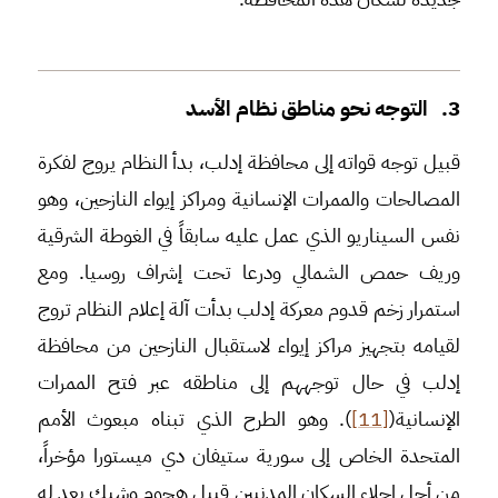
3. التوجه نحو مناطق نظام الأسد
قبيل توجه قواته إلى محافظة إدلب، بدأ النظام يروج لفكرة
المصالحات والممرات الإنسانية ومراكز إيواء النازحين، وهو
نفس السيناريو الذي عمل عليه سابقاً في الغوطة الشرقية
وريف حمص الشمالي ودرعا تحت إشراف روسيا. ومع
استمرار زخم قدوم معركة إدلب بدأت آلة إعلام النظام تروج
لقيامه بتجهيز مراكز إيواء لاستقبال النازحين من محافظة
إدلب في حال توجههم إلى مناطقه عبر فتح الممرات
الإنسانية(
[11]
). وهو الطرح الذي تبناه مبعوث الأمم
المتحدة الخاص إلى سورية ستيفان دي ميستورا مؤخراً،
من أجل إجلاء السكان المدنيين قبيل هجوم وشيك يعد له