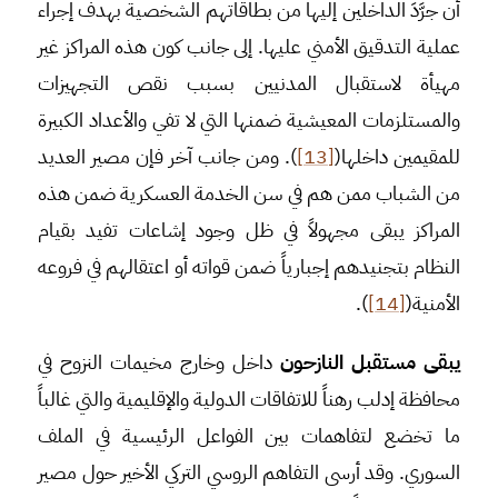
أن جرَّدَ الداخلين إليها من بطاقاتهم الشخصية بهدف إجراء
عملية التدقيق الأمني عليها. إلى جانب كون هذه المراكز غير
مهيأة لاستقبال المدنيين بسبب نقص التجهيزات
والمستلزمات المعيشية ضمنها التي لا تفي والأعداد الكبيرة
للمقيمين داخلها(
[13]
). ومن جانب آخر فإن مصير العديد
من الشباب ممن هم في سن الخدمة العسكرية ضمن هذه
المراكز يبقى مجهولاً في ظل وجود إشاعات تفيد بقيام
النظام بتجنيدهم إجبارياً ضمن قواته أو اعتقالهم في فروعه
الأمنية(
[14]
).
يبقى مستقبل النازحون
داخل وخارج مخيمات النزوح في
محافظة إدلب رهناً للاتفاقات الدولية والإقليمية والتي غالباً
ما تخضع لتفاهمات بين الفواعل الرئيسية في الملف
السوري. وقد أرسى التفاهم الروسي التركي الأخير حول مصير