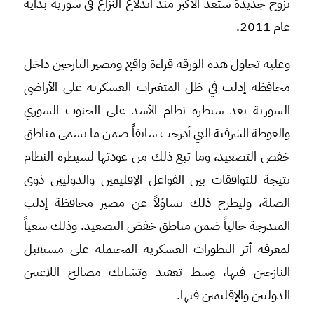
نزوح جديدة ستعد الأكبر منذ اندلاع النزاع في سورية بداية
عام 2011.
وعليه تحاول هذه الورقة قراءة واقع ومصير النازحين داخل
محافظة إدلب في ظل المتغيرات العسكرية على الأراضي
السورية بعد سيطرة نظام الأسد على الجنوب السوري
والغوطة الشرقية التي أدرجت سابقاً ضمن ما يسمى مناطق
خفض التصعيد، وما تبع ذلك من عودتها لسيطرة النظام
نتيجة للتوافقات بين الفواعل الإقليمين والدوليين ذوي
الصلة، وليطرح ذلك تساؤلاً عن مصير محافظة إدلب
المندرجة حالياً ضمن مناطق خفض التصعيد. وذلك سعياً
لمعرفة أثر التطورات العسكرية المحتملة على مستقبل
النازحين فيها، وسط تعقيد وتشابك مصالح اللاعبين
الدوليين والإقليمين فيها.