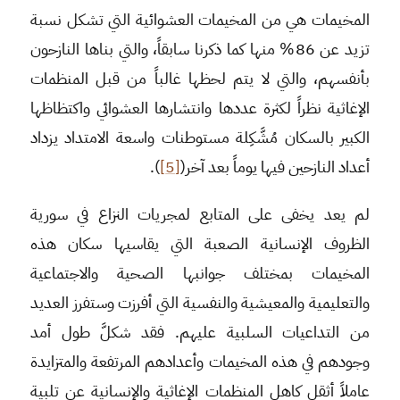
المخيمات هي من المخيمات العشوائية التي تشكل نسبة
تزيد عن 86% منها كما ذكرنا سابقاً، والتي بناها النازحون
بأنفسهم، والتي لا يتم لحظها غالباً من قبل المنظمات
الإغاثية نظراً لكثرة عددها وانتشارها العشوائي واكتظاظها
الكبير بالسكان مُشَّكِلة مستوطنات واسعة الامتداد يزداد
أعداد النازحين فيها يوماً بعد آخر(
[5]
).
لم يعد يخفى على المتابع لمجريات النزاع في سورية
الظروف الإنسانية الصعبة التي يقاسيها سكان هذه
المخيمات بمختلف جوانبها الصحية والاجتماعية
والتعليمية والمعيشية والنفسية التي أفرزت وستفرز العديد
من التداعيات السلبية عليهم. فقد شكلَّ طول أمد
وجودهم في هذه المخيمات وأعدادهم المرتفعة والمتزايدة
عاملاً أثقل كاهل المنظمات الإغاثية والإنسانية عن تلبية