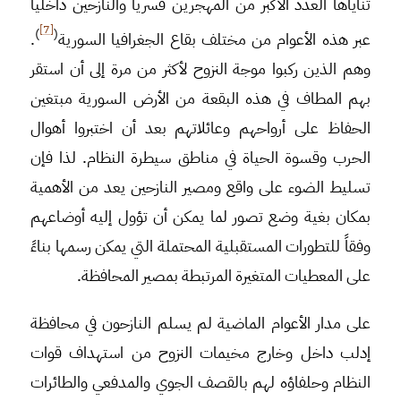
ثناياها العدد الأكبر من المهجرين قسرياً والنازحين داخلياً
[7]
)
(
عبر هذه الأعوام من مختلف بقاع الجغرافيا السورية
.
وهم الذين ركبوا موجة النزوح لأكثر من مرة إلى أن استقر
بهم المطاف في هذه البقعة من الأرض السورية مبتغين
الحفاظ على أرواحهم وعائلاتهم بعد أن اختبروا أهوال
الحرب وقسوة الحياة في مناطق سيطرة النظام. لذا فإن
تسليط الضوء على واقع ومصير النازحين يعد من الأهمية
بمكان بغية وضع تصور لما يمكن أن تؤول إليه أوضاعهم
وفقاً للتطورات المستقبلية المحتملة التي يمكن رسمها بناءً
على المعطيات المتغيرة المرتبطة بمصير المحافظة.
على مدار الأعوام الماضية لم يسلم النازحون في محافظة
إدلب داخل وخارج مخيمات النزوح من استهداف قوات
النظام وحلفاؤه لهم بالقصف الجوي والمدفعي والطائرات