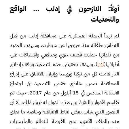
أولاً: النازحون في إدلب … الواقع
والتحديات
لم تهدأ الحملة العسكرية على محافظة إدلب من قبل
النظام وحلفائه منذ خروجها عن سيطرته، وشهدت العديد
من بلداتها حملات قصف جوي ومدفعي واشتباكات على
أطرافها(
[2]
). وبهدف تخفيض حدة التصعيد ووقف إطلاق
النار قامت كل من تركيا وروسيا وإيران بالاتفاق على إدراج
المحافظة ضمن مناطق خفض التصعيد في اجتماع
الاستانة السادس في 15 أيلول من عام 2017. حيث تم
تقاسم الأدوار والنفوذ بين هذه الدول لتطبيق ذلك، إلا أن
القصور الذي شاب بعض نقاط الاتفاقية وخاصة ما تعلق
منه بالملف الأمني، منح الفرصة للنظام والمليشيات