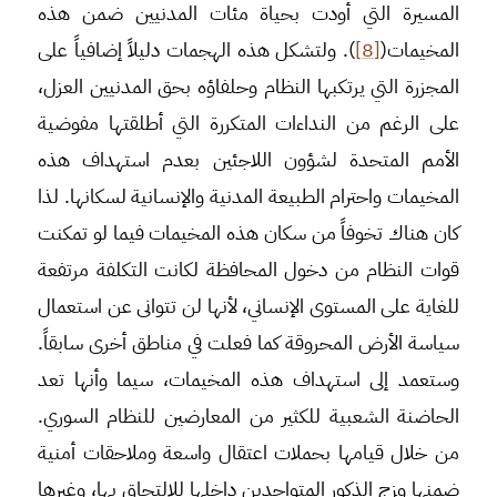
المسيرة التي أودت بحياة مئات المدنيين ضمن هذه
المخيمات(
[8]
). ولتشكل هذه الهجمات دليلاً إضافياً على
المجزرة التي يرتكبها النظام وحلفاؤه بحق المدنيين العزل،
على الرغم من النداءات المتكررة التي أطلقتها مفوضية
الأمم المتحدة لشؤون اللاجئين بعدم استهداف هذه
المخيمات واحترام الطبيعة المدنية والإنسانية لسكانها. لذا
كان هناك تخوفاً من سكان هذه المخيمات فيما لو تمكنت
قوات النظام من دخول المحافظة لكانت التكلفة مرتفعة
للغاية على المستوى الإنساني، لأنها لن تتوانى عن استعمال
سياسة الأرض المحروقة كما فعلت في مناطق أخرى سابقاً.
وستعمد إلى استهداف هذه المخيمات، سيما وأنها تعد
الحاضنة الشعبية للكثير من المعارضين للنظام السوري.
من خلال قيامها بحملات اعتقال واسعة وملاحقات أمنية
ضمنها وزج الذكور المتواجدين داخلها للالتحاق بها، وغيرها