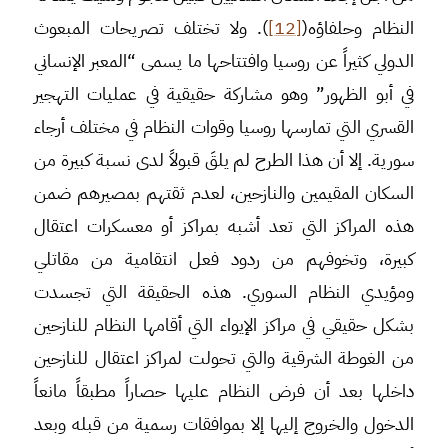
النظام وحلفاؤه(
[12]
). ولا تختلف تصريحات المبعوث
الدولي كثيراً عن روسيا وافتتاحها ما يسمى “المعبر الإنساني
في أبو الظهور” وهو مشاركة حقيقية في عمليات التهجير
القسري التي تمارسها روسيا وقوات النظام في مختلف أرجاء
سورية. إلا أن هذا الطرح لم يلقَ قبولاً لدى نسبة كبيرة من
السكان المقيمين والنازحين، لعدم ثقتهم بمصيرهم ضمن
هذه المراكز التي تعد أشبه بمراكز أو معسكرات اعتقال
كبيرة، وتخوفهم من ردود فعل انتقامية من مقاتلي
ومؤيدي النظام السوري. هذه الحقيقة التي تجسدت
بشكل حقيقي في مراكز الإيواء التي أقامها النظام للنازحين
من الغوطة الشرقية والتي تحولت لمراكز اعتقال للنازحين
داخلها بعد أن فرض النظام عليها حصاراً مطبقاً مانعاً
الدخول والخروج إليها إلا بموافقات رسمية من قبله وبعد