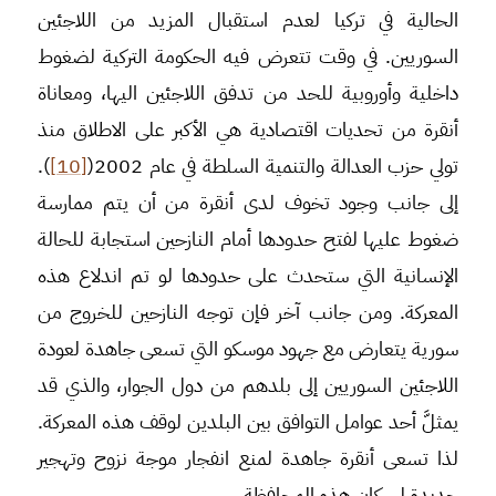
الحالية في تركيا لعدم استقبال المزيد من اللاجئين
السوريين. في وقت تتعرض فيه الحكومة التركية لضغوط
داخلية وأوروبية للحد من تدفق اللاجئين اليها، ومعاناة
أنقرة من تحديات اقتصادية هي الأكبر على الاطلاق منذ
تولي حزب العدالة والتنمية السلطة في عام 2002(
[10]
).
إلى جانب وجود تخوف لدى أنقرة من أن يتم ممارسة
ضغوط عليها لفتح حدودها أمام النازحين استجابة للحالة
الإنسانية التي ستحدث على حدودها لو تم اندلاع هذه
المعركة. ومن جانب آخر فإن توجه النازحين للخروج من
سورية يتعارض مع جهود موسكو التي تسعى جاهدة لعودة
اللاجئين السوريين إلى بلدهم من دول الجوار، والذي قد
يمثلَّ أحد عوامل التوافق بين البلدين لوقف هذه المعركة.
لذا تسعى أنقرة جاهدة لمنع انفجار موجة نزوح وتهجير
جديدة لسكان هذه المحافظة.