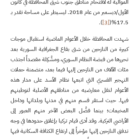
الموالية له لاقتحام مناطق جنوب شرق المحافظة في كانون
الأول/ديسمبر من عام 2018. ليسيطر على مساحة تقدر بـ
).
[3]
17.5%(
شهدت المحافظة خلال الأعوام الماضية استقبال موجات
كبيرة من النازحين من شتى بقاع الجغرافية السورية بعد
تحررها من قبضة النظام السوري، ومشَّكِلة مقصداً اجتذب
مئات الآلاف من النازحين إليها فيما بعد، متضمنة حملات
التهجير القسري التي اتبعها نظام الأسد على مدار هذه
الأعوام لنقل معارضيه من مناطقهم الأصلية لتوطينهم
فيها. حيث استقر قسم منهم في مدنها وبلداتها وداخل
المخيمات؛ بينما فضَّل البعض الآخر منهم العبور إلى
الأراضي التركية. وقد أدى قيام تركيا بإغلاق حدودها في وجه
تدفق النازحين إليها مؤخراً إلى ارتفاع الكثافة السكانية فيها