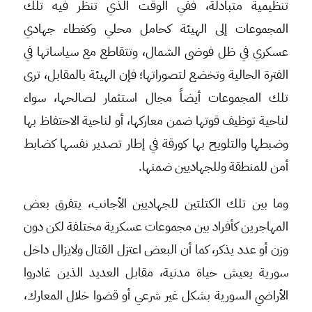
تنظيمية متبادلة، ففي الوقت الذي تنظر فيه تلك
المجموعات إلى الهيئة كحامل محلي وكغطاء جهادي
عسكري في ظل فوضى الشمال، وتتقاطع مع سياساتها في
الفترة الحالية وتخضع لتصوراتها؛ فإن الهيئة بالمقابل، ترى
تلك المجموعات أيضاً مجال استثمار لصالحها، سواء
لناحية توظيف قوتها ضمن معاركها، أو لناحية الاحتفاظ بها
وضبطها والتلويح بها كورقة في إطار تصدير نفسها كضابط
أمن للمنطقة وللجهاديين ضمنها.
وما بين تلك الكتلتين للجهاديين الأجانب، يتفرق بعض
المهاجرين كأفراد بين مجموعات عسكرية مختلفة لكن دون
وزن أو عدد يذكر، كما أن البعض اعتزل القتال ولايزال داخل
سورية يعيش حياة مدنية، مقابل العديد الذين غادروا
الأراضي السورية بشكل غير شرعي أو قضوا خلال المعارك،