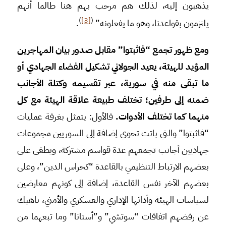
يذهبون إليه، لذلك هم مرحب بهم هنا طالما أنهم
)
[3]
(
يلتزمون بقواعدنا، وهو ما يفعلونه”
.
ومع ظهور تجمع “فاثبتوا” مقابل صدور بيان المهاجرين
المؤيد للهيئة، يعيد الجولاني تشكيل الفضاء الجهادي أو
ما تبقى منه في سورية، عبر تقسيمه وكتلة الأجانب
ضمنه إلى طرفين؛ تختلف طبيعة علاقة الهيئة مع كل
منهما كما تختلف الأدوات.
فالأول: يتمثل بغرفة عمليات
“فاثبتوا” والتي باتت تحوي إضافة إلى السوريين مجموعات
جهاديين أجانب تجمعهم عدة قواسم مشتركة، ويطغى على
بعضهم الارتباط التنظيمي بالقاعدة “كحراس الدين”، وعلى
بعضهم الآخر نفس القاعدة، إضافة إلى كونهم معارضين
لسياسات الهيئة وأدائها الإداري والعسكري والأمني، ناهيك
عن رفضهم اتفاقات “سوتشي” و”أستانا” وما تبعهما من