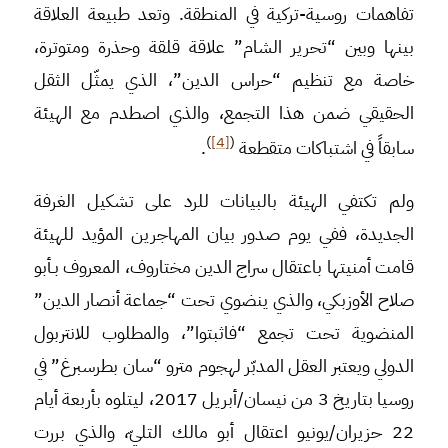
تفاهمات روسية-تركية في المنطقة. وتعد طبيعة العلاقة
بينها وبين “تحرير الشام” علاقة قلقة وحذرة ومتوترة،
خاصة مع تنظيم “حراس الدين”، الذي يمثّل الثقل
الحقيقي ضمن هذا التجمع، والذي اصطدم مع الهيئة
)
[4]
(
سابقاً في اشتباكات متقطعة
.
ولم تكتفي الهيئة بالبيانات للرد على تشكيل الغرفة
الجديدة، ففي يوم صدور بيان المهاجرين المؤيد للهيئة
قامت أمنيتها باعتقال سراج الدين مختاروف، المعروف بـأبو
صلاح الأوزبكي، والذي ينضوي تحت “جماعة أنصار الدين”
المنضوية تحت تجمع “فاثبتوا”، والمطلوب للانتربول
الدولي ويعتبر العقل المدبّر لهجوم مترو “سان بطرسبرغ” في
روسيا بتاريخ 3 من نيسان/أبريل 2017، ليتلوه بأربعة أيام
22 حزيران/يونيو اعتقال أبو مالك التليّ، والذي بررت