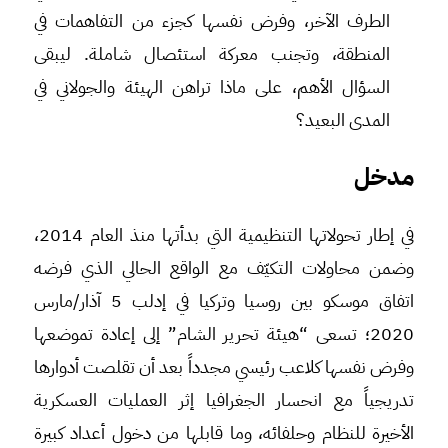
الطرف الآخر، وفرض نفسها كجزء من التفاهمات في
المنطقة، وتجنب معركة استئصال شاملة. ليبقى
السؤال الأهم، على ماذا تراهن الهيئة والجولاني في
المدى البعيد؟
مدخل
في إطار تحولاتها التنظيمية التي بدأتها منذ العام 2014،
وضمن محاولات التكيّف مع الواقع الحالي الذي فرضه
اتفاق موسكو بين روسيا وتركيا في إدلب 5 آذار/مارس
2020؛ تسعى “هيئة تحرير الشام” إلى إعادة تموضعها
وفرض نفسها كلاعب رئيسي مجدداً بعد أن تقلصت أدوارها
تدريجياً مع انحسار الجغرافيا إثر العمليات العسكرية
الأخيرة للنظام وحلفائه، وما قابلها من دخول أعداد كبيرة