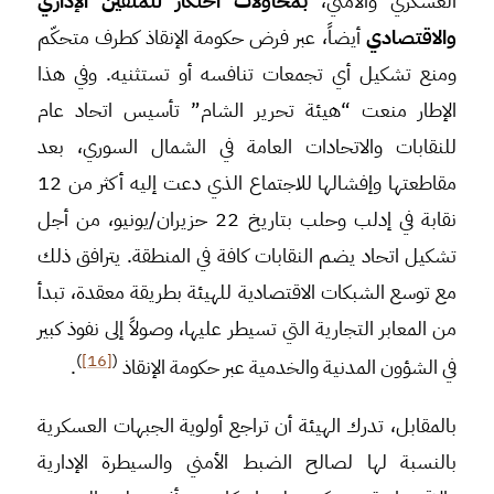
العسكري والأمني،
بمحاولات احتكار للملفين الإداري
والاقتصادي
أيضاً، عبر فرض حكومة الإنقاذ كطرف متحكّم
ومنع تشكيل أي تجمعات تنافسه أو تستثنيه. وفي هذا
الإطار منعت “هيئة تحرير الشام” تأسيس اتحاد عام
للنقابات والاتحادات العامة في الشمال السوري، بعد
مقاطعتها وإفشالها للاجتماع الذي دعت إليه أكثر من 12
نقابة في إدلب وحلب بتاريخ 22 حزيران/يونيو، من أجل
تشكيل اتحاد يضم النقابات كافة في المنطقة. يترافق ذلك
مع توسع الشبكات الاقتصادية للهيئة بطريقة معقدة، تبدأ
من المعابر التجارية التي تسيطر عليها، وصولاً إلى نفوذ كبير
)
[16]
(
في الشؤون المدنية والخدمية عبر حكومة الإنقاذ
.
بالمقابل، تدرك الهيئة أن تراجع أولوية الجبهات العسكرية
بالنسبة لها لصالح الضبط الأمني والسيطرة الإدارية