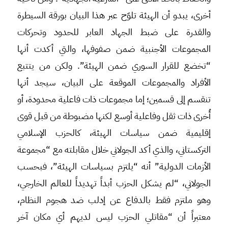
أخرى، يبدو أن الهيئة تلوّح عبر هذا البيان بورقة السيطرة
والقدرة على ضبط الجهاد العابر للحدود وتحركات
المجموعات الأجنبية ضمن صفوفها، والتي أكدت أنها
“تخضع للقرار السوري ضمن الهيئة”. ولكن من يتتبع
الأفراد والمجموعات الموقعة على البيان، سيجد أنها
تنقسم إلى قسمين؛ إما مجموعات ذات فاعلية محدودة، أو
أُخرى ذات ثقل وفاعلية أوسع لكنها مضبوطة من قبل قوى
إقليمية ضمن سياسات الهيئة، كالحزب الإسلامي
التركستاني، والذي أكد الجولاني خلال مقابلته مع “مجموعة
الأزمات الدولية” أنه “يلتزم بسياسات الهيئة”، فبحسب
الجولاني، “لم يشكل الحزب أبداً تهديداً للعالم الخارجي،
وهو ملتزم فقط بالدفاع عن إدلب ضد هجوم النظام،
معتبراً أن “مقاتلي الحزب ليس لديهم أي مكان آخر