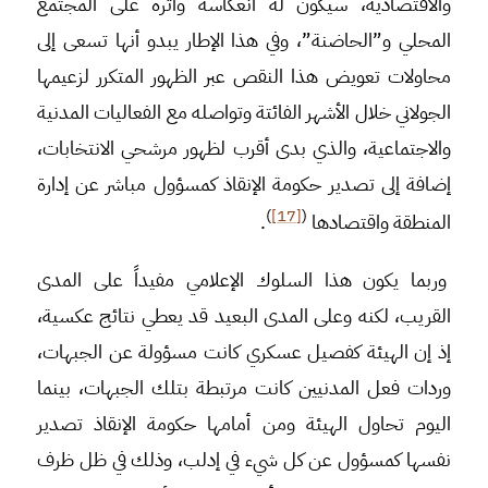
والاقتصادية، سيكون له انعكاسه وأثره على المجتمع
المحلي و”الحاضنة”، وفي هذا الإطار يبدو أنها تسعى إلى
محاولات تعويض هذا النقص عبر الظهور المتكرر لزعيمها
الجولاني خلال الأشهر الفائتة وتواصله مع الفعاليات المدنية
والاجتماعية، والذي بدى أقرب لظهور مرشحي الانتخابات،
إضافة إلى تصدير حكومة الإنقاذ كمسؤول مباشر عن إدارة
)
[17]
(
المنطقة واقتصادها
.
وربما يكون هذا السلوك الإعلامي مفيداً على المدى
القريب، لكنه وعلى المدى البعيد قد يعطي نتائج عكسية،
إذ إن الهيئة كفصيل عسكري كانت مسؤولة عن الجبهات،
وردات فعل المدنيين كانت مرتبطة بتلك الجبهات، بينما
اليوم تحاول الهيئة ومن أمامها حكومة الإنقاذ تصدير
نفسها كمسؤول عن كل شيء في إدلب، وذلك في ظل ظرف