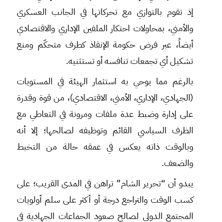
إذ تقوم بالتوازي مع تحركاتها في الجانب العسكري
والأمني، بمحاولات احتكار الملفين الإداري والاقتصادي
أيضاً، عبر فرض حكومة الإنقاذ كطرف متحكّم ومنع
تشكيل أي تجمعات تنافسه أو تستثنيه.
بالرغم مما يوحي به استثمار الهيئة في المستويات
(الجهادي، الإداري، الأمني، الاقتصادي)، من قوة وقدرة
على إدارة وضبط عدة ملفات ومرونة في التعاطي مع
الظرف السياسي القائم وتوظيفه لصالحها؛ إلا أنه
وبالوقت ذاته يعكس في عمقه حالة من التخبط
والضعف.
يبدو أن “تحرير الشام” تراهن في المدى القريب؛ على
كسب الوقت والتراجع درجة أو أكثر على سلم أولويات
المجتمع الدولي لصالح صعود الجماعات الجهادية في