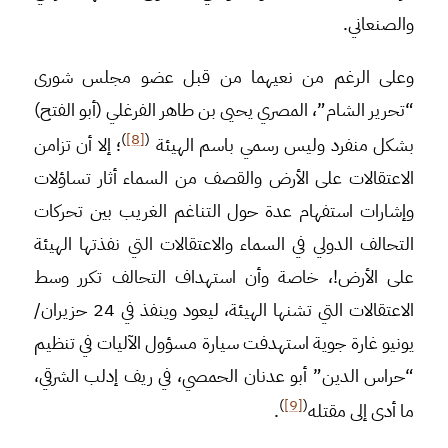
والصنعاني.
وعلى الرغم من نعيهما من قبل عضو مجلس شورى
“تحرير الشام”، المصري يحيى بن طاهر الفرغلي (أبو الفتح)
)
[8]
(
بشكل منفرد وليس رسمي باسم الهيئة
؛ إلا أن تزامن
الاعتقالات على الأرض والقصف من السماء أثار تساؤلات
وإشارات استفهام عدة حول التناغم الغريب بين تحركات
التحالف الدولي في السماء والاعتقالات التي نفذتها الهيئة
على الأرض!، خاصة وأن استهداف التحالف تكرر وسط
الاعتقالات التي تشنها الهيئة، ليعود وينفذ في 24 حزيران/
يونيو غارة جوية استهدفت سيارة مسؤول الآليات في تنظيم
“حراس الدين” أبو عدنان الحمصي، في ريف إدلب الشرقي،
)
[9]
(
ما أدى إلى مقتله
.