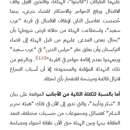
عليهما الطرفان (“فاثبتوا”، الهيئة)، واقتضى الأول وقف
الاقتتال ورفع الحواجز والاحتكام لقضاء شرعي، بينما
خُصصت تفاصيل الثاني لإيقاف الاقتتال في قرية “عرب
سعيد”، واستطاعت الهيئة من خلاله فرض شروطها بأن
“يحال بعض المدعى عليهم من قبل الهيئة إلى قضاء
التركستان وأن يغلق مقر “حراس الدين” في “عرب سعيد”
)
[13]
(
ويتعهدوا بعدم إقامة حواجز في القرية”
. وبالرغم من
تلك التهدئة المؤقتة والمحدودة؛ إلا أن أسباب الصراع
لاتزال قائمة ومرشحة للانفجار بأي لحظة.
أما بالنسبة للكتلة الثانية من الأجانب
الموقعة على بيان
الـ “شكر وتأييد”، والتي تدور إلى الآن في فلك “هيئة تحرير
الشام” كفصائل ومجموعات من جنسيات مختلفة، فتعد
العلاقة بينها وبين الهيئة حتى الآن علاقة احتواء ومصلحة