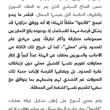
ضمن المناخ السياسي الذي يمر به الملف السوري
والظروف الخاصة التي يعيشها الشمال.
فبقدر ما يبدو
تجمع “فاثبتوا” مقلقاً للهيئة؛ إلا أنه ووفق حركيّتها قد
يشكل فرصة مهمة للاستثمار، إذ بوجوده يقع التمايز بين
مجموعات متطرفة وأكثر تطرفاً، وبين جهادي عابر
للحدود وآخر “محلي”، كما أن خروج تلك الكتلة من
الأجانب والسوريين يخفف عن الهيئة عبئاً كبيراً في إطار
محاولات تعويم نفسها كفصيل محلي دون ارتباطات
عابرة للحدود. بل ويعطيها الفرصة لإثبات جدية تلك
التحولات عبر التصدي لهم وضبطهم بما يتوافق مع
سعيها لتقديم نفسها كضابط أمن المنطقة.
ولم يمضي أسبوع على إعلان تشكيل غرفة عمليات
“فاثبتوا”، حتى جاء رد الهيئة بشكل غير مباشر ولافت، إذ لم