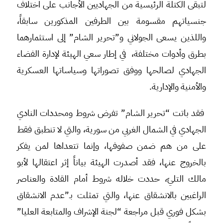
لتبقى الكتلة الرئيسية من الجهاديين الأجانب على اختلاف
جنسياتهم مقسومة بين الطرفين المذكورين سابقاً،
واللذين يسعى الجولاني و”تحرير الشام” إلى استثمارهما
بطرق وأدوات مختلفة، في إطار سعي الهيئة لإدارة الفضاء
الجهادي لصالحها ووفق تصوراتها وسياساتها العسكرية
والأمنية والإدارية.
فقد باتت “تحرير الشام” تفرض شروط ومحددات النادي
الجهادي في الشمال الغربي من سورية، والتي لا تنطبق فقط
على من هم ضمن صفوفها، وإنما تتعداها لمن يفكر
بالخروج عنها، فقد أصدرت الهيئة بياناً إثر اعتقالها لأبو
مالك التليّ، حددت خلاله شروط أمام القادة والعناصر
الراغبين بالانشقاق عنها، والتي تمثلت بـ”عدم الانشقاق
بشكل فوري قبل مراجعة “لجنة الإشراف والمتابعة العليا”