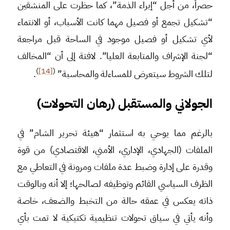
حصراً، من أجل “إبراء الذمة”، كما حظرت على المنشقين
“تشكيل تجمع أو فصيل مهما كانت الأسباب، أو الانتماء
لأي تشكيل أو فصيل موجود في الساحة قبل مراجعة
“لجنة الإشراف والمتابعة العليا”. لافتة إلى أن “المخالف
)
[14]
(
لتلك الشروط سيتعرض للمساءلة والمحاسبة”
.
الجولاني والمستقبل (رهان التحولات)
بالرغم مما يوحي به استثمار “هيئة تحرير الشام” في
الملفات (الجهادي، الإداري، الأمني، الاقتصادي) من قوة
وقدرة على إدارة وضبط عدة ملفات ومرونة في التعاطي مع
الظرف السياسي القائم وتوظيفه لصالحها؛ إلا أنه وبالوقت
ذاته يعكس في عمقه حالة من التخبط والضعف، خاصة
وأنه يأتي في سياق تحولات تنظيمية تكتيكية لا تمت بأي