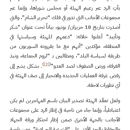
يأتِ الرد عبر زعيم الهيئة أو مجلس شوراها، وإنما عبر
مجموعات الأجانب التي تدور في فلك “تحرير الشام”، والتي
أصدرت بتاريخ 18 حزيران/ يونيو، بياناً تحت عنوان “شكر
وتأييد” أعلنوا خلاله: “دعمهم لـلهيئة وسياستها في
المنطقة، مؤكدين “أنهم مع ما يقررونه السوريون من
طريقة لسياسة البلد”، ومطالبين بـ “لزوم الجماعة، ونبذ
)
[2]
(
الفرقة، ورص الصفوف لصد العدو”
. بشكل يشير إلى
رفض غرفة العمليات الجديدة والانحياز إلى صف الهيئة في
أي تطورات لاحقة.
ولعل تعمُّد الهيئة تصدير البيان باسم المهاجرين لم يكن
اعتباطياً، وإنما جاء من ناحية في إطار الرد على مجموعات
الأجانب بالجهة الأخرى ضمن إطار احتكار ورقة الجهاد
والحفاظ بالحد الأدنى على “الشرعية الجهادية”. ومن ناحية