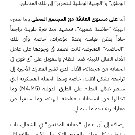
الوطني” و”الجبهة الوطنية للتحرير” إلى تلك المناطق.
أما
على مستوى العلاقة مع المجتمع المحلي
وما تعتبره
الهيئة “حاضنة شعبية”، فتشهد منذ فترة طويلة تراجعاً
حاداً يمكن قياسه بعدة مؤشرات، خاصة وأن تلك
“الحاضنة” المفترضة كانت تعتمد في وجودها على عامل
الأداء القتالي للهيئة ضد النظام والتعويل على أي قوى في
الحماية من هجماته، الأداء الذي تشير المعارك الأخيرة إلى
تراجعه بشكل لافت، خاصة وسط الحملة العسكرية التي
سيطر خلالها النظام على الطرق الدولية (M4،M5) وما
تخللها من انسحابات مفاجئة للهيئة، وما سبقها من
معارك ريف حماة الشمالي.
إضافة إلى أن عامل “حماية المدنيين” في الشمال، بات
يرتبط بشكل مباشر بالوجود التركي على الأرض والفصائل