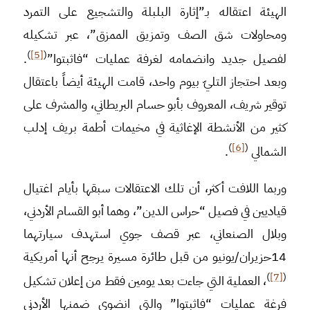
الهيئة اعتقاله بـ”إثارة البلبلة والتشجيع على التمرد
ومحاولات شق الصف وتمزيق الممزق”، عبر تشكيله
)
[5]
(
لفصيل جديد وانضمامه لغرفة عمليات “فاثبتوا”
.
وبعد احتجاز التليّ بيوم واحد، قامت الهيئة أيضاً باعتقال
توقير شريف، المعروف بأبو حسام البريطاني، والمشرف على
كثير من الأنشطة الإغاثية في مخيمات أطمة بريف إدلب
)
[6]
(
الشمالي
.
وربما اللافت أكثر، أن تلك الاعتقالات سبقها بأيام اغتيال
قياديين في فصيل “حراس الدين”، وهما أبو القسام الأردني،
وبلال الصنعاني، عبر قصف جوي استهدف سيارتهما
14حزيران/يونيو من قبل طائرة مسيرة يرجح أنها أمريكية
)
[7]
(
، العملية التي جاءت بعد يومين فقط من إعلان تشكيل
فرغة عمليات “فاثبتوا” والتي انضوى ضمنها الأردني