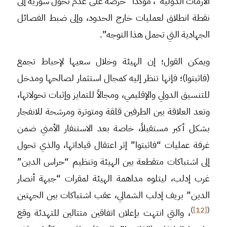
الأزمات الدولية”، مؤكداً “حرصه على عدم تحول سورية إلى
نقطة انطلاق لعمليات خارج الحدود، وإلى ضبط الفصائل
الجهادية التي تحمل هذا التوجه”.
ويمكن القول؛ إن الهيئة وخلال سعيها لإحباط تجمع
(فاثبتوا)؛ فإنها تنظر إليه كمجال استثمار لصالحها ومدخل
للتنسيق الدولي والإقليمي، ومجالاً للتمايز وإثبات تحولاتها،
وتعد العلاقة بين الطرفين قلقة ومتوترة ومرشحة للانفجار
بشكل أكبر مستقبلاً، خاصة بعد الاستنفار الأمني ضمن
غرفة عمليات “فاثبتوا” إثر اعتقال قياداتها، والذي تحول
إلى اشتباكات متقطعة بين الهيئة وتنظيم “حراس الدين”
غرب إدلب، ليتلوه مداهمة الهيئة لمقرات “جبهة أنصار
الدين” بريف إدلب الشمالي، عقب اشتباكات بين الجهتين
)
[12]
(
، والتي انتهت بإعلان اتفاقين متتالين للتهدئة وقع