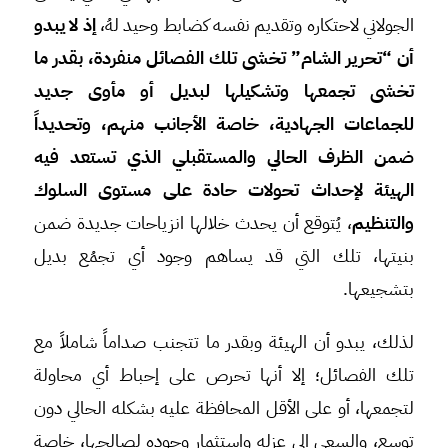
الجولاني لاحتكاره وتقديم نفسه كضابط وحيد لهُ،
إذ لا يبدو
أن “تحرير الشام” تخشى تلك الفصائل منفردة، بقدر ما
تخشى تجمعها وتشكيلها لبديل أو مأوى جديد
للجماعات الجهادية، خاصة الأجانب منهم، وتحديداً
ضمن الظرف الحالي والمستقبلي الذي تستعد فيه
الهيئة لإحداث تحولات حادة على مستوى السلوك
والتنظيم
، يُتوقع أن يحدث خلالها انزياحات جديدة ضمن
بنيتها، تلك التي قد يساهم وجود أي تجمُع بديل
بتشجيعها.
لذلك، يبدو أن الهيئة وبقدر ما تتجنب صداماً شاملاً مع
تلك الفصائل؛ إلا أنها تحرص على إحباط أي محاولة
لتجمعها، أو على الأقل المحافظة عليه بشكله الحالي دون
توسع، والسعي إلى عزله واستثمار وجوده لصالحها، خاصة