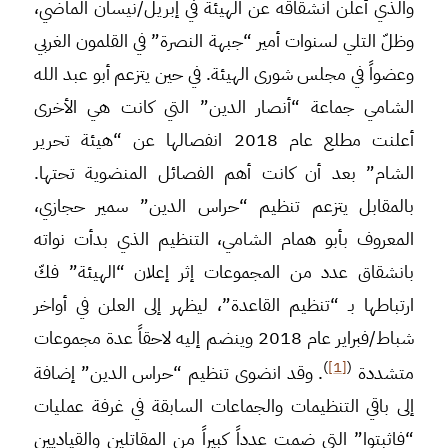
والذي أعلن انشقاقه عن الهيئة في إبريل/نيسان الماضي،
وظلّ التلي لسنوات أمير “جبهة النصرة” في القلمون الغربي
وعضواً في مجلس شورى الهيئة. في حين يتزعم أبو عبد الله
الشامي جماعة “أنصار الدين” التي كانت هي الأخرى
أعلنت مطلع عام 2018 انفصالها عن “هيئة تحرير
الشام” بعد أن كانت أهم الفصائل المنضوية تحتها.
بالمقابل يتزعم تنظيم “حراس الدين” سمير حجازي،
المعروف بأبو همام الشامي، التنظيم الذي بدأت نواته
بانشقاق عدد من المجموعات إثر إعلان “الهيئة” فكّ
ارتباطها بـ “تنظيم القاعدة”، ليظهر إلى العلن في أواخر
شباط/فبراير عام 2018 وينضم إليه لاحقاً عدة مجموعات
)
[1]
(
متشددة
. وقد انضوى تنظيم “حراس الدين” إضافة
إلى باقي التنظيمات والجماعات السابقة في غرفة عمليات
“فاثبتوا” التي ضمت عدداً كبيراً من المقاتلين والقياديين