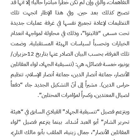
التفاهمات، والتي وإن لم تكن خطراً مباشراً حالياً؛ إلا أنها قد
تصبح كذلك بعد حين. وفي هذا الإطار اتجهت تلك
التنظيمات لإعادة تجميع نفسها في غرفة عمليات جديدة
تحت مسمى “فاثبتوا”، وذلك في محاولة لمواجهة انعدام
الخيارات وتحسباً لسياسات الهيئة المستقبلية. وضمت
تلك الغرفة، بحسب البيان الصادر عنها بتاريخ 12حزيران/
يونيو، خمسة فصائل، هي: (تنسيقية الجهاد، لواء المقاتلين
الأنصار، جماعة أنصار الدين، جماعة أنصار الإسلام، تنظيم
حراس الدين). مشيراً إلى أنّ التشكيل الجديد جاء “دفعاً
لصيال المعتدين، وكسراً لمؤامرات المحتلين”.
ويتزعم فصيل “تنسيقية الجهاد” القيادي السابق في “هيئة
تحرير الشام” أبو العبد أشداء. بينما يتزعم فصيل “لواء
المقاتلين الأنصار”، جمال زينية، الملقب بأبو مالك التليّ،