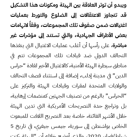
ويبدو أن توتر العلاقة بين الهيئة ومكونات هذا التشكيل
قد تتجاوز الاعتقالات إلى الضلوع والتورط بعمليات
اغتيالات ضمن صفوف تلك المجموعات، وفقاً لاتهامات
بعض الأطراف الجهادية، والتي تستند إلى مؤشرات غير
مباشرة
، على رأسها أن أغلب عمليات الاغتيال التي ينفذها
التحالف الدولي ضد قيادات تلك المجموعات تتم في
مناطق سيطرة الهيئة الأمنية، كالاغتيال الأخير لقادة “حراس
الدين” في مدينة إدلب، إضافة إلى استثناء قصف التحالف
والولايات المتحدة لمقرات وقيادات الهيئة والتركيز على
“الحراس” بالرغم من تصنيف الجهتين كمنضمات إرهابية،
بل وتراجع حدة التصريحات الأمريكية التي تدين الهيئة
خلال الأشهر الفائتة، خاصة بعد التصريح اللافت للمبعوث
الخاص بواشنطن إلى سورية، جيمس جيفري، في تاريخ 5
شباط/فبراير 2020، والذي أوضح خلاله أن “الهيئة ركزت