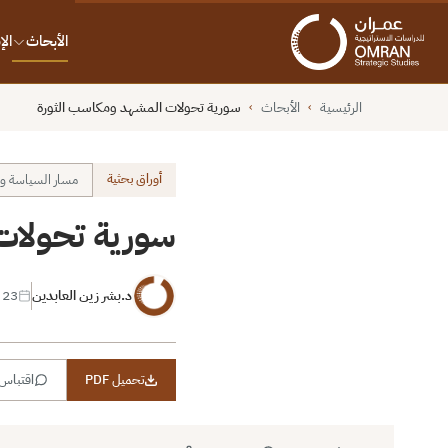
الأبحاث
ال
الرئيسية
الأبحاث
سورية تحولات المشهد ومكاسب الثورة
›
›
أوراق بحثية
مسار السياسة وا
سورية تحولات
د.بشر زين العابدين
23 مارس 2015
تحميل PDF
اقتباس