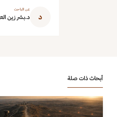
عن الباحث
د
د.بشر زين الع
أبحاث ذات صلة