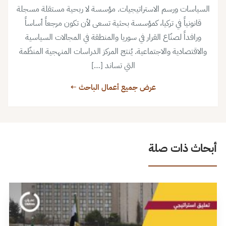
السياسات ورسم الاستراتيجيات. مؤسسة لا ربحية مستقلة مسجلة
قانونياً في تركيا، كمؤسسة بحثية تسعى لأن تكون مرجعاً أساساً
ورافداً لصنّاع القرار في سوريا والمنطقة في المجالات السياسية
والاقتصادية والاجتماعية. يُنتج المركز الدراسات المنهجية المنظّمة
التي تساند […]
عرض جميع أعمال الباحث ←
أبحاث ذات صلة