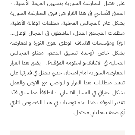
على فشل المعارضة السورية بتسهيل المهمة الأممية. ·
المعني الأساسي في هذا القرار هي قوى المعارضة السورية
بشكل عام (المجالس المحلية، منظمات الإغاثة الأهلية،
منظمات المجتمع المدني، الناشطون في المجال الإغاثي…
الخ) ومؤسسات الائتلاف الوطني لقوى الثورة والمعارضة
بشكل خاص (وحدة تنسيق الدعم، ممثلو المجالس
المحلية في الائتلاف،والحكومة المؤقتة). · يضع هذا القرار
المعارضة السورية امام امتحان جدي يتمثل في قدرتها على
تنفيذ متطلبات هذا القرار والتواصل مع الارض والعمل
بشكل احترافي في المسار الانساني. · انطلاقاً مما سبق فنّد
تقدير الموقف هذا عدة توصيات في هذا الخصوص لتلافي
أي ضعف عملياتي محتمل.