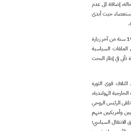
اله، إضافة الى عدم
لاستعصاء حيث أبدى
.
وفيما يبدو أنها محاولة هروب للأمام لتوسيع دائرة المناورة جاءت زيارة بشار الأسد للصين بعد 19 سنة من آخر زيارة
 على الملفات السياسية
تأتي في إطار البحث
ائتلاف قوى الثورة
الخارجية الهولندية،
ي سورية، كما تلقى الرئيس الروحي
ين وأمريكيين منهم
الانتقال السياسي؛