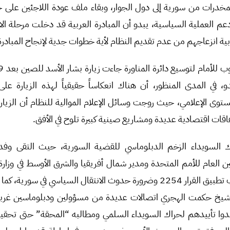
مخدرات من سورية إلى دول الجوار، وبقاء ملف عودة اللاجئين على ح
م العملية السياسية، يبدو أن المبادرة العربية قد دخلت مرحلة ا
 انزعاجهم من عدم تقديم النظام لأية خطوات جدية لإنجاح المبادرة
 2004. ولا يبدو، في المدى المنظور، أن هناك انعكاساً حقيقياً لهذه الزيارة
وى الإعلامي، حيث روجت وسائل الإعلام الموالية للنظام أن الزيارة 
اقات اقتصادية عديدة ومشاريع صينية كبيرة تلوح في الأفق.
السويداء الزخم الدبلوماسي للقضية السورية، حيث التقى وفد 
ن العام للأمم المتحدة ومدير شمال أفريقيا والشرق الأوسط في وزارة 
وتركزت اللقاءات على وجوب تطبيق القرار 2254 وضرورة حدوث الانتقال السياسي ف
الشيخ حكمت الهجري اتصالات عديدة من مسؤولين ودبلوماسين غربي
وا تأييدهم لحراك السويداء السلمي ومطالبه “المحقة” حتى تحقيق 