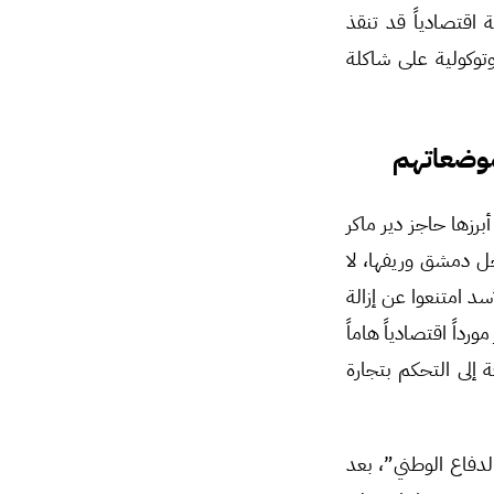
 اقتصادياً قد تنقذ
وتوكولية على شاكلة
موضعاتهم
رزها حاجز دير ماكر
ل دمشق وريفها، لا
سد امتنعوا عن إزالة
اً اقتصادياً هاماً
 إلى التحكم بتجارة
دفاع الوطني”، بعد