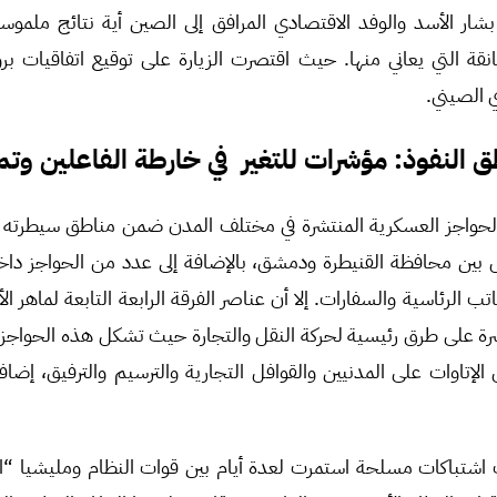
بشار الأسد والوفد الاقتصادي المرافق إلى الصين أية نتائج ملموسة
نقة التي يعاني منها. حيث اقتصرت الزيارة على توقيع اتفاقيات بر
ي الصيني.
 النفوذ: مؤشرات للتغير في خارطة الفاعلين وت
 الحواجز العسكرية المنتشرة في مختلف المدن ضمن مناطق سيطرته أب
 بين محافظة القنيطرة ودمشق، بالإضافة إلى عدد من الحواجز داخ
ب الرئاسية والسفارات. إلا أن عناصر الفرقة الرابعة التابعة لماهر الأ
 على طرق رئيسية لحركة النقل والتجارة حيث تشكل هذه الحواجز مورد
لإتاوات على المدنيين والقوافل التجارية والترسيم والترفيق، إضافة
شتباكات مسلحة استمرت لعدة أيام بين قوات النظام ومليشيا “ال