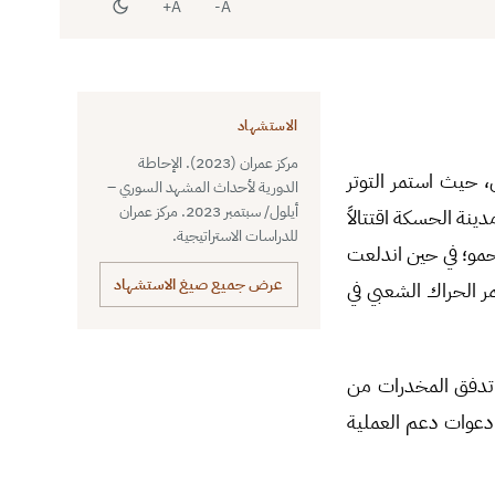
A+
A-
الاستشهاد
مركز عمران (2023). الإحاطة
، حيث استمر التوتر
الدورية لأحداث المشهد السوري –
أيلول/ سبتمبر 2023. مركز عمران
ينة الحسكة اقتتالاً
للدراسات الاستراتيجية.
حمو؛ في حين اندلعت
عرض جميع صيغ الاستشهاد
 الحراك الشعبي في
 تدفق المخدرات من
 دعوات دعم العملية