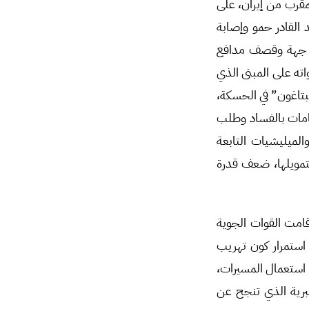
لمقرب من إيران، على
القادر حمو وإصابة
من جهة وقصف مدافع
اته على المبنى الذي
بتاغون” في الحسكة،
امات بالفساد وطلب
الميليشيات التابعة
لتمويلها، ضعف قدرة
امت القوات الجوية
استمرار كون تهريب
ك استعمال المسيرات،
لبرية الذي تنجح عن