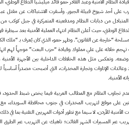
ادة النظام الأمنية وعبد القادر حمو قائد ميليشيا الدفاع الوطني، ا
رب على أحد شيوخ قبيلة الجبور. وأسفرت الاشتباكات عن مقتل عبد 
لمتبادل من دبابات النظام ومدفعيته المتمركزة في جبل كوكب 
لدفاع الوطني، حيث أعلن النظام انتهاء العملية الأمنية بعد سيطرة قو
لحة “خارجة عن القانون”. وظهر حمو، الذي كان يُعرف بـ “ملك الك
 تهجم خلاله على علي مملوك وقيادة “حزب البعث” موجهاً لهم اته
 وضعه. وتعكس مثل هذه الخلافات الداخلية بين الأجهزة الأمنية و
 وعائدات الإتاوات وتجارة المخدرات، التي أصبحت مصدراً أساسياً 
ه الأمنية.
دم تجاوب النظام مع المطالب العربية فيما يخص ضبط الحدود، ق
ويتين على موقع لتهريب المخدرات في جنوب محافظة السويداء، مع 
ت الأمنية للأردن، لا سيما مع تطور أدوات المهربين التقنية بما في ذل
هريب عبر المسيرات الشهر الفائت؛ ناهيك عن التهريب عبر الطرق ا