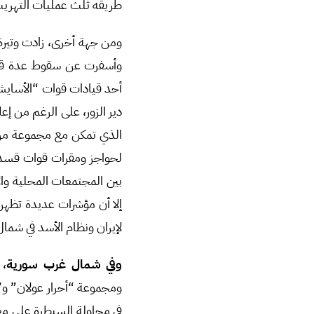
طريقه ثلث عمليات التهري
ومن جهة أخرى، زادت وتيرة
وأسفرت عن سقوط عدة قتل
أحد قيادات قوات “الأسايش
دير الزور، على الرغم من إع
الذي تمكن مع مجموعة من م
لحواجز ومقرات قوات قسد. و
بين المجتمعات المحلية وال
إلا أن مؤشرات عديدة تظهر 
لإيران ونظام الأسد في شما
وفي شمال غرب سورية
، 
ومجموعة “أحرار عولان” و”
في محاولة السيطرة على معب