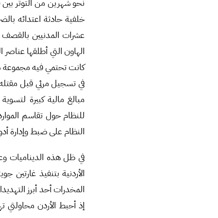
نحو شهرين من التوتر بين قي
خلفية حادثة اعتدائه بالض
عشرات المدنيين بالقصف ا
الهاون التي أطلقها عناصر ا
كانت تحتمي فيه مجموعة مس
في تسجيل مرئي قبل مقتله
مبالغ مالية كبيرة لتسوية
للنظام حول تقاسم الموارد
النظام على ضبط وإدارة أدوات
في ظل هذه الديناميات وع
الأردنية بتنفيذ غارتين ج
المخدرات أحد أبرز التهديدا
إذ أحبط الأردن محاولتي ت