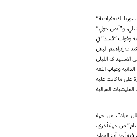
سوريا الديمقراطية”
لي، و”أيمن جولي”
بية وقوات “قسد” في
كيدات إبراهيم الهفل
 الاستهداف الليلي
لذاتية وغياب الثقة
ة على ما كانت عليه
المليشيات الموالية
طان مراد”، من جهة
شام” من جهة أخرى،
يه أحد أبرز الموارد