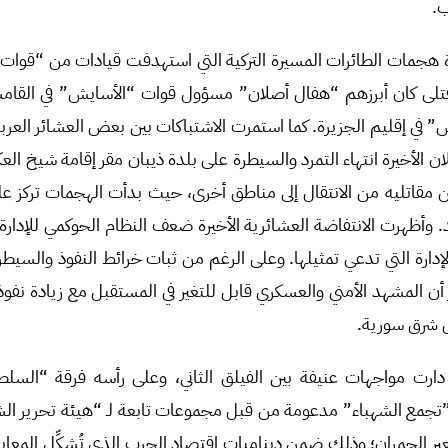
ب.
 هجمات الطائرات المسيرة التركية التي استهدفت قيادات من “قوات 
ى كان أبرزهم “هفال أصلان” مسؤول قوات “الأسايش” في القامش
” في إقليم الجزيرة. كما استمرت الاشتباكات بين بعض العشائر العر
لان الأخيرة انتهاء التمرد والسيطرة على بلدة ذيبان مقر إقامة شيخ الع
قاتليه من الانتقال إلى مناطق أخرى، حيث بدأت الهجمات تركز على
أظهرت الانتفاضة العشائرية الأخيرة ضعف النظام الحوكمي للإدارة ا
إدارة التي تدعي تمثيلها. وعلى الرغم من ثبات خرائط النفوذ والسيطر
أن المشهد الأمني والعسكري قابل للتغير في المستقبل مع زيادة نفوذ 
ل شرق سورية.
دارت مواجهات عنيفة بين الفيلق الثاني، وعلى رأسه فرقة “السل
تجمع الشهباء” مدعومة من قبل مجموعات تابعة لـ “هيئة تحرير ال
ر الحمران؛ وذلك ضمن ديناميات اقتصاد الحرب الذي تُشكِّل المعابر ف