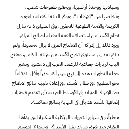
وسيادتها ووحدة أراضيها، ويحقق طموحات شعبها،
ويخلصها من “الإرهاب”، ويوفر البيئة الكفيلة بالعودة
الكريمة والآمنة الطوعية للاجئين. وفي السياق ذاته تنازل
نظام الأسد عن استضافة القمة المقبلة لصالح العراق،
ويرد ذلك إلى إدراكه أن الانفتاح العربي لا يزال محدوداً، ولم
يرتقِ بعد إلى مستوى يُخرج الأسد من عزلته بالكامل، ويفتح
الباب لزيارات جماعية للزعماء العرب إلى دمشق. وتشير
جملة التطورات هذه إلى نهج عربي أكثر حذراً وأقل اندفاعاً
نحو التطبيع مع نظام الأسد، مع إعادة تقييم نتائج الانفتاح
بعد الإدراك المتزايد في الأوساط العربية بأن تقديم مُحفزات
إضافية للأسد قد يأتي في النهاية بنتائج معاكسة.
محلياً، وفي سياق التغيرات الهيكلية الشكلية التي بدأها
النظام منذ فترة، شارك بشار الأسد في الاجتماع الموسع