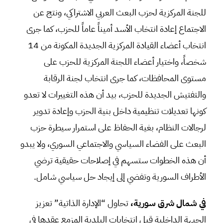
للجنة المركزية لحزب البعث العربي الاشتراكي، ونتج عن
الاجتماع إعادة انتخاب الأسد أميناً عاماً للحزب، كما جرى
انتخاب أعضاء القيادة المركزية الجديدة المكونة من 14
شخصاً، واختيار أعضاء اللجنة المركزية للحزب على
مستوى المحافظات، كما جرى انتخاب لجنة الرقابة
والتفتيش الجديدة للحزب، بيد أن هذه التغييرات لا تعدو
كونها تعديلات تنظيمية داخل بنية الحزب وإعادة تدوير
لرجالات النظام، بغية الحفاظ على استمرار سيطرة حزب
البعث على الفضاء السياسي والاجتماعي السوري، ولا يبدو
أن هذه الخطوات ستسهم في إصلاحات حقيقية ترضي
الأطراف السورية وتفضي إلى إيجاد حل سياسي شامل.
في شمال شرق سورية،
تحاول “الإدارة الذاتية” تعزيز
الجبهة الداخلية قبل انتخابات البلدية المزمع عقدها في