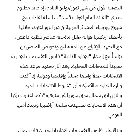
النصف الأول من شهر تموز/يوليو القادم، إذ عقد مظلوم
عبدي “القائد العام لقوات قسد” سلسلة لقاءات مع
شيوخ ووجهاء العشائر العربية في دير الزور اعترف خلالها
بأخطاء ارتكبتها قواته خلال ملاحقة عناصر تنظيم داعش،
مع التعهد بالإفراج عن المعتقلين وتعويض المتضررين.
تزامناً مع إصدار “الإدارة الذاتية” قانون التقسيمات الإدارية
تمهيداً للانتخابات المحلية. وقد أثار تحديد موعد هذه
الانتخابات جدلاً واسعاً محلياً وإقليمياً ودولياً، إذ أكَّدت
وزارة الخارجية الأميركية أن “شروط الانتخابات الحرة
والنزيهة في شمال شرقي سوريا غير متوفرة”، كما اعتبرت تركيا
أن هذه الانتخابات تستهدف سلامة أراضيها وتهدد أمنها
القومي.
وبناءً على قانون التقسيمات الإدارية الجديد فإن شمال