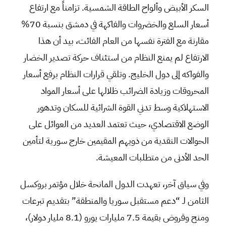
السكر الأبيض وألواح الطاقة الشمسية. تزامناً مع ارتفاع
أسعار السلع والخضروات والفاكهة في دمشق بنسبة 70%
مقارنة مع الفترة نفسها من العام الفائت، بيد أن هذا
الارتفاع لم يمنع النظام من استئناف حركة تصدير الخضار
والفواكه إلى دول الخليج. وتلقي قرارات النظام برفع أسعار
المحروقات وزيادة الضرائب ظلالها على أسعار المواد
الاستهلاكية وسط تدني القوة الشرائية للسكان وتدهور
الوضع الاقتصادي، حيث تعتمد العديد من العوائل على
الحوالات النقدية من ذويهم المقيمين خارج سورية لتأمين
الحد الأدنى من متطلبات المعيشة.
وفي سياق آخر، تعهدت الدول المانحة خلال مؤتمر بروكسل
الثامن لـ “دعم مستقبل سوريا والمنطقة” ‏بتقديم تبرعات
ومنح وقروض بقيمة 7.5 مليارات يورو (8.1 مليار دولار)،