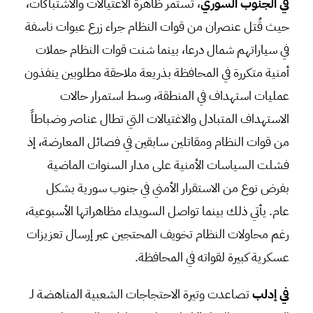
في الجنوب السوري
، تستمر ظاهرة الاغتيالات والاشتباكات،
حيث قُتل عنصران من قوات النظام جراء زرع عبوات ناسفة
في سياراتهم شمال درعا، بينما شنت قوات النظام حملات
أمنية متكررة في المحافظة بذريعة ملاحقة مطلوبين ينفذون
عمليات استهداف في المنطقة، وسط استمرار حالات
الاستهداف المتبادل والاغتيالات التي تطال عناصر وضباطاً
من قوات النظام ومقاتلين سابقين في فصائل المعارضة، إذ
فشلت السياسات الأمنية على مدار السنوات الماضية
بفرض نوع من الاستقرار الأمني في جنوب سورية بشكل
عام. يأتي ذلك بينما تواصل السويداء مظاهراتها الأسبوعية،
رغم محاولات النظام تخويف المحتجين عبر إرسال تعزيزات
عسكرية كبيرة لقواته في المحافظة.
في إدلب
تصاعدت وتيرة الاحتجاجات الشعبية المناهضة لـ