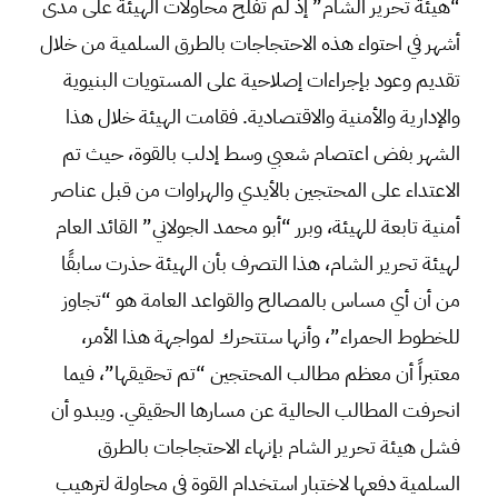
“هيئة تحرير الشام” إذ لم تفلح محاولات الهيئة على مدى
أشهر في احتواء هذه الاحتجاجات بالطرق السلمية من خلال
تقديم وعود بإجراءات إصلاحية على المستويات البنيوية
والإدارية والأمنية والاقتصادية. فقامت الهيئة خلال هذا
الشهر بفض اعتصام شعبي وسط إدلب بالقوة، حيث تم
الاعتداء على المحتجين بالأيدي والهراوات من قبل عناصر
أمنية تابعة للهيئة، وبرر “أبو محمد الجولاني” القائد العام
لهيئة تحرير الشام، هذا التصرف بأن الهيئة حذرت سابقًا
من أن أي مساس بالمصالح والقواعد العامة هو “تجاوز
للخطوط الحمراء”، وأنها ستتحرك لمواجهة هذا الأمر،
معتبراً أن معظم مطالب المحتجين “تم تحقيقها”، فيما
انحرفت المطالب الحالية عن مسارها الحقيقي. ويبدو أن
فشل هيئة تحرير الشام بإنهاء الاحتجاجات بالطرق
السلمية دفعها لاختبار استخدام القوة في محاولة لترهيب