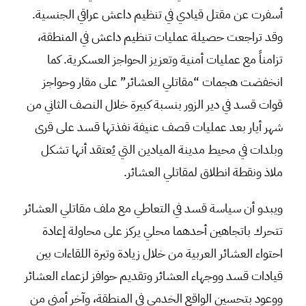
أسفرت عن مقتل قيادي في تنظيم داعش عراقي الجنسية.
وقد تراجعت حصيلة عمليات تنظيم داعش في المنطقة،
تزامناً مع عمليات أمنية وتعزيز الحواجز العسكرية. كما
انخفضت هجمات “مقاتلي العشائر” على مقار وحواجز
قوات قسد في دير الزور بنسبة كبيرة خلال النصف الثاني من
شهر أيار بعد عمليات قصف عنيفة نفذتها قسد على قرى
وبلدات في محيط مدينة الميادين التي يُعتقد أنها تشكل
ملاذ ونقطة انطلاق لمقاتلي العشائر.
ويبدو أن سياسة قسد في التعاطي مع ملف مقاتلي العشائر
تتحرك باتجاهين أحدهما محلي يركز على محاولة إعادة
احتواء العشائر العربية من خلال زيادة وتيرة اللقاءات بين
قيادات قسد ووجهاء العشائر وتقديم حوافز لزعماء العشائر
ووعود بتحسين الواقع الخدمي في المنطقة، وآخر أمني من