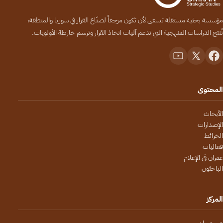
مؤسسة بحثية مستقلة تسعى لأن تكون مرجعاً لصنّاع القرار في سوريا والمنطقة،
تُنتج الدراسات المنهجية التي تدعم آليات اتخاذ القرار وترسم خارطة الأولويات.
المحتوى
الأبحاث
الإصدارات
الخرائط
فعاليات
عمران في الإعلام
الباحثون
المركز