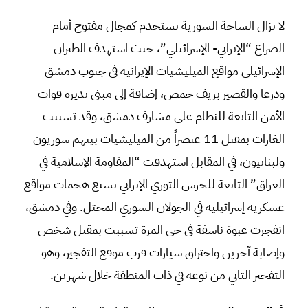
لا تزال الساحة السورية تستخدم كمجال مفتوح أمام
الصراع “الإيراني- الإسرائيلي”، حيث استهدف الطيران
الإسرائيلي مواقع الميليشيات الإيرانية في جنوب دمشق
ودرعا والقصير بريف حمص، إضافة إلى مبنى تديره قوات
الأمن التابعة للنظام على مشارف دمشق، وقد تسببت
الغارات بمقتل 11 عنصراً من الميليشيات بينهم سوريون
ولبنانيون، في المقابل استهدفت “المقاومة الإسلامية في
العراق” التابعة للحرس الثوري الإيراني بسبع هجمات مواقع
عسكرية إسرائيلية في الجولان السوري المحتل. وفي دمشق،
انفجرت عبوة ناسفة في حي المزة تسببت بمقتل شخص
وإصابة آخرين واحتراق سيارات قرب موقع التفجير، وهو
التفجير الثاني من نوعه في ذات المنطقة خلال شهرين.