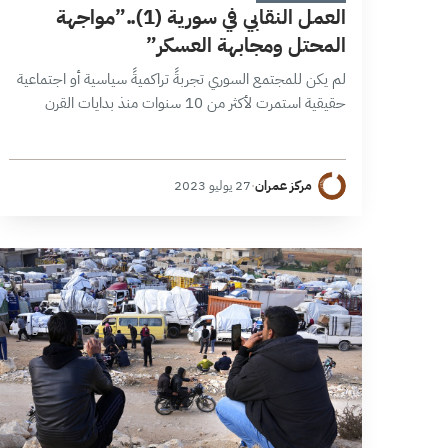
العمل النقابي في سورية (1)..”مواجهة
المحتل ومجابهة العسكر”
لم يكن للمجتمع السوري تجربةً تراكميةً سياسية أو اجتماعية
حقيقية استمرت لأكثر من 10 سنوات منذ بدايات القرن
العشرين حتى انطلاق الثورة السورية عام 2011، أي لأكثر من
100 عام…
مركز عمران
·
27 يوليو 2023