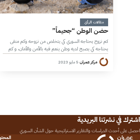
5 دقائق
مقالات الرأي
حضن الوطن “جحيماً”
كم نزوح يحتاجه السوري كي يتخلص من نزوحه وكم منفى
يحتاجه كي يصبح لديه وطن ينعم فيه بالأمن والأمان، و كم
من رحيل يحتاجه هذا السوري كي يتخلص من رعب…
مركز عمران
·
5 مايو 2023
اشترك في نشرتنا البريدية
احصل على أحدث الدراسات والتقارير الاستراتيجية حول الشأن السوري
المحت