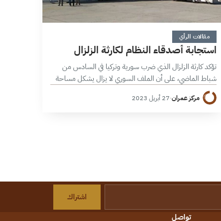
4 دقائق
مقالات الرأي
استجابة أصدقاء النظام لكارثة الزلزال
تؤكد كارثة الزلزال الذي ضرب سورية وتركيا في السادس من
شباط الماضي، على أن الملف السوري لا يزال يشكل مساحة
تحاول الدول الإقليمية توظيفها لصالحها، مستغلة الانشغال
مركز عمران
·
27 أبريل 2023
الدولي بملفات أخرى…
اشتراك
تواصل