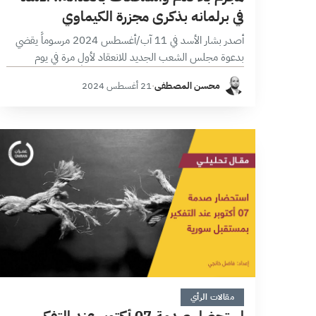
في برلمانه بذكرى مجزرة الكيماوي
أصدر بشار الأسد في 11 آب/أغسطس 2024 مرسوماً يقضي
بدعوة مجلس الشعب الجديد للانعقاد لأول مرة في يوم
الأربعاء (اليوم) 21/08/2024. ويبدو جليّاً أن الأسد تقصّد
محسن المصطفى
·
21 أغسطس 2024
دعوته لمجلس الشعب في…
6 دقائق
مقالات الرأي
استحضار صدمة 07 أكتوبر عند التفكير