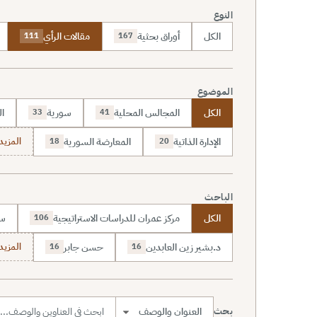
النوع
الكل
أوراق بحثية
مقالات الرأي
111
167
الموضوع
الكل
المجالس المحلية
سورية
ال
33
41
الإدارة الذاتية
المعارضة السورية
المزيد (70
18
20
الباحث
الكل
مركز عمران للدراسات الاستراتيجية
سا
106
د.بشير زين العابدين
حسن جابر
المزيد (7
16
16
بحث