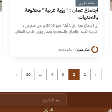
مقالات الرأي
اجتماع عمان : “رؤية عربية” محفوفة
بالتحديات
أتى اجتماع عمان في 1 أيار/ مايو 2023 والذي ضم وزراء
خارجية الأردن والعراق والسعودية ومصر ووزير خارجية النظام،
[1] في سياق تشهد فيه تفاعلات النظام الاقليمي مجموعة
من المؤشرات…
مركز عمران
·
4 مايو 2023
›
10
…
4
3
2
1
‹
البريد الإلكتروني
وى
المركز