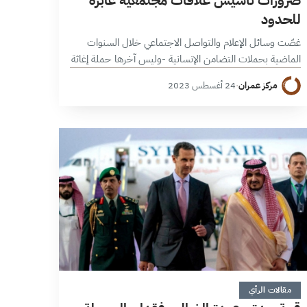
للحدود
غصّت وسائل الإعلام والتواصل الاجتماعي خلال السنوات
الماضية بحملات التضامن الإنسانية -وليس آخرها حملة إغاثة
مرضى السرطان في الشمال السوري- التي يطلقها نشطاء
مركز عمران
·
24 أغسطس 2023
وإعلاميون سوريون بهدف إنهاء معاناة إنسانية أو…
5 دقائق
مقالات الرأي