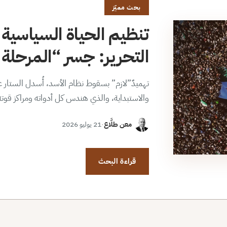
بحث مميّز
تنظيم الحياة السياسية 
التحرير: جسر “المرحلة ا
تهميدٌ”لازم” بسقوط نظام الأسد، أُسدل الستار عن
والاستبداية، والذي هندس كل أدواته ومراكز قوت
معن طلَّاع
·
21 يوليو 2026
قراءة البحث