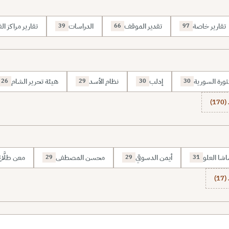
تقارير خاصة
تقدير الموقف
الدراسات
تقارير مراكز الف
39
66
97
ثورة السورية
إدلب
نظام الأسد
هيئة تحرير الشام
26
29
30
30
1)
شا العلو
أيمن الدسوقي
محسن المصطفى
معن طلَّا
29
29
31
1)