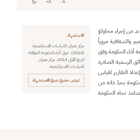
A+
A-
بد من إجراء محاولةٍ
الاستشهاد
ير والشفافية مروراً
مركز عمران للدراسات الاستراتيجية
جعة أداء الحكومة وفق
(2014). حول أداء الحكومة المؤقتة
الربع الأول 2014. مركز عمران
 شحّ الوثائق الرسمية الصادرة
للدراسات الاستراتيجية.
داد التقارير لقياس
عرض جميع صيغ الاستشهاد
كومة بحدّ ذاته من
صامد تجاه الحكومة