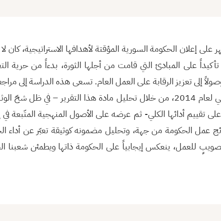
ر على إعلان الحكومة السورية المؤقتة لأهدافها الاستراتيجية، كان لا 
أكيداً على المبادئ التي قامت من أجلها الثورة، بدءاً من حرية التعب
وصولاً إلى تعزيز الرقابة على العمل العام. تسعى هذه الدراسة إلى مرا
ما عكسه تقرير عملها الربعي لعام 2014، من خلال تحليل مادة هذا التقرير – في ظل
ى تقييم أدائها الكلي- ثم عرضه على الأصول المنهجية المتّبعة في إع
 عمل الحكومة من جهة، وتحليل مضمونه كوثيقة تعبّر عن أداء الح
ويبٍ للعمل، ينعكس إيجابياً على الحكومة ذاتها ويطمئن شعبنا ال