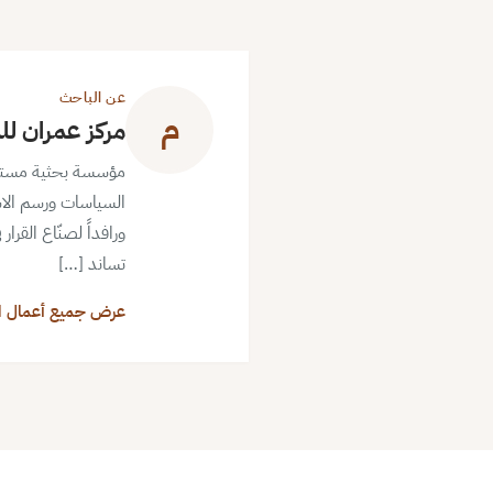
عن الباحث
م
مركز عمران لل
مؤسسة بحثية مستقلة ذ
السياسات ورسم الاس
ورافداً لصنّاع القرا
تساند […]
عرض جميع أعمال ا