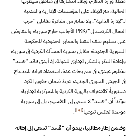
مظلة وزارة الدفاع، وبقاء انتشارها في مناطق سيطرتها
الحالية، مع الإبقاء على المؤسسات الإدارية والمدنية
لـ”لإدارة الذاتية”. ولا تمانع من مغادرة مقاتلي “حزب
العمال الكردستاني”/PKK الأجانب خارج سورية، والتفاوض
على تسليم ملف النفط والمعابر الحدودية للحكومة
السورية الجديدة، مقابل تسوية المسألة الكردية في سورية،
وإعادة النظر بالشكل الإداري للدولة. إذ أبدى قائد “قسد”
مظلوم عبدي، في تصريحات عدة، استعداد قواته للاندماج
في الجيش السوري الجديد، شرط ضمان حقوق الكرد
دستورياً، كالاعتراف بالهوية الكردية واللامركزية الإدارية،
مؤكداً أن “قسد” لا تسعى إلى التقسيم، بل إلى سورية
)
[4]
(
موحدة تعكس تنوعها
.
وضمن إطار مطالبها، يبدو أن “قسد” تسعى إلى إطالة