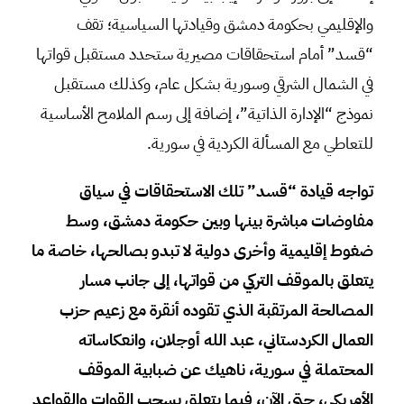
والإقليمي بحكومة دمشق وقيادتها السياسية؛ تقف
“قسد” أمام استحقاقات مصيرية ستحدد مستقبل قواتها
في الشمال الشرقي وسورية بشكل عام، وكذلك مستقبل
نموذج “الإدارة الذاتية”، إضافة إلى رسم الملامح الأساسية
للتعاطي مع المسألة الكردية في سورية.
تواجه قيادة “قسد” تلك الاستحقاقات في سياق
مفاوضات مباشرة بينها وبين حكومة دمشق، وسط
ضغوط إقليمية وأخرى دولية لا تبدو بصالحها، خاصة ما
يتعلق بالموقف التركي من قواتها، إلى جانب مسار
المصالحة المرتقبة الذي تقوده أنقرة مع زعيم حزب
العمال الكردستاني، عبد الله أوجلان، وانعكاساته
المحتملة في سورية، ناهيك عن ضبابية الموقف
الأمريكي، حتى الآن، فيما يتعلق بسحب القوات والقواعد