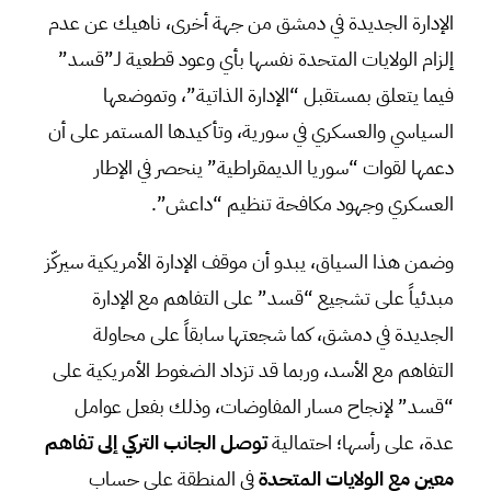
الإدارة الجديدة في دمشق من جهة أخرى، ناهيك عن عدم
إلزام الولايات المتحدة نفسها بأي وعود قطعية لـ”قسد”
فيما يتعلق بمستقبل “الإدارة الذاتية”، وتموضعها
السياسي والعسكري في سورية، وتأكيدها المستمر على أن
دعمها لقوات “سوريا الديمقراطية” ينحصر في الإطار
العسكري وجهود مكافحة تنظيم “داعش”.
وضمن هذا السياق، يبدو أن موقف الإدارة الأمريكية سيركّز
مبدئياً على تشجيع “قسد” على التفاهم مع الإدارة
الجديدة في دمشق، كما شجعتها سابقاً على محاولة
التفاهم مع الأسد، وربما قد تزداد الضغوط الأمريكية على
“قسد” لإنجاح مسار المفاوضات، وذلك بفعل عوامل
عدة، على رأسها؛ احتمالية
توصل الجانب التركي إلى تفاهم
معين مع الولايات المتحدة
في المنطقة على حساب