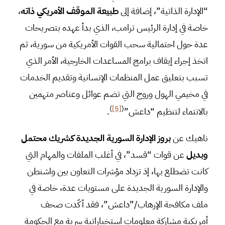
“الإدارة الذاتية”، إضافة إلى
طبيعة الموقف الأمريكي ذاته
،
خاصة في إدارة الرئيس ترامب، الذي بدأ عهده بتصريحات
عدة حول احتمالية سحب القوات الأمريكية من سورية، ثم
اتخذ إجراء إيقاف برامج المساعدات الخارجية، الأمر الذي
تسبب بتعليق عمل المنظمات الإنسانية وتقديم الخدمات
في مخيمي الهول وروج التي تضم عوائل وعناصر متهمين
)
[5]
(
بالانتماء لتنظيم “داعش”
.
ناهيك عن
بروز الإدارة السورية الجديدة كشريك محتمل
وبديل
عن قوات “قسد”، في أغلب الملفات والمهام التي
كانت تضطلع بها، إذ تزداد مؤشرات التعاون بين واشنطن
والإدارة السورية الجديدة على مستويات عدة، خاصة في
ملف مكافحة الإرهاب/”داعش”، فقد أكّدت صحف
أمريكية مشاركة معلومات استخباراتية سرية مع الحكومة