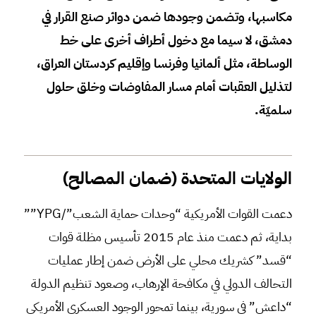
مكاسبها، وتضمن وجودها ضمن دوائر صنع القرار في
دمشق، لا سيما مع دخول أطراف أخرى على خط
الوساطة، مثل ألمانيا وفرنسا وإقليم كردستان العراق،
لتذليل العقبات أمام مسار المفاوضات وخلق حلول
سلميّة
.
الولايات المتحدة (ضمان المصالح)
دعمت القوات الأمريكية “وحدات حماية الشعب”/YPG””
بداية، ثم دعمت منذ عام 2015 تأسيس مظلة قوات
“قسد” كشريك محلي على الأرض ضمن إطار عمليات
التحالف الدولي في مكافحة الإرهاب، وصعود تنظيم الدولة
“داعش” في سورية، بينما تمحور الوجود العسكري الأمريكي