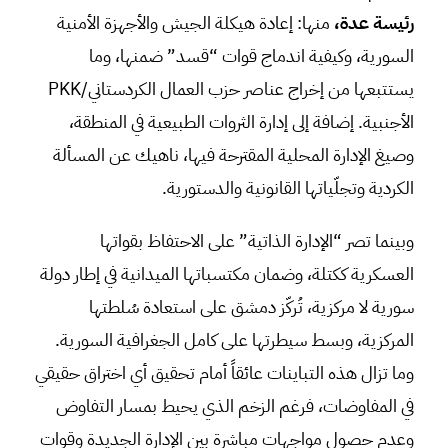
رئيسة عدة،
منها: إعادة هيكلة الجيش والأجهزة الأمنية
السورية، وكيفية اندماج قوات “قسد” ضمنها، وما
يستتبعها من إخراج عناصر حزب العمال الكردستاني/PKK
الأجنبية. إضافة إلى إدارة الثروات الطبيعية في المنطقة،
وصيغ الإدارة المحلية المقترحة فيها، ناهيك عن المسألة
الكردية وتجلّياتها القانونية والدستورية.
وبينما تصر “الإدارة الذاتية” على الاحتفاظ بقواتها
العسكرية ككتلة، وضمان مكتسباتها الميدانية في إطار دولة
سورية لا مركزية، تُركّز دمشق على استعادة سُلطتها
المركزية، وبسط سيطرتها على كامل الجغرافية السورية.
وما تزال هذه التباينات عائقاً أمام تحقيق أي اختراق حقيقي
في المفاوضات، فرغم الزخم الذي يحيط بمسار التفاوض
وعدم حصول مواجهات مباشرة بين الإدارة الجديدة وقوات