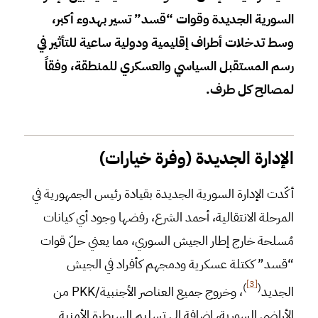
السورية الجديدة وقوات “قسد” تسير بهدوء أكبر،
وسط تدخلات أطراف إقليمية ودولية ساعية للتأثير في
رسم المستقبل السياسي والعسكري للمنطقة، وفقاً
لمصالح كل طرف.
الإدارة الجديدة (وفرة خيارات)
أكّدت الإدارة السورية الجديدة بقيادة رئيس الجمهورية في
المرحلة الانتقالية، أحمد الشرع، رفضها وجود أي كيانات
مُسلحة خارج إطار الجيش السوري، مما يعني حلّ قوات
“قسد” ككتلة عسكرية ودمجهم كأفراد في الجيش
[3]
)
(
الجديد
، وخروج جميع العناصر الأجنبية/PKK من
الأراضي السورية، إضافة إلى تسليم السيطرة الأمنية