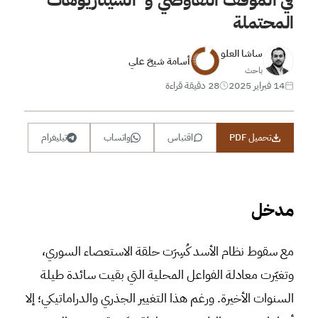
المحتملة
ساشا العلو
أسامة شيخ علي
باحث
14 فبراير 2025
28 دقيقة قراءة
تحميل PDF
اقتباس
واتساب
تيليغرام
مدخل
مع سقوط نظام الأسد كُسِرَت حلقة الاستعصاء السوري،
وتغيّرت معادلة الفواعل المحلية التي بقيت سائدة طيلة
السنوات الأخيرة. ورغم هذا التغيير الجذري والدراماتيكي؛ إلا