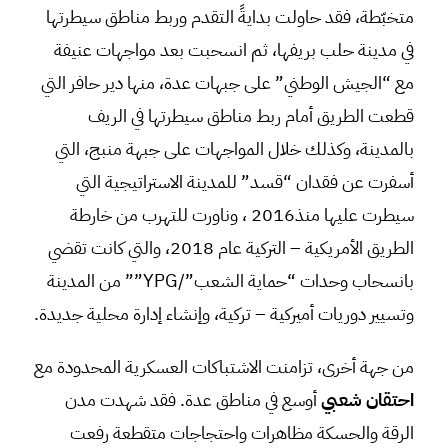
متخبّطة، فقد حاولت بدايةً التقدم وربط مناطق سيطرتها
في مدينة حلب بريفها، ثم انسحبت بعد مواجهات عنيفة
مع “الجيش الوطني” على جبهات عدة، منها دير حافر التي
قطعت الطريق أمام ربط مناطق سيطرتها في الريف
بالمدينة، وكذلك خلال المواجهات على جبهة منبج، التي
أسفرت عن فقدان “قسد” للمدينة الاستراتيجية التي
سيطرت عليها منذ2016 ، وناورت للتهرب من خارطة
الطريق الأمريكية – التركية عام 2018، والتي كانت تقضي
بانسحاب وحدات “حماية الشعب”/YPG”” من المدينة
وتسيير دوريات أميركية – تركية، وإنشاء إدارة محلية جديدة.
من جهة أخرى، تزامنت الاشتباكات العسكرية المحدودة مع
احتقان شعبي
أوسع في مناطق عدة. فقد شهدت مدن
الرقة والحسكة مظاهرات واحتجاجات متقطعة رفعت