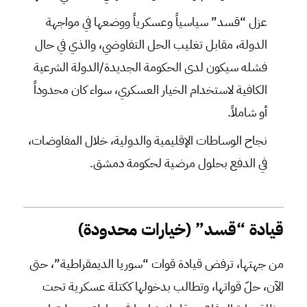
عزل “قسد” سياسياً وعسكرياً ووضعها في مواجهة
الدولة، مقابل تغليب الحل التفاوضي، والذي في حال
فشله سيكون لدى الحكومة الجديدة/الدولة الشرعية
الكافية لاستخدام الخيار العسكري، سواء كان محدوداً
أو شاملاً.
نجاح الوساطات الإقليمية والدولية، خلال المفاوضات،
في الدفع بحلول مرضية لحكومة دمشق.
قيادة “قسد” (خيارات محدودة)
من جهتها، ترفض قيادة قوات “سوريا الديمقراطية”، حتى
الآن، حلّ قواتها، وتطالب بدخولها ككتلة عسكرية تحت