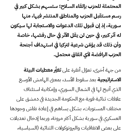
المحتملة للحزب بإلقاء السلاح؛ ستسهم بشكل كبير في
رسم مستقبل الحزب والمناطق المنتشر فيها، منها
سورية، إذ إن قبول تلك الدعوات والاستجابة لها سيكون
له أثر كبير، في حين لن يقل الأثر في حال رفضها، خاصة
وأن ذلك قد يؤمّن شرعية لتركيا في استهداف أجنحة
الحزب الرافضة لأي اتفاق محتمل.
من جهة أخرى، تعوّل أنقرة على
تغيُّر معطيات البيئة
الاستراتيجية
بعد سقوط الأسد، بمعنى الهامش الأوسع
الذي أتيح لها في الشمال السوري، وإمكانية استئناف
علاقات ثنائية قوية مع الحكومة الجديدة في دمشق على
مختلف المستويات، بشكل يساهم في إعادة نقاش وجودها
العسكري في سورية بشكل أكثر مرونة، وربما إدخال تعديلات
على بعض الاتفاقيات والبروتوكولات الثنائية (السياسية،