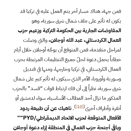
فمن جهة، هناك مسار آخر يتم العمل عليه في تركيا قد
يكون له تأثير على ملف شمال شرق سورية، وهو
المفاوضات الجارية بين الحكومة التركية وزعيم حزب
العمال الكردستاني، عبد الله أوجلان،
والتي وصلت
لمراحل متقدمة، فمن المتوقع أن يوجِّه أوجلان خلال أيام
خطاباً يحمل دعوة لحلّ جميع التنظيمات المرتبطة بحزب
العمال الكردستاني، في تركيا وخارجها، ومنها في قنديل
وسورية وأوروبا، الأمر الذي سيكون له تأثير كبير على شمال
شرق سورية، نظراً إلى أن فك ارتباط قوات “قسد” بالحزب
المذكور ما تزال أحد المطالب الأساسية، سواء لدمشق أو
)
[10]
(
أنقرة وأطراف أخرى
.
ناهيك عن أن طبيعة ردود
الأفعال المتوقعة لحزب الاتحاد الديمقراطي/
PYD”
”
وباقي أجنحة حزب العمال في المنطقة إزاء دعوة أوجلان