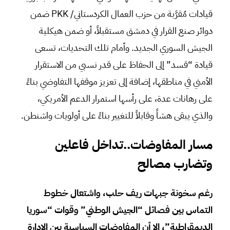
قيادات مُقرَّبة من حزب العمال الكردستاني/ PKK ضمن
دوائر صنع القرار في دمشق مستقبلاً، أو ضمن هيكلية
الجيش السوري الجديد. وأمام تلك التحديات، تسعى
قيادة “قسد” إلى الحفاظ على قدر نسبي من الاستقرار
الأمني في مناطقها، إضافة إلى تعزيز موقفها التفاوضي بناءً
على رهانات عدة، على رأسها استمرار الدعم الأمريكي،
والذي يبقى هشاً وقابلاً للتغيير بناءً على أولويات واشنطن.
مسار المفاوضات
..تداخل فاعلين
وتضارب مصالح
رغم سخونة جبهات ريف حلب، واشتعال خطوط
التماس بين فصائل “الجيش الوطني” وقوات “سوريا
الديمقراطية”، إلا أن المفاوضات السياسية بين الإدارة