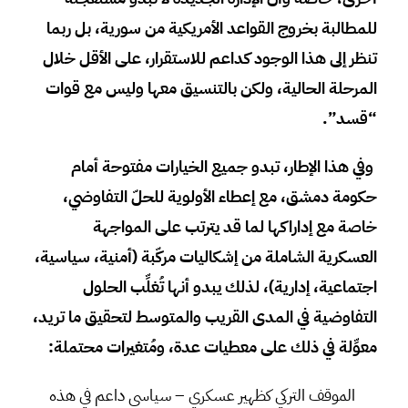
للمطالبة بخروج القواعد الأمريكية من سورية، بل ربما
تنظر إلى هذا الوجود كداعم للاستقرار، على الأقل خلال
المرحلة الحالية، ولكن بالتنسيق معها وليس مع قوات
“قسد”.
وفي هذا الإطار، تبدو جميع الخيارات مفتوحة أمام
حكومة دمشق، مع إعطاء الأولوية للحلّ التفاوضي،
خاصة مع إداراكها لما قد يترتب على المواجهة
العسكرية الشاملة من إشكاليات مركّبة (أمنية، سياسية،
اجتماعية، إدارية)، لذلك يبدو أنها تُغلِّب الحلول
التفاوضية في المدى القريب والمتوسط لتحقيق ما تريد،
معوِّلة في ذلك على معطيات عدة، ومُتغيرات محتملة:
الموقف التركي كظهير عسكري – سياسي داعم في هذه