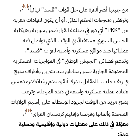
[8]
)
(
من جهتها تُصر أنقرة على حلّ قوات “قسد” نهائياً
،
وترفض مقترحات الحكم الذاتي، أو أن يكون لقيادات مقربة
من “PKK” أي دور في صناعة القرار ضمن سورية وهيكلية
الجيش السوري مستقبلاً، في الوقت الذي تواصل فيه
عملياتها ضد مواقع عسكرية وأمنية لقوات “قسد”،
وتدعم فصائل “الجيش الوطني” في المواجهات العسكرية
المحدودة الجارية ضمن مناطق سد تشرين وأطراف منبج
في ريف حلب. بالمقابل، تدرك أنقرة عدم رغبة/قدرة دمشق
بقيادة عملية عسكرية واسعة في هذه المرحلة، وترغب
بمنح مزيد من الوقت لجهود الوسطاء، على رأسهم الولايات
[9]
)
(
المتحدة وألمانيا وفرنسا وإقليم كردستان العراق
،
معوّلة في ذلك على معطيات دولية وإقليمية ومحلية
عدة: