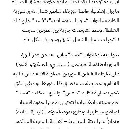
أن إعادة توحيد البلاد تحت سُلطة حكومة دمشق الجديدة
ما يزال إشكالياً، خاصة مع بقاء مناطق شمال شرق سورية
الخاضعة لقوات “سوريا الديمقراطية”/”قسد” خارج تلك
السُلطة، وسط مفاوضات جارية بين الطرفين سترسم
نتائجها مستقبل الشمال الشرقي وسورية بشكل عام.
حاولت قيادة قوات “قسد” خلال عقد من عمر الثورة
السورية هندسة تموضعها (السياسي، العسكري، الأمني)
على خارطة الفاعلين السوريين، محاولة الابتعاد عن ثنائية
النظام والمعارضة، ساعدها في ذلك دورها الوظيفي الذي
حُصر بمحاربة تنظيم “داعش”، والذي استغلت “قسد”
خصوصيته وانعكاساته لتتمترس ضمن الحدود الأمنية
لمناطق سيطرتها، وتطرح نموذجاً حوكمياً (الإدارة الذاتية)
متمايزاً عن البيئة السياسية – الإدارية السورية السائدة،