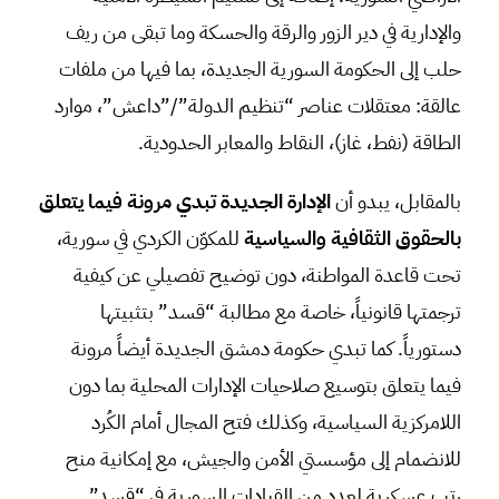
والإدارية في دير الزور والرقة والحسكة وما تبقى من ريف
حلب إلى الحكومة السورية الجديدة، بما فيها من ملفات
عالقة: معتقلات عناصر “تنظيم الدولة”/”داعش”، موارد
الطاقة (نفط، غاز)، النقاط والمعابر الحدودية.
بالمقابل، يبدو أن
الإدارة الجديدة تبدي مرونة فيما يتعلق
بالحقوق الثقافية والسياسية
للمكوّن الكردي في سورية،
تحت قاعدة المواطنة، دون توضيح تفصيلي عن كيفية
ترجمتها قانونياً، خاصة مع مطالبة “قسد” بتثبيتها
دستورياً. كما تبدي حكومة دمشق الجديدة أيضاً مرونة
فيما يتعلق بتوسيع صلاحيات الإدارات المحلية بما دون
اللامركزية السياسية، وكذلك فتح المجال أمام الكُرد
للانضمام إلى مؤسستي الأمن والجيش، مع إمكانية منح
رتب عسكرية لعدد من القيادات السورية في “قسد”.