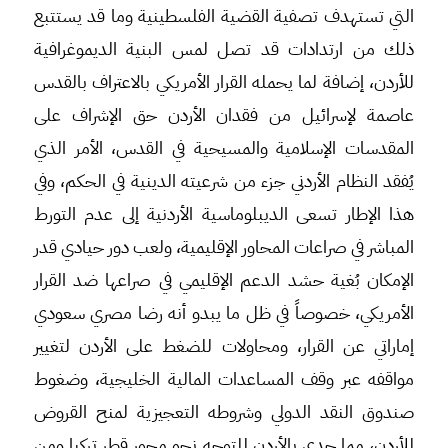
التي تستهدف تصفية القضية الفلسطينية وما قد يستتبع
ذلك من ارتدادات قد تصل لمس البنية الديموغرافية
للأردن، إضافة لما يحمله القرار الأمريكي بالاعتراف بالقدس
عاصمة لإسرائيل من فقدان الأردن حق الإشراف على
المقدسات الإسلامية والمسيحية في القدس، الأمر الذي
يُفقد النظام الأردني جزء من شرعيته الدينية في الحكم، وفي
هذا الإطار تسعى الديبلوماسية الأردنية إلى عدم التورط
المباشر في صراعات المحاور الإقليمية، ولعب دور حيادي قدر
الإمكان بُغية حشد الدعم الإقليمي في صراعها ضد القرار
الأمريكي، خصوصاً في ظل ما يبدو أنه رضا مصري سعودي
إماراتي عن القرار، ومحاولات للضغط على الأردن لتغيير
مواقفه عبر وقف المساعدات المالية الخليجية، وضغوط
صندوق النقد الدولي وشروطه التعجيزية لمنح القروض
للأردن، مما حدى بالأردن للتوجه نحو محور قطر تركيا ومن