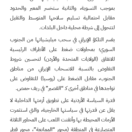
بموجب التسوية، والثانية ستخسر المعبر والحدود
مقابل احتمالية تسليم سلاحها المتوسط والثقيل
لتتحول إلى شرطة محلية داخل البلدات.
يفسر التلكؤ الإيراني في سحب ميليشياتها من الجنوب
السوري؛ بمحاولات ضغط على الأطراف الرئيسية
للاتفاق (الولايات المتحدة والأردن) لتحسين شروط
التفاوض بالنسبة للانسحاب الإيراني من مناطق
الجنوب، مقابل الضغط على (روسيا) للتفاوض على
تواجدها في مناطق أخرى كـ “القصير” في ريف حمص.
قدرة السياسة الأردنية على تطويق أزمتها الداخلية لا
يقل عن قدرتها في سياستها الخارجية، والتي استثمرت
الأزمات المحيطة بها وأتقنت اللعب على المحاور الثلاثة
المتصارعة في المنطقة (محور “الممانعة”، محور قطر