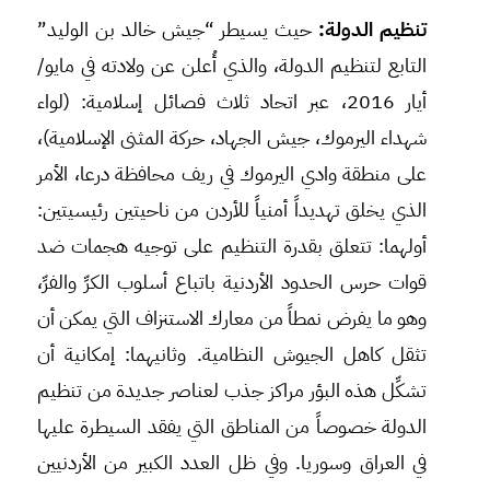
تنظيم الدولة:
حيث يسيطر “جيش خالد بن الوليد”
التابع لتنظيم الدولة، والذي أُعلن عن ولادته في مايو/
أيار 2016، عبر اتحاد ثلاث فصائل إسلامية: (لواء
شهداء اليرموك، جيش الجهاد، حركة المثنى الإسلامية)،
على منطقة وادي اليرموك في ريف محافظة درعا، الأمر
الذي يخلق تهديداً أمنياً للأردن من ناحيتين رئيسيتين:
أولهما: تتعلق بقدرة التنظيم على توجيه هجمات ضد
قوات حرس الحدود الأردنية باتباع أسلوب الكرِّ والفرِّ،
وهو ما يفرض نمطاً من معارك الاستنزاف التي يمكن أن
تثقل كاهل الجيوش النظامية. وثانيهما: إمكانية أن
تشكِّل هذه البؤر مراكز جذب لعناصر جديدة من تنظيم
الدولة خصوصاً من المناطق التي يفقد السيطرة عليها
في العراق وسوريا. وفي ظل العدد الكبير من الأردنيين