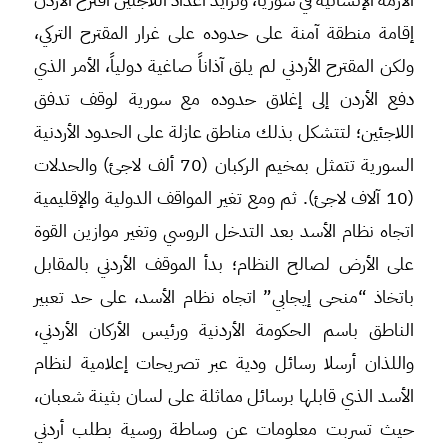
إقامة منطقة آمنة على حدوده على غرار المقترح التركي،
ولكن المقترح الأردني لم يلق آذاناً صاغية دولياً، الأمر الذي
دفع الأردن إلى إغلاق حدوده مع سورية لوقف تدفق
اللاجئين؛ لتتشكل بذلك مناطق عازلة على الحدود الأردنية
السورية تتمثل بمخيم الركبان (70 ألف لاجئ) والحدلات
(10 آلاف لاجئ). ثم ومع تغير المواقف الدولية والإقليمية
اتجاه نظام الأسد بعد التدخل الروسي وتغير موازين القوة
على الأرض لصالح النظام؛ بدأ الموقف الأردني بالمقابل
باتخاذ “منحى إيجابي” اتجاه نظام الأسد، على حد تعبير
الناطق باسم الحكومة الأردنية ورئيس الأركان الأردني،
واللذان أرسلا رسائل ودية عبر تصريحات إعلامية لنظام
الأسد الذي قابلها برسائل مماثلة على لسان بثينة شعبان،
حيث تسربت معلومات عن وساطة روسية بطلب أردني