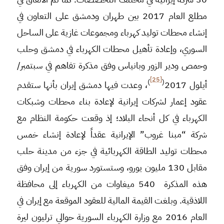
مطلع العام 2017 بين طهران ودمشق على التعاون في
إنشاء محطات توليد كهرباء ومجموعات غازية على الساحل
السوري، وإعادة تأهيل محطات الكهرباء في دمشق وحلب
وحمص ودير الزور وبانياس وفق مذكرة تفاهم في سبتمبر/
[25]
)
(
أيلول 2017
، وعدت فيها دمشق إيران بأنها ستقدم
عقود إعمار لشركات إيرانية لإعادة بناء محطات وشبكات
الكهرباء في كل أنحاء البلاد؛ إذ وقعت حكومة النظام مع
شركة “مبنا غروب” الإيرانية عقداً لإعادة إنشاء خمس
محطات توليد الطاقة الكهربائية في جزء من مدينة حلب
مقابل 130 مليون يورو، وستستورد سورية من إيران وفق
هذه المذكرة 540 ميغاوات من الكهرباء إلى محافظة
اللاذقية. وبلغت القيمة المالية للعقود الموقعة مع إيران في
العام 2016 مع وزارة الكهرباء السورية حوالي ترليون ليرة