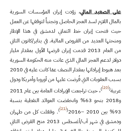
على الصعيد المالي
، زوّدت إيران المؤسسات السورية
بالمال اللازم لسد العجز الحاصل وتجنباً لتوقفها عن العمل
حيث فتحت إيران خط ائتماني لدمشق في هذا الإطار
ومنحتها العديد من القروض المالية. في يناير/كانون الثاني
من العام 2013 قدمت إيران قرضها الأول بمقدار مليار
دولار لدعم العجز المالي الذي عانت منه الحكومة السورية
بعد هبوط إيراداتها بمقدار النصف عمَا كانت عليه في 2010
بسبب العقوبات التي فُرضت عليها من أوروبا وأمريكا ودول
[20]
)
(
عربية
، حيث تراجعت الإيرادات العامة بين عام 2011
و2018 بنحو 63% وانخفضت العوائد النفطية بنسبة
[21]
)
(
93% بين 2010 –2016
. وفعّلت كل من طهران
ودمشق في شهر آب/أغسطس 2013 منح القرض الثاني
للحكومة السورية والبالغ 3.6 مليار دولار ليتم إنفاقه