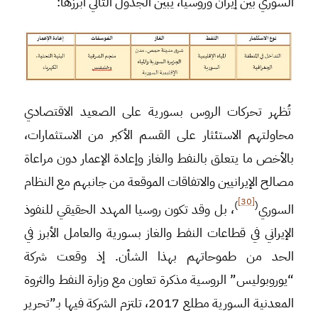
السوري بين إيران وروسيا، يبين الجدول التالي أبرزها:
تُظهر تحركات الروس بسورية على الصعيد الاقتصادي
محاولتهم الاستئثار على القسم الأكبر من الاستثمارات،
بالأخص ما يتعلق بالنفط والغاز وإعادة الإعمار دون مراعاة
مصالح الإيرانيين والاتفاقات الموقعة من جانبهم مع النظام
[30]
)
(
السوري
، بل وقد تكون روسيا المهدد الحقيقي للنفوذ
الإيراني في قطاعات النفط والغاز بسورية والعامل الأبرز في
الحد من طموحاتهم بهذا الشأن. إذ وقعت شركة
“يوروبوليس” الروسية مذكرة تعاون مع وزارة النفط والثروة
المعدنية السورية مطلع 2017، تلتزم الشركة فيها بـ”تحرير