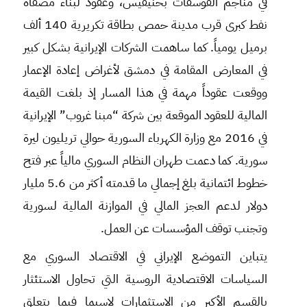
في مناجم الفوسفات بخنيفيس، وعقود لبناء مصفاة
نفط كبرى قرب مدينة حمص بطاقة تكريرية 140 ألف
برميل يومياً. كما ساهمت الشركات الإيرانية بشكل كبير
في المعارض المقامة في دمشق لأغراض إعادة الإعمار
ووقعت عقوداً مهمة في هذا المسار إذ بلغت القيمة
المالية للعقود الموقعة بين شركة “مبنا غروب” الإيرانية
في 2016 مع وزارة الكهرباء السورية حوالي تريليون ليرة
سورية. كما دعمت طهران النظام السوري مالياً عبر فتح
خطوط ائتمانية بلغ إجمالي ما قدمته أكثر من 5.6 مليار
دولار لدعم العجز المالي في الموازنة المالية لسورية
وتجنب توقف المؤسسات عن العمل.
يتباين التموضع الإيراني في الاقتصاد السوري مع
السياسات الاقتصادية الروسية التي تحاول الاستئثار
بالقسم الأكبر من الاستثمارات لاسيما فيما يتعلق