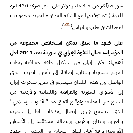
سورية (أكثر من 4.5 مليار دولار على سعر صرف 430 ليرة
للدولار) تم توقيعها مع الشركة المذكورة لتوريد مجموعات
[26]
)
(
لمحطات في حلب وبانياس
.
على ضوء ما سبق
يمكن استخلاص مجموعة من
المؤشرات حيال النفوذ الإيراني في سورية بعد 2011 لعل
أهمها:
تمكن إيران من تشكيل حلقة جغرافية ربطت
العراق وسورية ولبنان، إضافة إلى تأمين الطريق البري
الواصل بين هذه البلدان سيسهم في تعزيز صادرات إيران
إلى الأسواق السورية والعراقية واللبنانية والأردنية من
السلع غير النفطية؛ وتوقيع اتفاق مد “الأنبوب الإسلامي”
الذي سيسمح لإيران بإيصال إمدادات الغاز إلى سورية
والعراق ولبنان والأردن وإيصاله مستقبلا إلى الأسواق
الأوروبية؛ ورفع أرقام التبادل التجاري بين البلدين إلى حدود