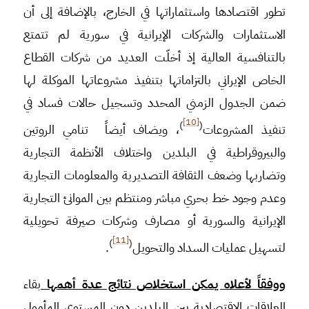
تطور اقتصادها واستثماراتها في الخارج، بالإضافة إلى أن
الاستثمارات والشركات الإيرانية في سورية لم تتمتع
بالتنافسية العالية إذ أخلّت العديد من شركات القطاع
الخاص الإيراني بالتزاماتها بتنفيذ مشروعاتها الموكلة لها
ضمن الجدول الزمني المحدد وتسجيل حالات فساد في
[10]
)
(
تنفيذ المشروعات
، ويضاف أيضاً تنامي الروتين
والبيروقراطية في البلدين واختلاف الأنظمة التجارية
وتضاربها وضعف الثقافة التصديرية والمعلومات التجارية
وعدم وجود خط بحري مباشر ومنتظم بين الموانئ التجارية
الإيرانية والسورية أو مصارف وشركات صيرفة تحويلية
[11]
)
(
لتسهيل عمليات السداد والتحويل
.
ووفقاً لأعلاه يمكن استخلاص نتائج عدة أهمها
بقاء
العلاقات الاقتصادية بين البلدين دون المستوى المأمول