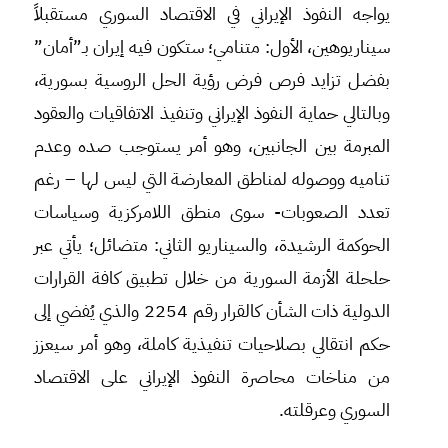
يواجه النفوذ الإيراني في الاقتصاد السوري مستقبلاً
سيناريوهين، الأول: متنامي؛ ستكون فيه إيران بـ”أمان”
بفضل تزايد فرص فرض رؤية الحل الروسية بسورية،
وبالتالي حماية النفوذ الإيراني وتنفيذ الاتفاقيات والعقود
المبرمة بين الجانبين، وهو أمر يستوجب صده وعدم
تناميه ووصوله لمناطق المعارضة التي ليس لها – رغم
تعدد الصعوبات- سوى منطق اللامركزية وسياسات
الحوكمة الرشيدة، والسيناريو الثاني: متضائل؛ يأتي عبر
حلحلة الأزمة السورية من خلال تطبيق كافة القرارات
الدولية ذات الشأن كالقرار رقم 2254 والذي يُفضي إلى
حكم انتقالي بصلاحيات تنفيذية كاملة، وهو أمر سيعزز
من مناخات محاصرة النفوذ الإيراني على الاقتصاد
السوري وعرقلته.