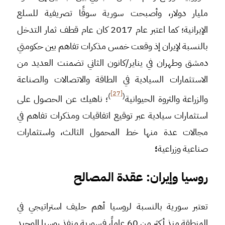
مليار دولار، وأصبحت سورية سوقًا تصريفية للسلع
الإيرانية؛ كما اعتبر عام 2017 كان عام قطف ثمار التدخل
بالنسبة لإيران إذ وقعت خمس مذكرات تفاهم بين حكومتي
دمشق وطهران في يناير/كانون الثاني تضمنت العديد من
الاستثمارات السيادية في الطاقة والاتصالات والصناعة
[27]
)
(
والزراعة والثروة الحيوانية
؛ ناهيك عن الحصول على
استثمارات سيادية عبر توقيع اتفاقيات ومذكرات تفاهم في
مجالات عدة منها خط المحمول الثالث، واستثمارات
صناعية وزراعية
؛
روسيا وإيران: عقدة المصالح
تعتبر سورية بالنسبة لروسيا أهم حليف استراتيجي في
المنطقة منذ أكثر من 60 عاماً، فسورية منفذ روسيا الوحيد