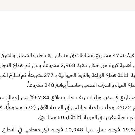
خلال عام 2022، تم تنفيذ 4706 مشاريع ونشاطات في مناطق ريف حلب الشمالي و
فيها قطاع التمويل على أهمية كبيرة من خلال تنفيذ 2,968 مشروعاً، 
352 مشروعاً، وفي المرتبة الثالثة قطاع الزراعة والثروة الحيوا
نُفّذ العدد الأكبر من المشاريع في مدن وبلدات 
تنفيذها على مدار العام 2022، وحلّت ناحي
تم تسجيل إجمالي 19,948 فرصة عمل بينها 10,948 فرصة تركز م