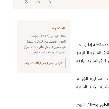
A+
A-
الاستشهاد
مناف قومان (2023). مؤشرات
التعافي الاقتصادي المبكر في شمال
الشرقي ومحافظة إدلب، حاز
غرب سورية خلال عام 2022. مركز
ومن ثم قطاع التجارة في المرتبة الثانية بـ
عمران للدراسات الاستراتيجية.
نية بـ 277مشروعاً، ثم قطاع الكهرباء في المرتبة الرابعة
عرض جميع صيغ الاستشهاد
ريف حلب بواقع 57.84% من إجمالي عدد المشاريع التي تم
ة جرابلس في المرتبة الأولى (572 مشروعاً)، فناحية الباب بالمرتبة
عظمها في القطاع الطبي وقطاع النزوح