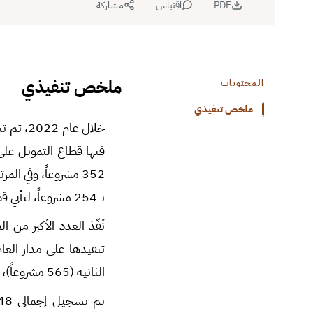
PDF
اقتباس
مشاركة
ملخص تنفيذي
المحتويات
ملخص تنفيذي
بـ 254 مشروعاً، ليأتي قطاع المياه والصرف الصحي خامساً بواقع 248 مشروعاً.
الثانية (565 مشروعاً)، ثم ناحية عفرين في المرتبة الثالثة (505 مشاريع).