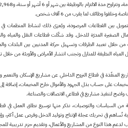
وخلقوا وظائف لما يقرب من 6 آلاف شخص.
ويل بين القطاعات المرصودة، ويُعزى ذلك لنشاط المنظمات ‏في تق
عمال الصغيرة المدرّة للدخل. وقد شكّلت قطاعات النقل والمياه و
 من خلال تعبيد الطرقات وتسهيل حركة المدنيين بين البلدات والم
ال المياه النظيفة للمنازل وتجنب انتشار الأمراض والأوبئة من خلال
ريع المنفّذة في قطاع النزوح الداخلي عن مشاريع الإسكان والتعمير 
 المخيمات على حساب بذل الجهود والأموال خارح المخيمات، إضافة إل
ب واضح لتنفيذ مشاريع في قطاعي ‏الاتصالات والصناعة.‏‏
من السياسات والتوصيات، نذكر منها توسيع نطاق العمل في قطا
 تُساهم في تحريك عجلة الإنتاج وتوليد الدخل وفرص عمل أكثر، وإ
رب لدعم هذا النوع من المشاريع والأعمال، وتقديم حزم تدريبية للمج