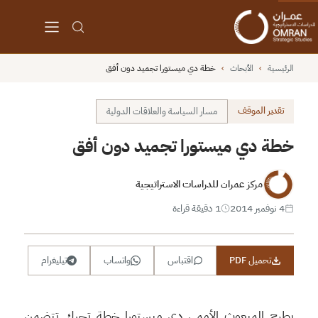
الرئيسية
›
الأبحاث
›
خطة دي ميستورا تجميد دون أفق
تقدير الموقف
مسار السياسة والعلاقات الدولية
خطة دي ميستورا تجميد دون أفق
مركز عمران للدراسات الاستراتيجية
4 نوفمبر 2014
1 دقيقة قراءة
تحميل PDF
اقتباس
واتساب
تيليغرام
يطرح المبعوث الأممي دي ميستورا خطة تحرك تتضمن