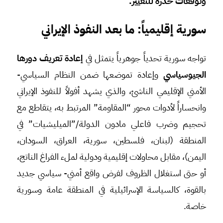
وتوقعات حذرة للتغيير
.
سورية إقليمياً: ما بعد النفوذ الإيراني
تواجه سورية تحدياً جوهرياً يتمثل في
إعادة تعريف دورها
الجيوسياسي
وإعادة تموضعها ضمن النظام السياسي-
الأمني الإقليمي الناشئ، والذي يشهد أفولاً للنفوذ الإيراني
وانحساراً لأدوات محور “المقاومة” المرتبط به، يتقاطع مع
تحجيم وضرب فاعلي مادون الدولة/”الميليشيات” في
المنطقة (لبنان، فلسطين، سورية، العراق، السودان،
اليمن)، مقابل محاولات إقليمية ودولية لملء الفراغ الناتج،
أو حتى استغلال الظروف لفرض واقع أمني- سياسي جديد
بالقوة، كالسياسة الإسرائيلية في المنطقة عامة وسورية
خاصة.