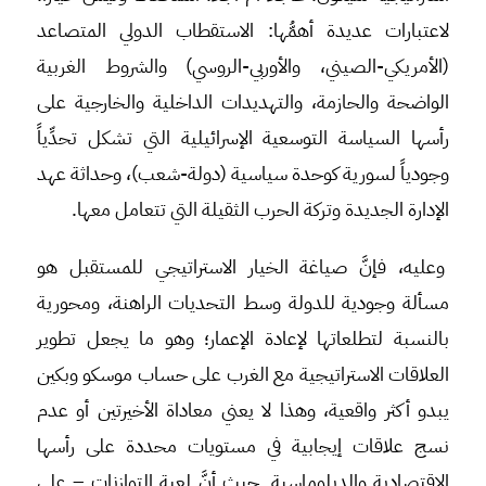
لاعتبارات عديدة أهمُّها: الاستقطاب الدولي المتصاعد
(الأمريكي-الصيني، والأوربي-الروسي) والشروط الغربية
الواضحة والحازمة، والتهديدات الداخلية والخارجية على
رأسها السياسة التوسعية الإسرائيلية التي تشكل تحدِّياً
وجودياً لسورية كوحدة سياسية (دولة-شعب)، وحداثة عهد
الإدارة الجديدة وتركة الحرب الثقيلة التي تتعامل معها.
وعليه، فإنَّ صياغة الخيار الاستراتيجي للمستقبل هو
مسألة وجودية للدولة وسط التحديات الراهنة، ومحورية
بالنسبة لتطلعاتها لإعادة الإعمار؛ وهو ما يجعل تطوير
العلاقات الاستراتيجية مع الغرب على حساب موسكو وبكين
يبدو أكثر واقعية، وهذا لا يعني معاداة الأخيرتين أو عدم
نسج علاقات إيجابية في مستويات محددة على رأسها
الاقتصادية والدبلوماسية. حيث أنَّ لعبة التوازنات – على