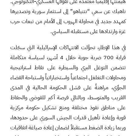
هيمنتها إقليمياً معتمدةً على تفوِّقها العسكري-التكنولوجي.
ناهيك عن سعي “نتنياهو” إلى استثمار سورية وتصديرها
كمهدد جديد في محاولة الهروب إلى الأمام من تبعات حرب
غزة وارتدادها على مستقبله السياسي.
في هذا الإطار، تحوَّلت الانتهاكات الإسرائيلية التي سجّلت
قرابة 700 ضربة جوية خلال 4 أشهر، لسياسة متكاملة
تتضمن التوغل البري والسيطرة على نقاط استراتيجية
ومحاولات التغلغل اجتماعياً واستخباراتياً واستباحة الفضاء
الجوِّي، مراهنةً على فشل الحكومة الحالية في المدى
القريب والمتوسط، وبالتالي فرصة أكبر للفوضى والحفاظ
على مناطق نفوذ مختلفة ومنع تشكيل حكومة مركزية
قوية وإعادة تأهيل قدرات الجيش السوري على حدودها،
وربما زيادة الضغط مستقبلاً لضمان إعادة صياغة اتفاقيات