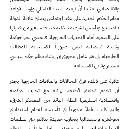
والاقتصادي. مثلما أنَّ ترميم البيت الداخلي وإرساء قواعد
نظام الحكم الجديد على عقد اجتماعي يصلح علاقة الدولة
بالمجتمع ويأسس لشرعية داخلية متينة؛ سيعزز من قدرتها
على الصمود أمام التحديات الخارجية. فالمضي نحو حوكمة
رشيدة تشميلية ليس ضرورياً للاستجابة للمطالب
الخارجية، بل هو عامل محوري في إنشاء نظام حكم سياسي
مستقر وقابل للاستدامة.
علاوة على ذلك، فإنَّ التحالفات والعلاقات الخارجية يجدر
أن تخدم تحقيق قطيعة نهائية مع تجارب حوكمية
واقتصادية استلهمها النظام البائد من المعسكر الشرقي،
والتي كانت عاملاً محورياً في تأسيسه لنظام استبدادي
متوحِّش، واستبدالها بتجارب جديدة تتلائم مع التطلعات
المحلية لإصلاح سياسي وحوكمي شامل، والتأسيس لنظام