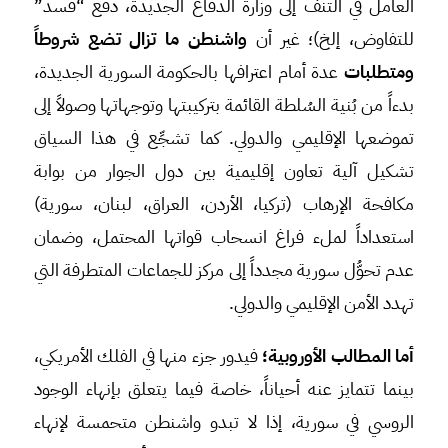
العامل في التنف إلى وزارة الدفاع الجديدة، دفع “قسد”
للتفاوض، إلخ)؛ غير أن
واشنطن ما تزال تضع شروطاً
ومتطلبات
عدة أمام اعترافها بالحكومة السورية الجديدة،
بدءاً من بُنية السُلطة القائمة بتركيبتها وتوجهاتها وصولاً إلى
تموضعها الإقليمي والدولي. كما تشجِّع في هذا السياق
تشكيل آلية تعاون إقليمية بين دول الجوار من بوابة
مكافحة الإرهاب (تركيا، الأردن، العراق، لبنان، سورية)
استعداداً لملء فراغ انسحاب قواتها المحتمل، وضمان
عدم تحوُّل سورية مجدداً إلى مركز للجماعات المتطرفة التي
تهدد الأمن الإقليمي والدولي.
أما المطالب الأوروبية؛
فيدور جزء منها في الفلك الأمريكي،
بينما تتمايز عنه أحياناً، خاصة فيما يتعلق بإنهاء الوجود
الروسي في سورية، إذا لا تبدو واشنطن متحمسة لإنهاء