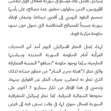
إسرائيل تفضل بقاء موسكو في سورية كمعادل قوى (بعكس
الأوروبيين، الذين يحاولون تحقيق عدة مصالح، على رأسها
تحجيم النفوذ الروسي إلى أقصى درجاته) وضمان لإبقاء
سورية مسرحاً للمصالح المتناقضة التي تحول دون نشوء
حكومة مركزية قوية.
لهذا، يُمثل الخطر الاسرائيلي اليوم أحد أبرز التحديات
المركَّبة أمام الحكومة السورية الجديدة وسياستها
الخارجية، سيَّما بوجود حكومة “نتنياهو” اليمينية المتطرفة
والتي تنظر لـ”هيئة تحرير الشام” من منظور مشابه لذلك
الذي تنظر به لحماس، بصرف النظر عن الفوارق بينهما،
وتخشى في هذا الإطار من تكرار سيناريو 7 أكتوبر على
حدودها الشمالية الشرقية. كما تنظر إسرائيل للجغرافية
السورية كمجال حيوي لها، في وقت تسعى فيه إلى فرض