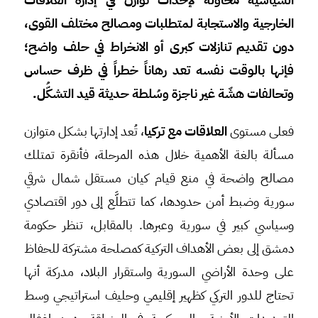
الخارجية والاستجابة لمتطلبات ومصالح مختلف القوى،
دون تقديم تنازلات كبرى أو الانخراط في حلف واضح؛
فإنها بالوقت نفسه تعد رهاناً خطراً في ظرف حساس
وتحالفات هشّة غير ناجزة وسُلطة حديثة قيد التشكُّل
.
فعلى مستوى
العلاقات مع تركيا
، تُعد إدارتها بشكل متوازن
مسألة بالغة الأهمية خلال هذه المرحلة، فأنقرة تمتلك
مصالح واضحة في منع قيام كيان مستقل شمال شرقي
سورية وضبط أمن حدودها، كما تتطلَّع إلى دور اقتصادي
وسياسي كبير في سورية وعبرها. بالمقابل، تنظر حكومة
دمشق إلى بعض الأهداف التركية كمصلحة مشتركة للحفاظ
على وحدة الأراضي السورية واستقرار البلاد، مدركة أنها
تحتاج للدور التركي كظهير إقليمي وحليف استراتيجي وسط