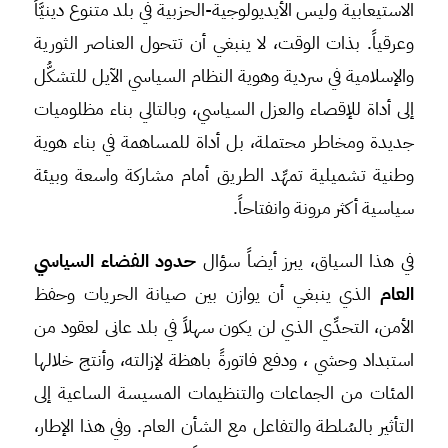
الاستيعابية وليس الأيديولوجية-الحزبية في بلد متنوع دينيَّاً
وعرقياً. بذات الوقت، لا ينبغي أن تتحول العناصر الثورية
والإسلامية في سردية وهوية النظام السياسي الآيل للتشكُّل
إلى أداة للإقصاء والعزل السياسي، وبالتالي بناء مظلوميات
جديدة ومخاطر محتملة، بل أداة للمساهمة في بناء هوية
وطنية تشميلية تمهِّد الطريق أمام مشاركة واسعة وبيئة
سياسية أكثر مرونة وانفتاحاً.
في هذا السياق، يبرز أيضاً سؤال
حدود الفضاء السياسي
العام
الذي ينبغي أن يوازن بين صيانة الحريات وحفظ
الأمن، التحدِّي الذي لن يكون سهلاً في بلد عانى لعقود من
استبداد وحشي ، ودفع فاتورةً باهظة لإزالته، وأنتج خلالها
المئات من الجماعات والتنظيمات المسيسة الساعية إلى
التأثير بالسُلطة والتفاعل مع الشأن العام. وفي هذا الإطار،