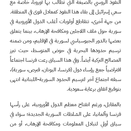
النفوذ الروسي بالصيغة التي تطالب بها أوروبا، خاصة مع
سعي إسرائيل إلى بقاء هذا النفوذ كمعادل قوى في المنطقة.
من جهة أخرى، تتقاطع أولويات أغلب الدول الأوروبية في
سورية حول ملف اللاجئين ومكافحة الإرهاب، بينما يتعلق
بعضها بالدور الجيوسياسي لسورية في الإقليم، ومن ضمنه
ترسيم حدودها البحرية في حوض المتوسط، حيث تبرز
المصالح التركية أيضاً. وفي هذا السياق رعت فرنسا اجتماعاً
افتراضياً جمع رؤساء دول (فرنسا، اليونان، قبرص، سورية)،
سبقه اجتماع آخر لترسيم الحدود السورية-اللبنانية انتهى
بتوقيع اتفاق برعاية سعودية.
بالمقابل، ورغم انفتاح معظم الدول الأوروبية، على رأسها
فرنسا وألمانيا، على السُلطات السورية الجديدة؛ سواء في
سياق أولي لتبادل المعلومات ومكافحة الإرهاب، أو من