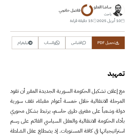
ساشا العلو
فاضل خانجي
باحث
10 أبريل 2025
15 دقيقة قراءة
تحميل PDF
اقتباس
واتساب
تيليغرام
تمهيد
مع إعلان تشكيل الحكومة السورية الجديدة المقرر أن تقود
المرحلة الانتقالية خلال خمسة أعوام مقبلة، تقف سورية
دولة وشعباً على مفترق طرق حاسم، يرتبط بشكل محوري
بأداء الحكومة الانتقالية والعقل السياسي القائم على رسم
استراتيجياتها في كافة المستويات. إذ يضطلع عقل السُلطة