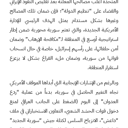
المتحدة أغلب مصالحها المعلنة بعد تقليص النفوذ الإيراني
والقضاء على “تنظيم الدولة”؛ فإن ضمان تلك المصالح
وغيرها بشكل مستدام يمثل الهدف الرئيسي للإدارة
الأمريكية الجديدة، والتي تعتبر سورية محورية ضمن إطار
استراتيجية أوسع في المنطقة لـ”مكافحة الإرهاب” وضمان
أمن حلفائها، على رأسهم إسرائيل، خاصة في حال انسحاب
قواتها من سورية، وضمان ملء الفراغ بشكل لا يزعزع
استقرار المنطقة.
وبالرغم من الإشارات الإيجابية التي أبداها الموقف الأمريكي
تجاه التغيير الحاصل في سورية، بدءاً من عملية “ردع
العدوان” إلى اليوم (الضغط على الجانب العراقي لمنع
دخول قوات الحشد الشعبي، التعاون الاستخباراتي في ملف
“داعش”، الانزياح السلس لكتلة جيش “سورية الجديد”