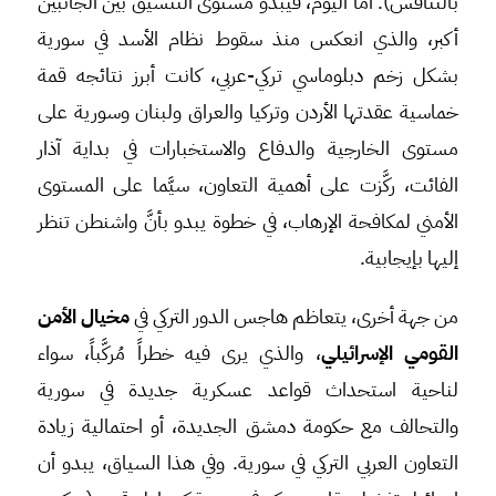
بالتنافس). أما اليوم، فيبدو مستوى التنسيق بين الجانبين
أكبر، والذي انعكس منذ سقوط نظام الأسد في سورية
بشكل زخم دبلوماسي تركي-عربي، كانت أبرز نتائجه قمة
خماسية عقدتها الأردن وتركيا والعراق ولبنان وسورية على
مستوى الخارجية والدفاع والاستخبارات في بداية آذار
الفائت، ركَّزت على أهمية التعاون، سيَّما على المستوى
الأمني لمكافحة الإرهاب، في خطوة يبدو بأنَّ واشنطن تنظر
إليها بإيجابية.
من جهة أخرى، يتعاظم هاجس الدور التركي في
مخيال الأمن
القومي الإسرائيلي
، والذي يرى فيه خطراً مُركَّباً، سواء
لناحية استحداث قواعد عسكرية جديدة في سورية
والتحالف مع حكومة دمشق الجديدة، أو احتمالية زيادة
التعاون العربي التركي في سورية. وفي هذا السياق، يبدو أن