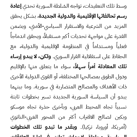
وسط تلك التعقيدات، تواجه السُلطة السورية تحدي
إعادة
رسم تحالفاتها الإقليمية والدولية الجديدة
، بشكل يحقق
المزيد من الشرعية والاستقرار السياسي-الأمني، ويضمن
القدرة على مواجهة تحديات أكبر مستقبلاً، ويحقق اندماجاً
فعلياً ومستداماً في المنظومة الإقليمية والدولية، مع
الحفاظ على استقلالية القرار السوري.
ولكن، لا يبدو إرساء
تلك المعادلة أمراً سهلاً،
سواء ما يتعلق منها بالإقليم
ودول الطوق بمصالحها المختلفة، أو القوى الدولية الأخرى
ذات الأهداف والمصالح المتضاربة في سورية. وما بينهما
يبدو أن السياسة السورية الجديدة تسير بخطوات ثابتة
نسبياً تجاه المحيط العربي، وبأخرى حذرة تجاه موسكو
وبكين لصالح الاقتراب أكثر من المحور الغربي-الناتوي
(أمريكا، أوروبا، تركيا).
وبقدر ما تبدو تلك الخطوات
السياسية محاولة لإحداث توازن في إدارة العلاقات