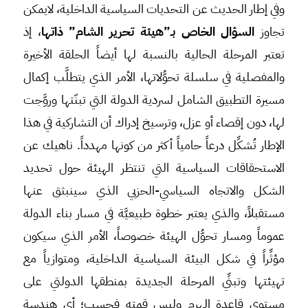
وفي إطار الحديث عن التحديات السياسية الداخلية، لايمكن
تجاوز
السؤال الخاص بـ”هيئة تحرير الشام” ذاتها
، إذ
تعتبر المرحلة الحالية بالنسبة لها أيضاً الحلقة الأخيرة
والمفصلية في سلسلة تحوُّلاتها، الأمر الذي يتطلَّب إكمال
مسيرة التطبيق الشامل لسردية الدولة التي تبنّتها وروَّجت
لها، دون إقصاء أو عزل، وترسيخ إدراك أن التشاركية في هذا
الإطار تُشكِّل درعاً حامياً أكثر من كونها مهدداً. ناهيك عن
الاستحقاقات السياسية التي تنتظر الهيئة حول تحديد
الشكل والاتجاه السياسي-الحزبي الذي سينبثق عنها
مستقبلاً، والذي يعتبر خطوة طبيعيَّة في مسار بناء الدولة
عموماً ومسار تحوُّل الهيئة خصوصاً، الأمر الذي سيكون
مؤثِّراً في شكل البيئة السياسية الداخلية، ومتوازياً مع
تهيئتها وتبنِّي المرحلة الجديدة بمنطقها الدولتي على
مستوى قاعدة الهرم وليس قمته فحسب؛ أي هندسة