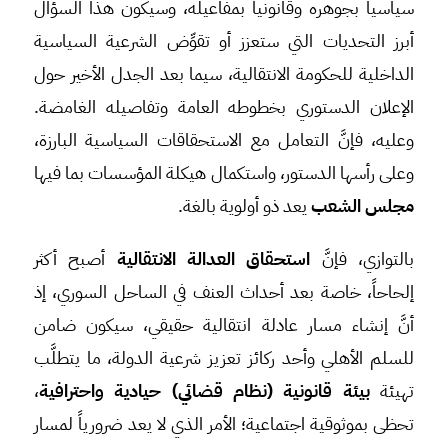
سياسياً بجوهره وقانونياً بمفاعيله، وسيكون هذا السؤال
أبرز التحديات التي ستعزز أو تقوِّض الشرعية السياسية
الداخلية للحكومة الانتقالية، سيما بعد الجدل الأخير حول
الإعلان الدستوري بخطوطه العامة وتفاصيله الغامضة.
وعليه، فإنَّ التعامل مع الاستحقاقات السياسية البارزة،
وعلى رأسها الدستور، واستكمال هيكلة المؤسسات بما فيها
مجلس الشعب
يعد ذو أولوية بالغة.
بالتوازي، فإنَّ
استحقاق العدالة الانتقالية
أصبح أكثر
إلحاحاً، خاصة بعد أحداث العنف في الساحل السوري، إذ
أنَّ إنشاء مسار عادلة انتقالية حقيقي، سيكون ضامن
للسلم الأهلي وأحد ركائز تعزيز شرعية الدولة، ما يتطلَّب
تهيئة
بيئة قانونية (نظام قضائي) حيادية واحترافية
،
تحظى بموثوقية اجتماعية؛ الأمر الذي لا يعد ضرورياً لمسار