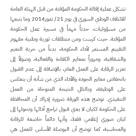
تشكل عملية إقالة الحكومة المؤقتة من قبل الهيئة العامة
للائتلاف الوطني السوري في يوم 21/ تموز2014 وما يتبعها
من مسؤوليات، حدثاً مهماً في مسيرة عمل الحكومة
المؤقتة. حيث كرست ومن منطلقات ثورية وطنية مفهوم
التقييم المستمر لأداء الحكومة، بدءاً من حرية التعبير
والشفافية، ومروراً بمعايير الكفاءة والفعالية، وصولاً إلى
تعزيز الرقابة على العمل العام، بالإضافة إلى عدم القبول
بانخفاض معايير الجودة والأداء الذي من شأنه أن ينعكس
على الوظيفة، وبالتالي النتيجة المتوخاة من العمل
التنفيذي. توضح هذه الورقة ضرورة إدراك أن المحافظة
على الحكومة ككيان لا يعني قبول تراجع أدائها وتحولها إلى
كيان صوري إعلامي فقط، وأنها دائماً خاضعة للرقابة
والمحاسبة، كما توضح أن البوصلة الأساس للعمل هي