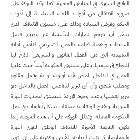
الواقع السوري في المناطق المحررة. كما تؤكد الورقة على
ضرورة الانتقال من أدوات اللعبة السياسية إلى أدوات
الحكم وفرض السيادة وذلك على: مستوى الائتلاف الذي
ينبغي أن يترجم شعارات المأسسة عبر تطبيق فصل
السلطات وأهمية قيامه بالعمل التشريعي لتأمين أداته
التنفيذية التي هي الغطاء القانوني والتشريعي اللازم لها
للنجاح في مهمتها. وعلى مستوى الحكومة أيضاً حيث عليها
العمل في الداخل المحرر لأنه أولوية ثورية وفعل مقاوم
ومطلب شعبي وأن أي تبرير لتقاعس العمل بالداخل هو
تبرير لفشلها وعدم وجود الإرادة للتصدي لتحديات الثورة
السورية. وتقترح الورقة عدة ملفات تشكل أولويات في عمل
الحكومة المقبلة. وتدلل الورقة على أن هذه الفرصة ربما
تكون الفرصة الأخيرة للائتلاف الوطني لقوى الثورة
والمعارضة كي يثبت ارتباطه بالأرض وقدرته على أن يتولى