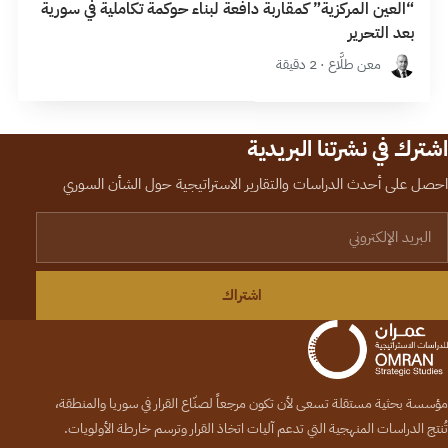
“العين المركزية” كمقاربة دافعة لبناء حوكمة تكاملية في سورية
بعد التحرير
معن طلَّاع · 2 دقيقة
اشترك في نشرتنا البريدية
احصل على أحدث الدراسات والتقارير الاستراتيجية حول الشأن السوري
لبريد الإلكتروني
اشتراك
مؤسسة بحثية مستقلة تسعى لأن تكون مرجعاً لصنّاع القرار في سوريا والمنطقة،
تُنتج الدراسات المنهجية التي تدعم آليات اتخاذ القرار وترسم خارطة الأولويات.