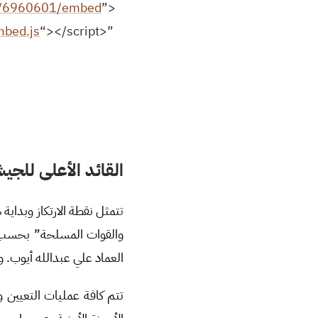
ion/6960601/embed
”
<iframe width=”800″ height=”600″ src=”
mbed.js
“></script>”
القائد الأعلى للج
ت
تمثل نقطة الارتكاز وبداية
والقوات المسلحة” بحسب المادة /105/ من د
العماد علي عبدالله أيوب. 
تتم كافة عمليات التعيين 