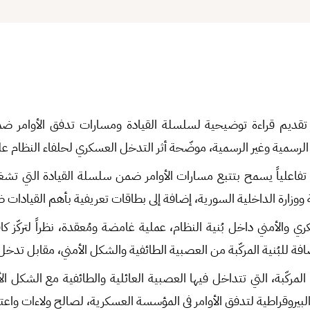
تقديم قراءة توضيحية لسلسلة القيادة ومسارات تدفق الأوامر 
الرسمية وغير الرسمية، موضّحة أثر التدخل العسكري لحلفاء النظام 
ً تفاعلياً يسمح بتتبع مسارات الأوامر ضمن سلسلة القيادة التي ت
 ووزارة الداخلية السورية، إضافة إلى بطاقات تعريفية بأهم القيادا
كري والأمني داخل بُنية النظام، عملية غامضة ومُعقدة، نظراً لتركّز ك
ة للبُنية المركّبة من العصبية الطائفية والشكل الأمني، مقابل تدخل
مركّبة، التي تتداخل فيها العصبية العائلية والطائفية مع الشكل ال
 البيروقراطية لتدفق الأوامر في المؤسسة العسكرية، لصالح ولاءات واعت