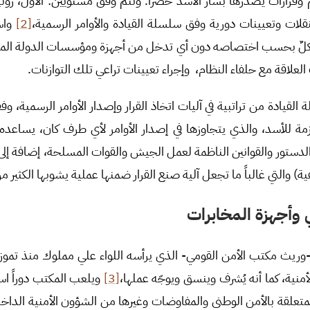
يم وقرارات يصدرها بشار الأسد حصراً. وتتم وفق مستويين: الأول، روت
قلات وتعيينات دورية وفق سلسلة القيادة والأوامر الرسمية،
[2]
واس
 كلٌ بحسب اختصاصه دون أي تدخل من أجهزة ومؤسسات الدولة المدن
ات العلاقة مع حلفاء النظام، وإجراء تعيينات تراعي تلك التوازنات.
لقيادة من تراتبية في آليات اتخاذ القرار وإصدار الأوامر الرسمية، وف
مُلزمة للأسد، والذي يتجاوزها في إصدار الأوامر لأي طرف كان، يساعد
لدستور والقوانين الناظمة لعمل الجيش والقوات المسلحة، إضافة إلى 
ئفية) والتي غالباً ما تجعل آلية صنع القرار ضمنها عملية يشوبها الكثير
 وأجهزة المخابرات
أمنية، كما أنه يُشرف وينسق ويوجّه عملها،
[3]
ويلعب المكتب دوراً استش
متعلقة بالأمن الوطني والمفاوضات وغيرها من الشؤون الأمنية الداخل