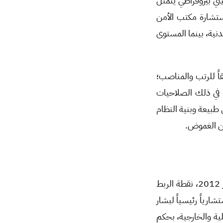
يني بيروقراطي يتمثل
تشارة مكتب الأمن
ية، بينما المستوى
قاً للرتب والمناصب؛
ه في ذلك الصلاحيات
طبيعة وبنية النظام
 من الغموض.
يُمثل مكتب الأمن الوطني -وريث مكتب الأمن القومي- الذي يرأسه اللواء علي مملوك منذ تموز 2012، نقطة الربط
ارياً رئيسياً لبشار
ية والخارجية، بحكم