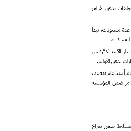
جاهات تدفق الأوامر
عدة مستويات، تبدأ
 العسكرية.
بشار الأسد كـ”رئيس
ات تدفق الأوامر.
في حالة لافتة لم يشهدها الجيش السوري منذ تأسيسه، ما زال منصب رئيس هيئة الأركان شاغراً منذ عام 2018،
أوامر ضمن المؤسسة
بالجيش والقوات المسلحة ضمن صراع