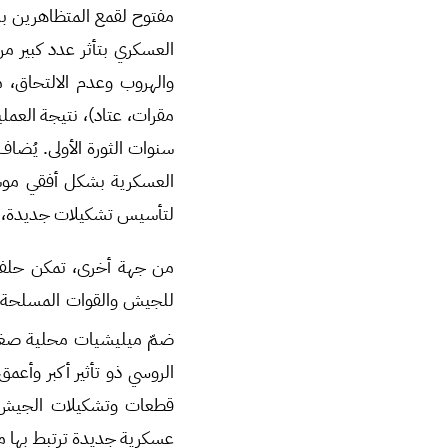
مفتوح لقمع المتظاهرين بد
العسكري بتأثر عدد كبير م
والهروب وعدم الالتحاق، 
مقرات، عتاد)، نتيجة العمل
سنوات الثورة الأولى. يُضاف
العسكرية بشكل أفقي موسّ
لتأسيس تشكيلات جديدة، 
من جهة أخرى، تمكن حلفاء 
للجيش والقوات المسلحة بد
ضمّ ميليشيات محلية صغير
الروسي ذو تأثير أكبر وأ
قطعات وتشكيلات الجيش، 
عسكرية جديدة ترتبط بها م