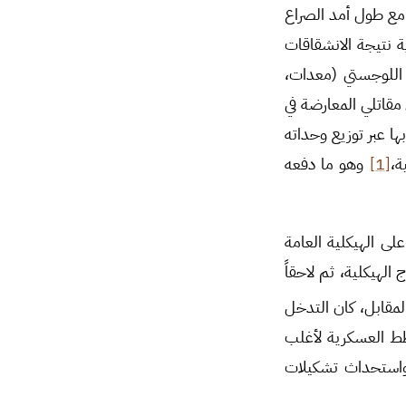
 مع طول أمد الصراع
 نتيجة الانشقاقات
 اللوجستي (معدات،
مقاتلي المعارضة في
ها عبر توزيع وحداته
ة،
[1]
وهو ما دفعه
لى الهيكلية العامة
لهيكلية، ثم لاحقاً
لمقابل، كان التدخل
طط العسكرية لأغلب
واستحداث تشكيلات