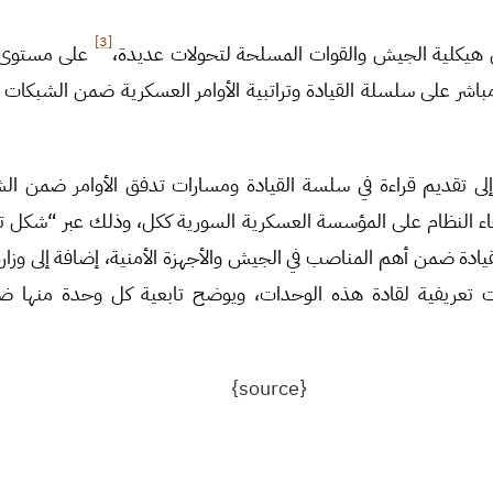
[3]
هيكلية الجيش والقوات المسلحة لتحولات عديدة،
على مستوى ال
اشر على سلسلة القيادة وتراتبية الأوامر العسكرية ضمن الشبكات 
لى تقديم قراءة في سلسة القيادة ومسارات تدفق الأوامر ضمن الش
فاء النظام على المؤسسة العسكرية السورية ككل، وذلك عبر “شكل ت
قيادة ضمن أهم المناصب في الجيش والأجهزة الأمنية، إضافة إلى وزارة
ت تعريفية لقادة هذه الوحدات، ويوضح تابعية كل وحدة منها ض
{source}