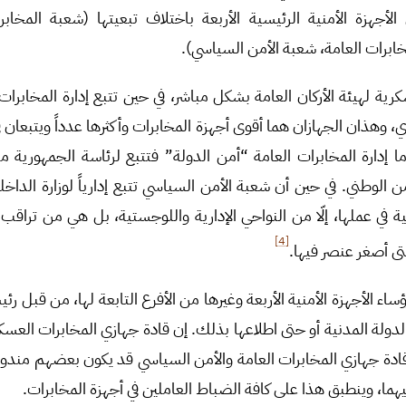
لأجهزة الأمنية الرئيسية الأربعة باختلاف تبعيتها (شعبة المخابر
مخابرات العامة، شعبة الأمن السياسي).
ية لهيئة الأركان العامة بشكل مباشر، في حين تتبع إدارة المخابرات ال
، وهذان الجهازان هما أقوى أجهزة المخابرات وأكثرها عدداً ويتبعان ف
ما إدارة المخابرات العامة “أمن الدولة” فتتبع لرئاسة الجمهورية م
الوطني. في حين أن شعبة الأمن السياسي تتبع إدارياً لوزارة الداخل
في عملها، إلّا من النواحي الإدارية واللوجستية، بل هي من تراقب فع
[4]
حتى أصغر عنصر فيها.
ء الأجهزة الأمنية الأربعة وغيرها من الأفرع التابعة لها، من قبل رئ
ة المدنية أو حتى اطلاعها بذلك. إن قادة جهازي المخابرات العسك
ادة جهازي المخابرات العامة والأمن السياسي قد يكون بعضهم مندوباً 
هما، وينطبق هذا على كافة الضباط العاملين في أجهزة المخابرات.