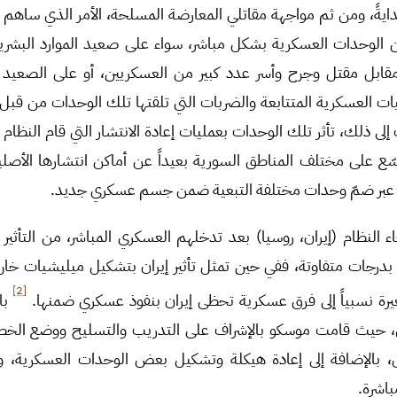
ايةً، ومن ثم مواجهة مقاتلي المعارضة المسلحة، الأمر الذي ساهم
ن الوحدات العسكرية بشكل مباشر، سواء على صعيد الموارد البشرية
مقابل مقتل وجرح وأسر عدد كبير من العسكريين، أو على الصعيد
يات العسكرية المتتابعة والضربات التي تلقتها تلك الوحدات من قبل 
 إلى ذلك، تأثر تلك الوحدات بعمليات إعادة الانتشار التي قام النظام ب
ع على مختلف المناطق السورية بعيداً عن أماكن انتشارها الأصلي
عبر ضمّ وحدات مختلفة التبعية ضمن جسم عسكري جديد.
النظام (إيران، روسيا) بعد تدخلهم العسكري المباشر، من التأثير ع
رجات متفاوتة، ففي حين تمثل تأثير إيران بتشكيل ميليشيات خارج ا
[2]
ة نسبياً إلى فرق عسكرية تحظى إيران بنفوذ عسكري ضمنها.
با
عمق، حيث قامت موسكو بالإشراف على التدريب والتسليح ووضع الخ
بالإضافة إلى إعادة هيكلة وتشكيل بعض الوحدات العسكرية، 
باشرة.