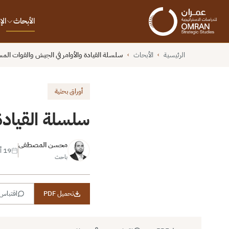
الأبحاث
ال
الرئيسية
الأبحاث
سلسلة القيادة والأوامر في الجيش والقوات الم
›
›
أوراق بحثية
سلسلة القيادة
محسن المصطفى
19 أغسطس 2021
باحث
تحميل PDF
اقتباس