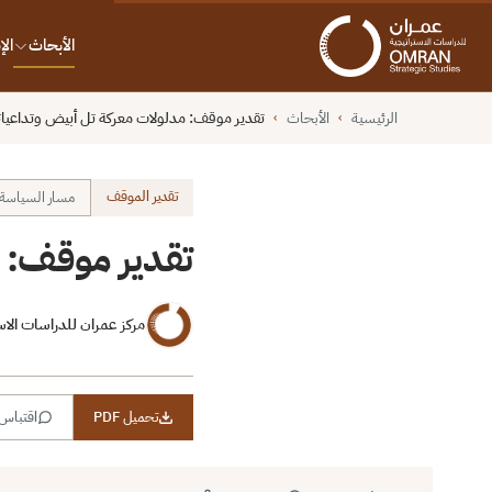
الأبحاث
ال
الرئيسية
الأبحاث
تقدير موقف: مدلولات معركة تل أبيض وتداعيات
›
›
تقدير الموقف
مسار السياسة و
تقدير موقف: م
مركز عمران للدراسات الاس
تحميل PDF
اقتباس