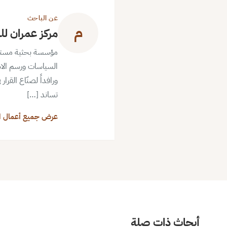
عن الباحث
م
مركز عمران لل
مؤسسة بحثية مستقلة ذ
السياسات ورسم الاس
ورافداً لصنّاع القرا
تساند […]
عرض جميع أعمال ا
أبحاث ذات صلة