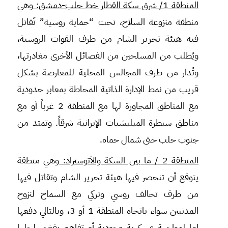
المنطقة 1/ شرق سكة القطار خط حلب-دمشق:
وهي
منطقة منزوعة السلاح، تحت “حماية روسية” تُقاتل
فيه هيئة تحرير الشام من طرف القوات الروسية،
ويُطلب من المسلحين من الفصائل الأخرى مغادرتها،
وتُدار من طرف المجالس المحلية للمعارضة بشكل
قريب من نمط الإدارة الذاتية المحاطة بمعابر حدودية
مع المناطق المجاورة لها مع المنطقة 2 غرباً أو مع
مناطق سيطرة الميليشيات الإيرانية شرقاً. وتمتد من
جنوب حلب حتى شمال حماه.
المنطقة 2 / ما بين السكة والأتوستراد:
وهي منطقة
يتوقع أن تنحصر فيها هيئة تحرير الشام وتقاتل فيها
من طرف تحالف روسي وتركي مع السماح لنزوح
المدنيين سواء باتجاه المنطقة 1 أو 3، وبالتالي دفعها
إما لمواجهة عسكرية وجودية أو تفاهم يفضي لحلها