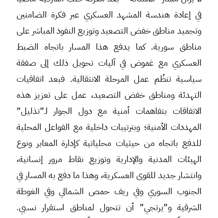
في إعادة هندسة المشهد العسكري عبر فكرة الضامنين
وتجميد مناطق خفض التصعيد وتوزيع النفوذ المباشر على
مناطق سورية. كما يدفع هذا المسار باتجاه الضبط
العسكري مع غموض في آليات تحويل ذلك إلى صفقة
سياسية تنظُم عمل المرحلة الانتقالية. فبعد اتفاقيات
التهدئة ومناطق خفض التصعيد، عمل على تعزيز هذه
الاتفاقات بتفاهمات أمنية مع دول الجوار لـ”تذليل”
المهددات الأمنية؛ وبترتيبات داخلية مع الفواعل المحلية
للدفع باتجاه من حيثيات محلياتية كإدارة المعابر ونوع
الهيئات المدنية والإدارية وتوزيع نقاط مرور إنسانية،
وانتشار جديد للقوى العسكرية، وهذا ما دفع به المسار في
الجنوب السوري وفي ريف حمص الشمالي وفي الغوطة
الشرقية و”يرتجي” أن تتحول لمناطق استقرار نسبي.