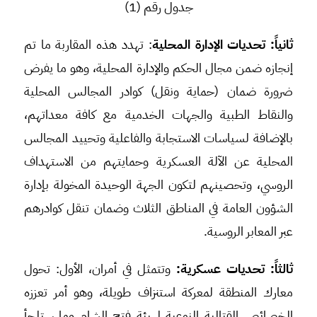
جدول رقم (1)
ثانياً: تحديات الإدارة المحلية
: تهدد هذه المقاربة ما تم
إنجازه ضمن مجال الحكم والإدارة المحلية، وهو ما يفرض
ضرورة ضمان (حماية ونقل) كوادر المجالس المحلية
والنقاط الطبية والجهات الخدمية مع كافة معداتهم،
بالإضافة لسياسات الاستجابة والفاعلية وتحييد المجالس
المحلية عن الآلة العسكرية وحمايتهم من الاستهداف
الروسي، وتحصينهم لتكون الجهة الوحيدة المخولة بإدارة
الشؤون العامة في المناطق الثلاث وضمان تنقل كوادرهم
عبر المعابر الروسية.
ثالثاً: تحديات عسكرية:
وتتمثل في أمران، الأول: تحول
معارك المنطقة لمعركة استنزاف طويلة، وهو أمر تعززه
الخصائص القتالية النوعية لهيئة فتح الشام وما ستلجأ