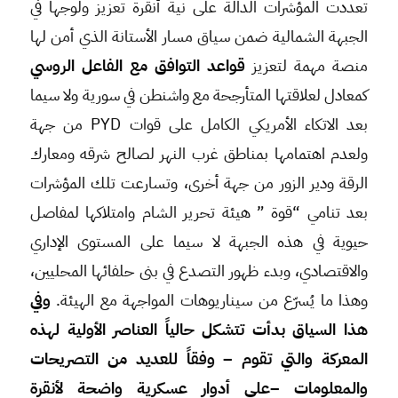
تعددت المؤشرات الدالة على نية أنقرة تعزيز ولوجها في
الجبهة الشمالية ضمن سياق مسار الأستانة الذي أمن لها
منصة مهمة لتعزيز
قواعد التوافق مع الفاعل الروسي
كمعادل لعلاقتها المتأرجحة مع واشنطن في سورية ولا سيما
بعد الاتكاء الأمريكي الكامل على قوات PYD من جهة
ولعدم اهتمامها بمناطق غرب النهر لصالح شرقه ومعارك
الرقة ودير الزور من جهة أخرى، وتسارعت تلك المؤشرات
بعد تنامي “قوة ” هيئة تحرير الشام وامتلاكها لمفاصل
حيوية في هذه الجبهة لا سيما على المستوى الإداري
والاقتصادي، وبدء ظهور التصدع في بنى حلفائها المحليين،
وهذا ما يُسرّع من سيناريوهات المواجهة مع الهيئة.
وفي
هذا السياق بدأت تتشكل حالياً العناصر الأولية لهذه
المعركة والتي تقوم – وفقاً للعديد من التصريحات
والمعلومات –على أدوار عسكرية واضحة لأنقرة