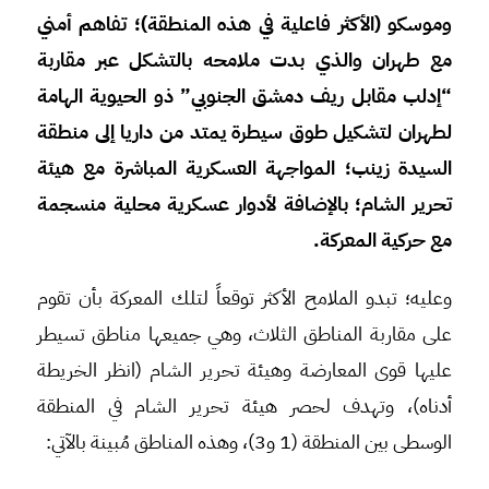
وموسكو (الأكثر فاعلية في هذه المنطقة)؛ تفاهم أمني
مع طهران والذي بدت ملامحه بالتشكل عبر مقاربة
“إدلب مقابل ريف دمشق الجنوبي” ذو الحيوية الهامة
لطهران لتشكيل طوق سيطرة يمتد من داريا إلى منطقة
السيدة زينب؛ المواجهة العسكرية المباشرة مع هيئة
تحرير الشام؛ بالإضافة لأدوار عسكرية محلية منسجمة
مع حركية المعركة.
وعليه؛ تبدو الملامح الأكثر توقعاً لتلك المعركة بأن تقوم
على مقاربة المناطق الثلاث، وهي جميعها مناطق تسيطر
عليها قوى المعارضة وهيئة تحرير الشام (انظر الخريطة
أدناه)، وتهدف لحصر هيئة تحرير الشام في المنطقة
الوسطى بين المنطقة (1 و3)، وهذه المناطق مُبينة بالآتي: