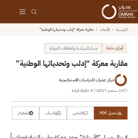
الرئيسية
›
الأبحاث
›
مقاربة معركة “إدلب وتحدياتها الوطنية”
أوراق بحثية
مسار السياسة والعلاقات الدولية
مقاربة معركة “إدلب وتحدياتها الوطنية”
مركز عمران للدراسات الاستراتيجية
13 سبتمبر 2017
5 دقيقة قراءة
تحميل PDF
اقتباس
واتساب
تيليغرام
لا يزال مسار “الأستانة” -بعد معركة حلب الشرقية-ماضياً