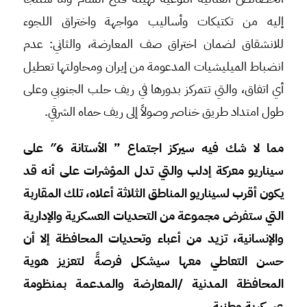
إليه من تكتيكات وأساليب مواجهة واختراق اللجوء
للانشقاق لضمان اختراق صف المعارضة، والثاني: عدم
انضباط الميليشيات المدعومة من إيران ومحاولتها تعطيل
أي اتفاق، والتي تتمركز بدورها في ريف حلب الجنوبي وعلى
طول امتداد طريق خناصر وصولاً إلى ريف حماه الشرقي.
مما لا شك فيه سيركز اجتماع ” الأستانة 6″ على
سيناريو معركة إدلب والتي تدل المؤشرات على أنه قد
يكون أقرب لسيناريو المناطق الثلاثة أعلاه، تلك المقاربة
التي ستفرض مجموعة من التحديات العسكرية والإدارية
والإنسانية، تزيد من أعباء وتحديات المحافظة إلا أن
حسن التعاطي معها سيشكل فرصةً لتعزيز هوية
المحافظة المدنية /المعارضة والمدعمة بمنظومة
عسكرية وطنية.