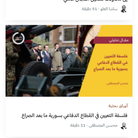
ساشا العلو · 51 دقيقة
أوراق بحثية
فلسفة التعيين في القطاع الدفاعي بسورية ما بعد الصراع
محسن المصطفى · 11 دقيقة