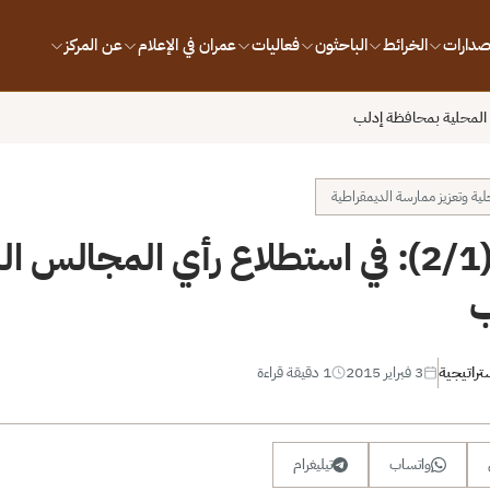
إصدارات
الخرائط
الباحثون
فعاليات
عمران في الإعلام
عن المركز
لية وتعزيز ممارسة الديمقراطية
قراءة تحليلية (2/1): في استطلاع رأي المجالس
ب
تراتيجية
3 فبراير 2015
1 دقيقة قراءة
واتساب
تيليغرام