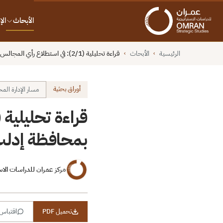
الأبحاث
ال
الرئيسية
الأبحاث
قراءة تحليلية (2/1): في استطلاع رأي المجالس المحلية بمحافظة إدلب
›
›
أوراق بحثية
مسار الإدارة المح
بمحافظة إدل
مركز عمران للدراسات الاس
تحميل PDF
اقتباس