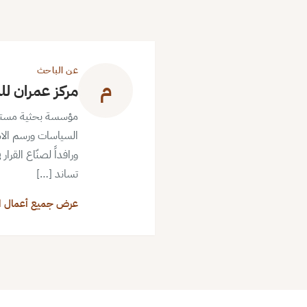
عن الباحث
م
مركز عمران لل
مؤسسة بحثية مستقلة ذ
السياسات ورسم الاس
ورافداً لصنّاع القرا
تساند […]
عرض جميع أعمال ا